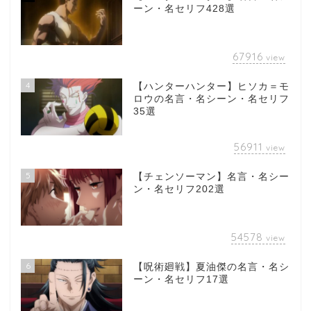
ーン・名セリフ428選
67916
view
4
【ハンターハンター】ヒソカ＝モ
ロウの名言・名シーン・名セリフ
35選
56911
view
5
【チェンソーマン】名言・名シー
ン・名セリフ202選
54578
view
6
【呪術廻戦】夏油傑の名言・名シ
ーン・名セリフ17選