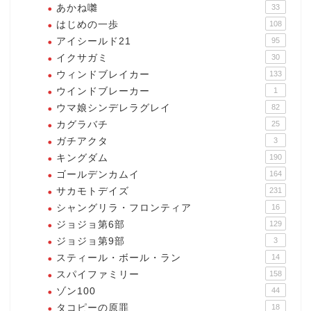
あかね囃
33
はじめの一歩
108
アイシールド21
95
イクサガミ
30
ウィンドブレイカー
133
ウインドブレーカー
1
ウマ娘シンデレラグレイ
82
カグラバチ
25
ガチアクタ
3
キングダム
190
ゴールデンカムイ
164
サカモトデイズ
231
シャングリラ・フロンティア
16
ジョジョ第6部
129
ジョジョ第9部
3
スティール・ボール・ラン
14
スパイファミリー
158
ゾン100
44
タコピーの原罪
18