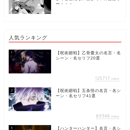
ー・・・
人気ランキング
1
【呪術廻戦】乙骨憂太の名言・名
シーン・名セリフ20選
125717
view
2
【呪術廻戦】五条悟の名言・名シ
ーン・名セリフ41選
89348
view
3
【ハンターハンター】名言・名シ