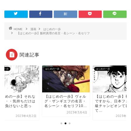
HOME
漫画
はじめの一歩
【はじめの一歩】飯村真理の名言・名シーン・名セリフ
関連記事
めの一歩
はじめの一歩
はじめの一歩
はじめの一歩】それな
【はじめの一歩】ヴォル
【はじめの一歩】初
に・・・気持ちだけは
グ・ザンギエフの名言・
ですから、日本フェ
にも負けないと思っ
名シーン・名セリフ10...
級チャンピオンて書
.
て...
2023年3月4日
2023年4月2日
2023年4