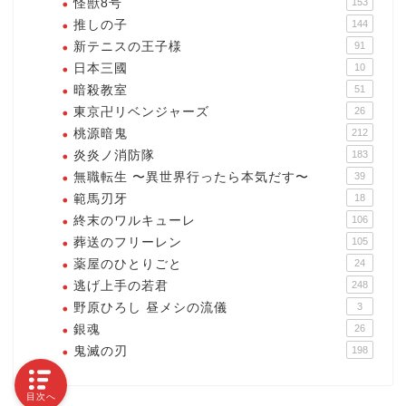
怪獣8号
153
推しの子
144
新テニスの王子様
91
日本三國
10
暗殺教室
51
東京卍リベンジャーズ
26
桃源暗鬼
212
炎炎ノ消防隊
183
無職転生 〜異世界行ったら本気だす〜
39
範馬刃牙
18
終末のワルキューレ
106
葬送のフリーレン
105
薬屋のひとりごと
24
逃げ上手の若君
248
野原ひろし 昼メシの流儀
3
銀魂
26
鬼滅の刃
198
目次へ