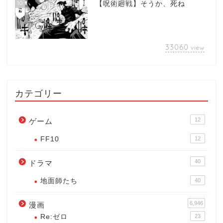
10
【呪術廻戦】そうか、死ね
33060
view
カテゴリー
12
ゲーム
FF10
12
40
ドラマ
地面師たち
40
6,946
漫画
Re:ゼロ
23