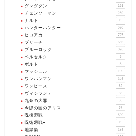
ダンダダン
161
チェンソーマン
239
ナルト
15
ハンターハンター
520
ヒロアカ
707
ブリーチ
536
ブルーロック
326
ベルセルク
3
ボルト
3
マッシュル
199
ワンパンマン
101
ワンピース
82
ヴィジランテ
65
九条の大罪
55
今際の国のアリス
67
呪術廻戦
520
呪術廻戦≡
19
地獄楽
191