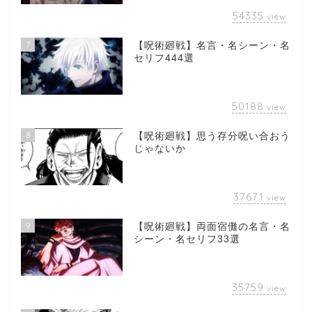
54335
view
7
【呪術廻戦】名言・名シーン・名
セリフ444選
50188
view
8
【呪術廻戦】思う存分呪い合おう
じゃないか
37671
view
9
【呪術廻戦】両面宿儺の名言・名
シーン・名セリフ33選
35759
view