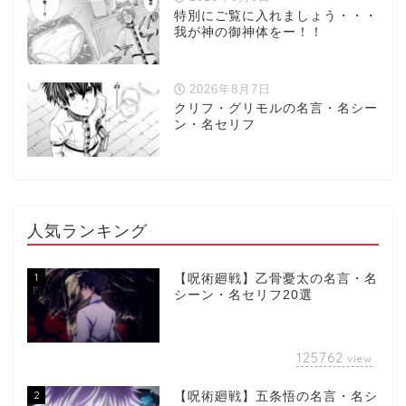
特別にご覧に入れましょう・・・
我が神の御神体をー！！
2026年8月7日
クリフ・グリモルの名言・名シー
ン・名セリフ
人気ランキング
1
【呪術廻戦】乙骨憂太の名言・名
シーン・名セリフ20選
125762
view
2
【呪術廻戦】五条悟の名言・名シ