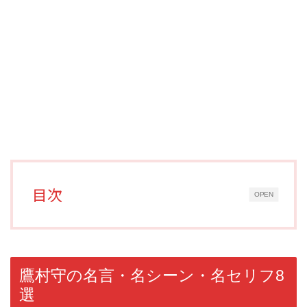
目次
OPEN
鷹村守の名言・名シーン・名セリフ8
選