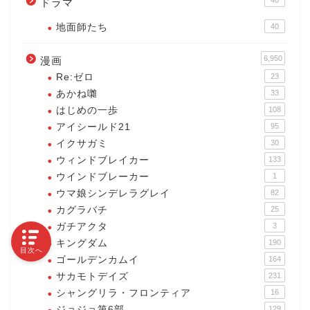
40
ドラマ
地面師たち
40
6,950
漫画
Re:ゼロ
23
あかね囃
33
はじめの一歩
108
アイシールド21
95
イクサガミ
30
ウィンドブレイカー
133
ウインドブレーカー
1
ウマ娘シンデレラグレイ
82
カグラバチ
25
ガチアクタ
3
キングダム
190
目次へ
ゴールデンカムイ
164
サカモトデイズ
231
シャングリラ・フロンティア
16
ジョジョ第6部
129