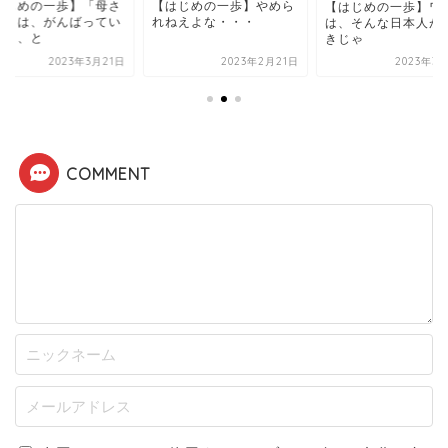
はじめの一歩】やめら
【はじめの一歩】「
【はじめの一歩】ワシ
ねえよな・・・
んボクは、がんばっ
は、そんな日本人が大好
ます」、と
きじゃ
2023年2月21日
2023年3月12日
2023年3
COMMENT