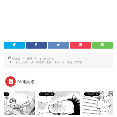
HOME
漫画
はじめの一歩
【はじめの一歩】鷹村守の名言・名シーン・名セリフ8選
関連記事
めの一歩
はじめの一歩
はじめの一歩