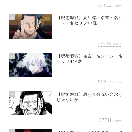
54622
view
6
【呪術廻戦】夏油傑の名言・名シ
ーン・名セリフ17選
54362
view
7
【呪術廻戦】名言・名シーン・名
セリフ444選
50247
view
8
【呪術廻戦】思う存分呪い合おう
じゃないか
37711
view