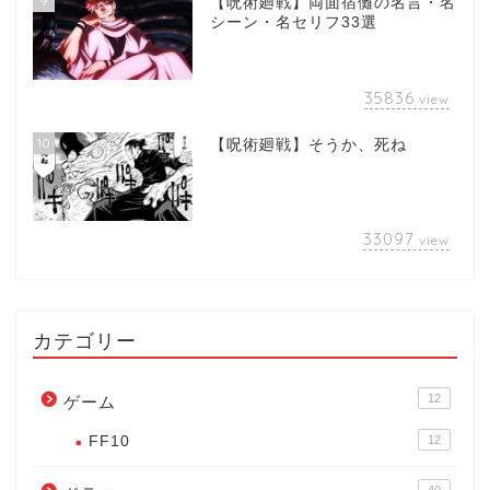
9
【呪術廻戦】両面宿儺の名言・名
シーン・名セリフ33選
35836
view
10
【呪術廻戦】そうか、死ね
33097
view
カテゴリー
12
ゲーム
FF10
12