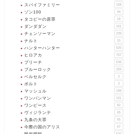
スパイファミリー
158
ゾン100
44
タコピーの原罪
18
ダンダダン
161
チェンソーマン
239
ナルト
15
ハンターハンター
520
ヒロアカ
707
ブリーチ
536
ブルーロック
326
ベルセルク
3
ボルト
3
マッシュル
199
ワンパンマン
101
ワンピース
82
ヴィジランテ
65
九条の大罪
55
今際の国のアリス
67
520