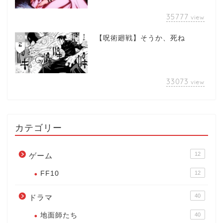
35777
view
10
【呪術廻戦】そうか、死ね
33073
view
カテゴリー
12
ゲーム
FF10
12
40
ドラマ
地面師たち
40