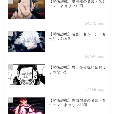
6
【呪術廻戦】夏油傑の名言・名シ
ーン・名セリフ17選
54345
view
7
【呪術廻戦】名言・名シーン・名
セリフ444選
50197
view
8
【呪術廻戦】思う存分呪い合おう
じゃないか
37685
view
9
【呪術廻戦】両面宿儺の名言・名
シーン・名セリフ33選