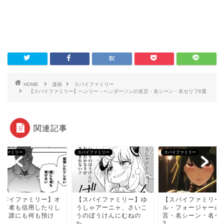
HOME
漫画
スパイファミリー
【スパイファミリー】ヘンリー・ヘンダーソンの名言・名シーン・名セリフ6選
関連記事
イファミリー
スパイファミリー
スパイファミリー
スパイファミリー】オ
【スパイファミリー】ゆ
【スパイファミリー
は何者も信用したりし
うしゃアーニャ、さいこ
ル・フォージャーの
い、誰にも何も預け
うのぼうけんにむねの
言・名シーン・名セ
.
た...
2...