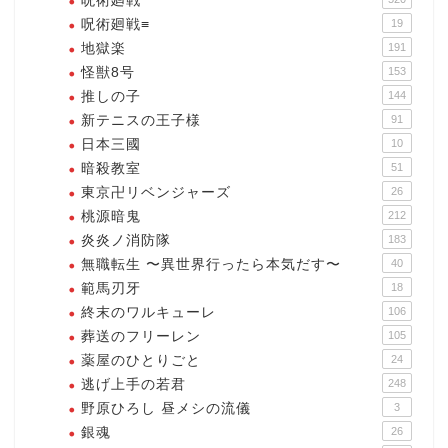
呪術廻戦
呪術廻戦≡
19
地獄楽
191
怪獣8号
153
推しの子
144
新テニスの王子様
91
日本三國
10
暗殺教室
51
東京卍リベンジャーズ
26
桃源暗鬼
212
炎炎ノ消防隊
183
無職転生 〜異世界行ったら本気だす〜
40
範馬刃牙
18
終末のワルキューレ
106
葬送のフリーレン
105
薬屋のひとりごと
24
逃げ上手の若君
248
野原ひろし 昼メシの流儀
3
銀魂
26