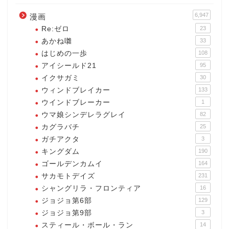
6,947
漫画
Re:ゼロ
23
あかね囃
33
はじめの一歩
108
アイシールド21
95
イクサガミ
30
ウィンドブレイカー
133
ウインドブレーカー
1
ウマ娘シンデレラグレイ
82
カグラバチ
25
ガチアクタ
3
キングダム
190
ゴールデンカムイ
164
サカモトデイズ
231
シャングリラ・フロンティア
16
ジョジョ第6部
129
ジョジョ第9部
3
スティール・ボール・ラン
14