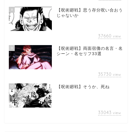
8
【呪術廻戦】思う存分呪い合おう
じゃないか
37660
view
9
【呪術廻戦】両面宿儺の名言・名
シーン・名セリフ33選
35730
view
10
【呪術廻戦】そうか、死ね
33043
view