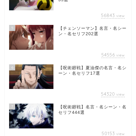
56843
view
5
【チェンソーマン】名言・名シー
ン・名セリフ202選
54556
view
6
【呪術廻戦】夏油傑の名言・名シ
ーン・名セリフ17選
54320
view
7
【呪術廻戦】名言・名シーン・名
セリフ444選
50153
view