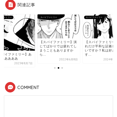
関連記事
イファミリー
スパイファミリー
スパイファミリー
【スパイファミリー】演
【スパイファミリー
じてばかりでは疲れてし
れだけ平和な証拠じ
まうこともありますか
いですか？私は好き
スパイファミリー】あ
ら...
す...
ああああああ
2022年6月8日
2024年8
2023年8月7日
COMMENT