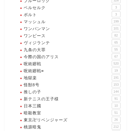
ブルーロック
326
ベルセルク
3
ボルト
3
マッシュル
199
ワンパンマン
101
ワンピース
82
ヴィジランテ
65
九条の大罪
55
今際の国のアリス
67
呪術廻戦
520
呪術廻戦≡
19
地獄楽
191
怪獣8号
153
推しの子
144
新テニスの王子様
91
日本三國
10
暗殺教室
51
東京卍リベンジャーズ
26
桃源暗鬼
212