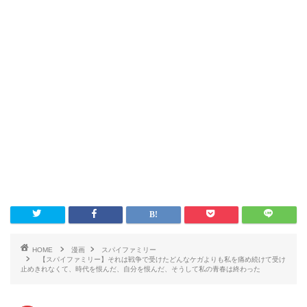
HOME
漫画
スパイファミリー
【スパイファミリー】それは戦争で受けたどんなケガよりも私を痛め続けて受け
止めきれなくて、時代を恨んだ、自分を恨んだ、そうして私の青春は終わった