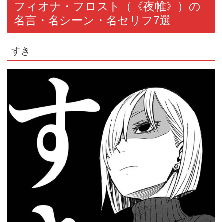
フィオナ・フロスト（《夜帷》）の
名言・名シーン・名セリフ7選
すき