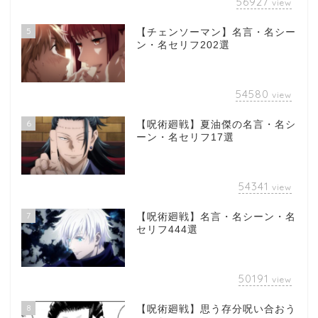
56927
view
5
【チェンソーマン】名言・名シー
ン・名セリフ202選
54580
view
6
【呪術廻戦】夏油傑の名言・名シ
ーン・名セリフ17選
54341
view
7
【呪術廻戦】名言・名シーン・名
セリフ444選
50191
view
8
【呪術廻戦】思う存分呪い合おう