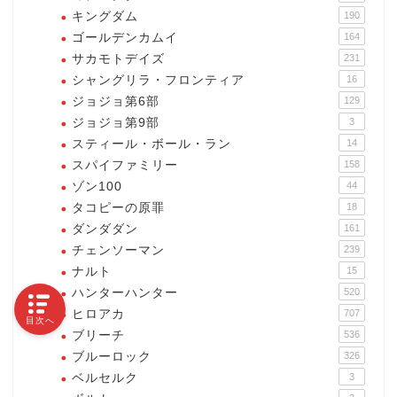
キングダム
190
ゴールデンカムイ
164
サカモトデイズ
231
シャングリラ・フロンティア
16
ジョジョ第6部
129
ジョジョ第9部
3
スティール・ボール・ラン
14
スパイファミリー
158
ゾン100
44
タコピーの原罪
18
ダンダダン
161
チェンソーマン
239
ナルト
15
ハンターハンター
520
ヒロアカ
707
目次へ
ブリーチ
536
ブルーロック
326
ベルセルク
3