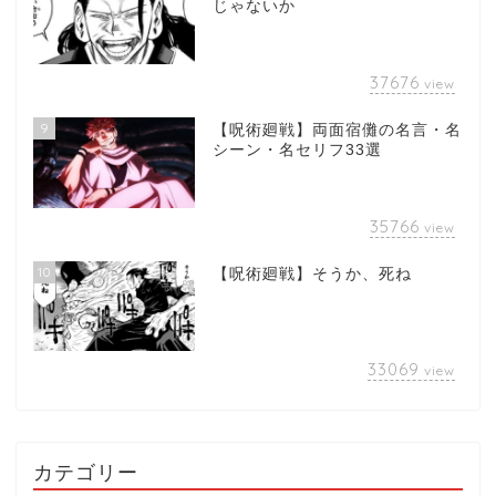
じゃないか
37676
view
9
【呪術廻戦】両面宿儺の名言・名
シーン・名セリフ33選
35766
view
10
【呪術廻戦】そうか、死ね
33069
view
カテゴリー