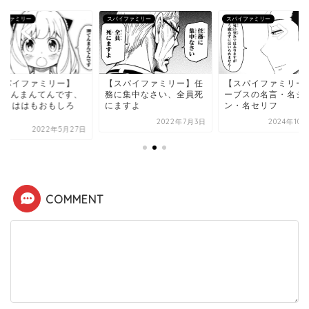
イファミリー
スパイファミリー
スパイファミリー
スパイファミリー】任
【スパイファミリー】ジ
【スパイファミリー
に集中なさい、全員死
ーブスの名言・名シー
100てんまんてんで
ますよ
ン・名セリフ
ちちもははもおもし
く...
2022年7月3日
2024年10月28日
2022年5月
COMMENT