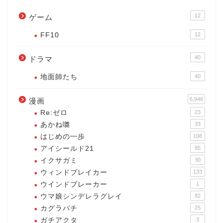
12
ゲーム
FF10
12
40
ドラマ
地面師たち
40
6,946
漫画
Re:ゼロ
23
あかね囃
33
はじめの一歩
108
アイシールド21
95
イクサガミ
30
ウィンドブレイカー
133
ウインドブレーカー
1
ウマ娘シンデレラグレイ
82
カグラバチ
25
ガチアクタ
3