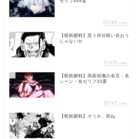
セリフ444選
50189
view
8
【呪術廻戦】思う存分呪い合おう
じゃないか
37675
view
9
【呪術廻戦】両面宿儺の名言・名
シーン・名セリフ33選
35763
view
10
【呪術廻戦】そうか、死ね