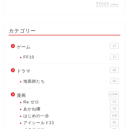
33063
view
カテゴリー
12
ゲーム
FF10
12
40
ドラマ
地面師たち
40
6,946
漫画
Re:ゼロ
23
あかね囃
33
はじめの一歩
108
アイシールド21
95