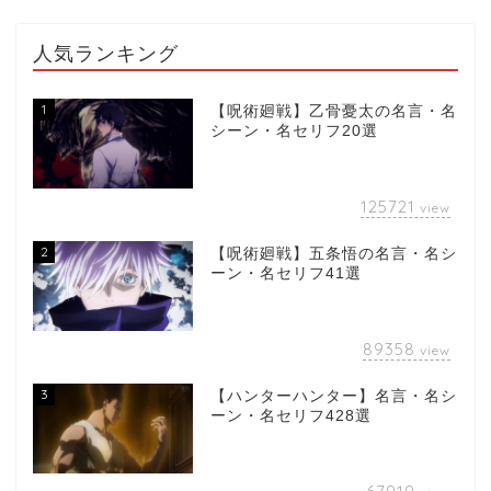
人気ランキング
1
【呪術廻戦】乙骨憂太の名言・名
シーン・名セリフ20選
125721
view
2
【呪術廻戦】五条悟の名言・名シ
ーン・名セリフ41選
89358
view
3
【ハンターハンター】名言・名シ
ーン・名セリフ428選