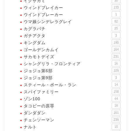
イクサガミ
30
ウィンドブレイカー
133
ウインドブレーカー
1
ウマ娘シンデレラグレイ
82
カグラバチ
25
ガチアクタ
3
キングダム
190
ゴールデンカムイ
164
サカモトデイズ
231
シャングリラ・フロンティア
16
ジョジョ第6部
129
ジョジョ第9部
3
スティール・ボール・ラン
14
スパイファミリー
158
ゾン100
44
タコピーの原罪
18
ダンダダン
161
チェンソーマン
239
ナルト
15