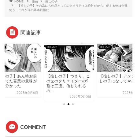
HOME
漫画
推しの子
【推しの子】その為にも作品としてのクオリティは絶対だから、使える物は全部
使う、これが俺の基本戦術だ
関連記事
の子
推しの子
推しの子
推しの子】あん時お前
【推しの子】つまり、こ
【推しの子】アンタ
言ってた言葉の意味が
の世のクリエイターの9
しの子になってやる
っと分かった
割は三流、信じられる
の...
2023年5月6日
2023年5
2023年5月5日
COMMENT