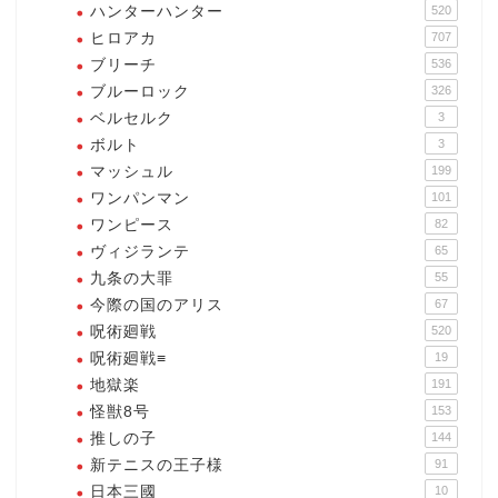
ハンターハンター
520
ヒロアカ
707
ブリーチ
536
ブルーロック
326
ベルセルク
3
ボルト
3
マッシュル
199
ワンパンマン
101
ワンピース
82
ヴィジランテ
65
九条の大罪
55
今際の国のアリス
67
呪術廻戦
520
呪術廻戦≡
19
地獄楽
191
怪獣8号
153
推しの子
144
新テニスの王子様
91
日本三國
10