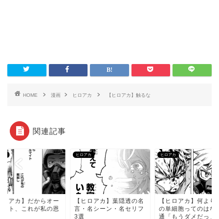
HOME
漫画
ヒロアカ
【ヒロアカ】触るな
関連記事
アカ
ヒロアカ
ヒロアカ
ヒロアカ】だからオー
【ヒロアカ】葉隠透の名
【ヒロアカ】何より
マイト、これが私の恩
言・名シーン・名セリフ
の単細胞ってのはな
し
3選
通「もうダメだっ」