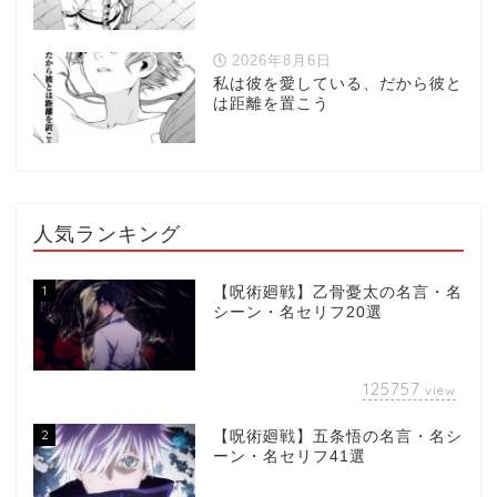
2026年8月6日
私は彼を愛している、だから彼と
は距離を置こう
人気ランキング
1
【呪術廻戦】乙骨憂太の名言・名
シーン・名セリフ20選
125757
view
2
【呪術廻戦】五条悟の名言・名シ
ーン・名セリフ41選