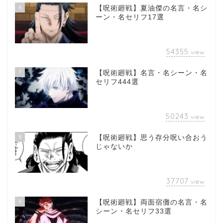
6
【呪術廻戦】夏油傑の名言・名シ
ーン・名セリフ17選
54355
view
7
【呪術廻戦】名言・名シーン・名
セリフ444選
50243
view
8
【呪術廻戦】思う存分呪い合おう
じゃないか
37707
view
9
【呪術廻戦】両面宿儺の名言・名
シーン・名セリフ33選