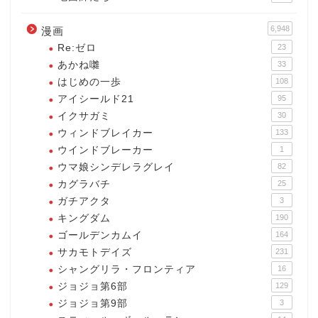
6,948
漫画
Re:ゼロ
23
あかね囃
33
はじめの一歩
108
アイシールド21
95
イクサガミ
30
ウィンドブレイカー
133
ウインドブレーカー
1
ウマ娘シンデレラグレイ
82
カグラバチ
25
ガチアクタ
3
キングダム
190
ゴールデンカムイ
164
サカモトデイズ
231
シャングリラ・フロンティア
16
ジョジョ第6部
129
ジョジョ第9部
3