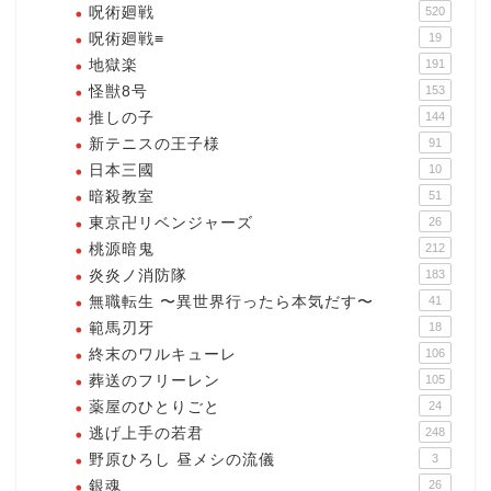
呪術廻戦
520
呪術廻戦≡
19
地獄楽
191
怪獣8号
153
推しの子
144
新テニスの王子様
91
日本三國
10
暗殺教室
51
東京卍リベンジャーズ
26
桃源暗鬼
212
炎炎ノ消防隊
183
無職転生 〜異世界行ったら本気だす〜
41
範馬刃牙
18
終末のワルキューレ
106
葬送のフリーレン
105
薬屋のひとりごと
24
逃げ上手の若君
248
野原ひろし 昼メシの流儀
3
銀魂
26