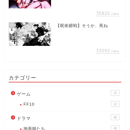
35820
view
10
【呪術廻戦】そうか、死ね
33092
view
カテゴリー
12
ゲーム
FF10
12
40
ドラマ
地面師たち
40