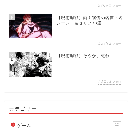
37690
view
9
【呪術廻戦】両面宿儺の名言・名
シーン・名セリフ33選
35792
view
10
【呪術廻戦】そうか、死ね
33073
view
カテゴリー
12
ゲーム