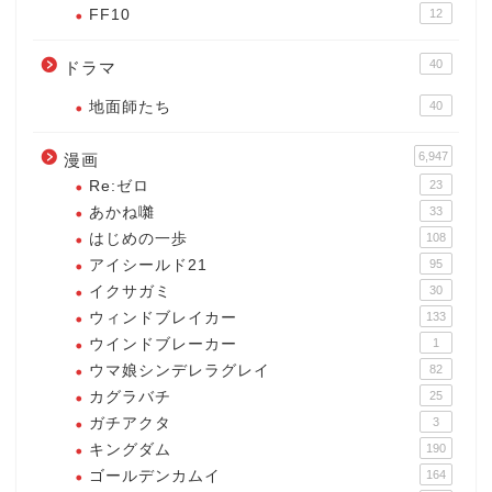
FF10
12
40
ドラマ
地面師たち
40
6,947
漫画
Re:ゼロ
23
あかね囃
33
はじめの一歩
108
アイシールド21
95
イクサガミ
30
ウィンドブレイカー
133
ウインドブレーカー
1
ウマ娘シンデレラグレイ
82
カグラバチ
25
ガチアクタ
3
キングダム
190
ゴールデンカムイ
164