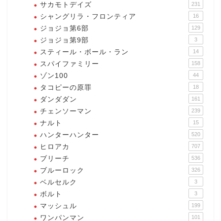
サカモトデイズ
231
シャングリラ・フロンティア
16
ジョジョ第6部
129
ジョジョ第9部
3
スティール・ボール・ラン
14
スパイファミリー
158
ゾン100
44
タコピーの原罪
18
ダンダダン
161
チェンソーマン
239
ナルト
15
ハンターハンター
520
ヒロアカ
707
ブリーチ
536
ブルーロック
326
ベルセルク
3
ボルト
3
マッシュル
199
ワンパンマン
101