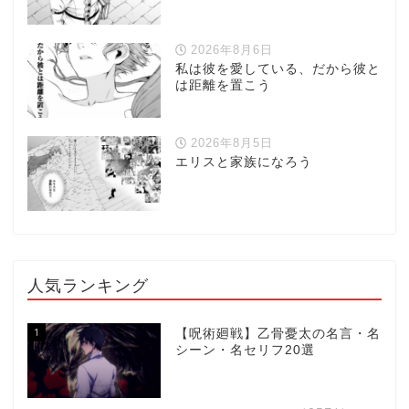
2026年8月6日
私は彼を愛している、だから彼と
は距離を置こう
2026年8月5日
エリスと家族になろう
人気ランキング
1
【呪術廻戦】乙骨憂太の名言・名
シーン・名セリフ20選