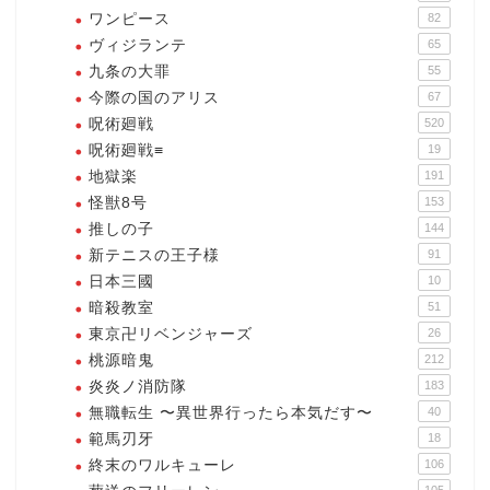
ワンピース
82
ヴィジランテ
65
九条の大罪
55
今際の国のアリス
67
呪術廻戦
520
呪術廻戦≡
19
地獄楽
191
怪獣8号
153
推しの子
144
新テニスの王子様
91
日本三國
10
暗殺教室
51
東京卍リベンジャーズ
26
桃源暗鬼
212
炎炎ノ消防隊
183
無職転生 〜異世界行ったら本気だす〜
40
範馬刃牙
18
終末のワルキューレ
106