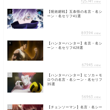
125741
view
2
【呪術廻戦】五条悟の名言・名シ
ーン・名セリフ41選
89394
view
3
【ハンターハンター】名言・名シ
ーン・名セリフ428選
67945
view
4
【ハンターハンター】ヒソカ＝モ
ロウの名言・名シーン・名セリフ
35選
56963
view
5
【チェンソーマン】名言・名シー