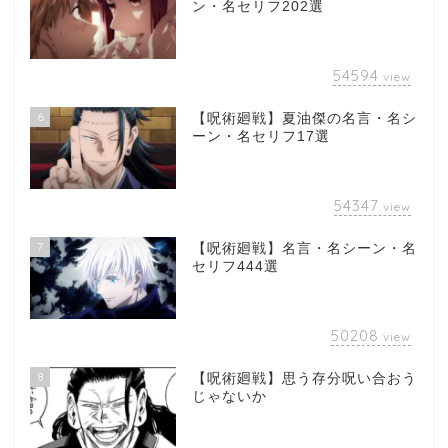
ン・名セリフ202選
54594
view
6
【呪術廻戦】夏油傑の名言・名シ
ーン・名セリフ17選
54347
view
7
【呪術廻戦】名言・名シーン・名
セリフ444選
50208
view
8
【呪術廻戦】思う存分呪い合おう
じゃないか