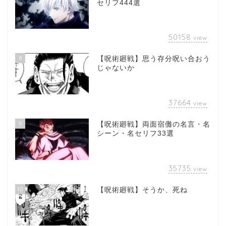
セリフ444選
50158
view
8
【呪術廻戦】思う存分呪い合おう
じゃないか
37664
view
9
【呪術廻戦】両面宿儺の名言・名
シーン・名セリフ33選
35735
view
10
【呪術廻戦】そうか、死ね