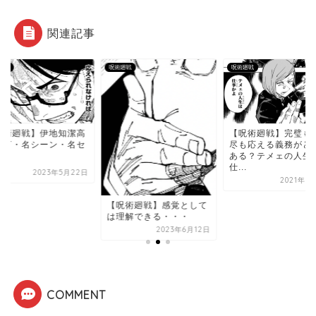
関連記事
廻戦
呪術廻戦
呪術廻戦
呪術廻戦】伊地知潔高
【呪術廻戦】完璧も
名言・名シーン・名セ
尽も応える義務がど
フ
ある？テメェの人生
仕...
2023年5月22日
2021年8
【呪術廻戦】感覚として
は理解できる・・・
2023年6月12日
COMMENT