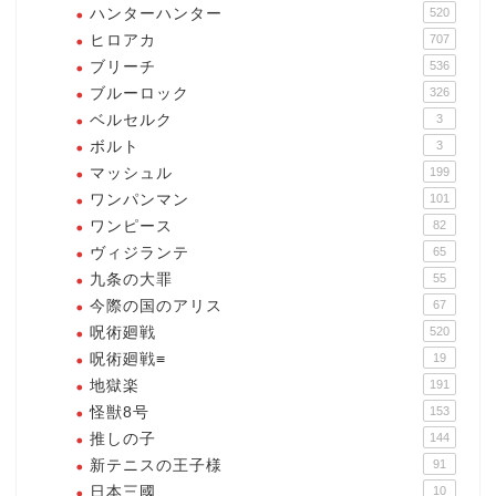
ハンターハンター
520
ヒロアカ
707
ブリーチ
536
ブルーロック
326
ベルセルク
3
ボルト
3
マッシュル
199
ワンパンマン
101
ワンピース
82
ヴィジランテ
65
九条の大罪
55
今際の国のアリス
67
呪術廻戦
520
呪術廻戦≡
19
地獄楽
191
怪獣8号
153
推しの子
144
新テニスの王子様
91
日本三國
10