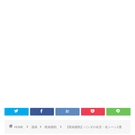
HOME
漫画
呪術廻戦
【呪術廻戦】パンダの名言・名シーン2選