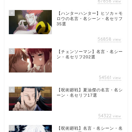
67858
view
4
【ハンターハンター】ヒソカ＝モ
ロウの名言・名シーン・名セリフ
35選
56858
view
5
【チェンソーマン】名言・名シー
ン・名セリフ202選
54561
view
6
【呪術廻戦】夏油傑の名言・名シ
ーン・名セリフ17選
54322
view
7
【呪術廻戦】名言・名シーン・名