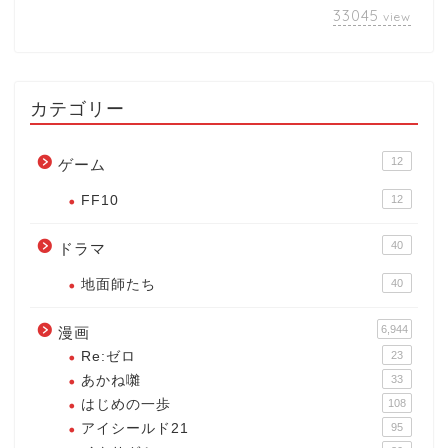
33045
view
カテゴリー
12
ゲーム
FF10
12
40
ドラマ
地面師たち
40
6,944
漫画
Re:ゼロ
23
あかね囃
33
はじめの一歩
108
アイシールド21
95