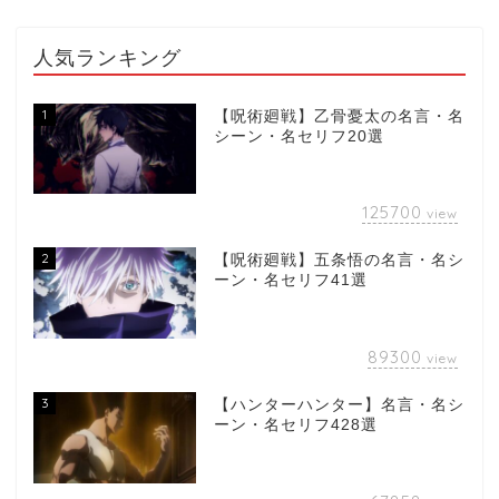
人気ランキング
1
【呪術廻戦】乙骨憂太の名言・名
シーン・名セリフ20選
125700
view
2
【呪術廻戦】五条悟の名言・名シ
ーン・名セリフ41選
89300
view
3
【ハンターハンター】名言・名シ
ーン・名セリフ428選