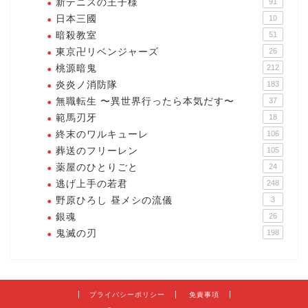
新テニスの王子様
91
日本三國
10
暗殺教室
51
東京卍リベンジャーズ
26
桃源暗鬼
212
炎炎ノ消防隊
183
無職転生 〜異世界行ったら本気だす〜
37
範馬刃牙
18
終末のワルキューレ
106
葬送のフリーレン
105
薬屋のひとりごと
24
逃げ上手の若君
248
野原ひろし 昼メシの流儀
3
銀魂
26
鬼滅の刃
198
プライバシーポリシー
免責事項