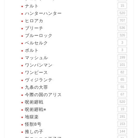
ナルト
15
ハンターハンター
520
ヒロアカ
707
ブリーチ
536
ブルーロック
326
ベルセルク
3
ボルト
3
マッシュル
199
ワンパンマン
101
ワンピース
82
ヴィジランテ
65
九条の大罪
55
今際の国のアリス
67
呪術廻戦
520
呪術廻戦≡
19
地獄楽
191
怪獣8号
153
推しの子
144