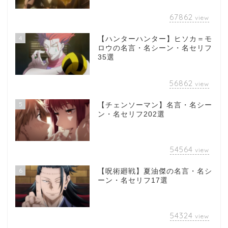
67862
view
4
【ハンターハンター】ヒソカ＝モ
ロウの名言・名シーン・名セリフ
35選
56862
view
5
【チェンソーマン】名言・名シー
ン・名セリフ202選
54564
view
6
【呪術廻戦】夏油傑の名言・名シ
ーン・名セリフ17選
54324
view