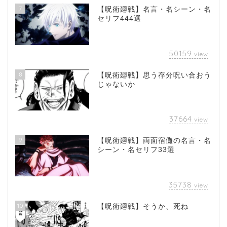
7
【呪術廻戦】名言・名シーン・名
セリフ444選
50159
view
8
【呪術廻戦】思う存分呪い合おう
じゃないか
37664
view
9
【呪術廻戦】両面宿儺の名言・名
シーン・名セリフ33選
35738
view
10
【呪術廻戦】そうか、死ね