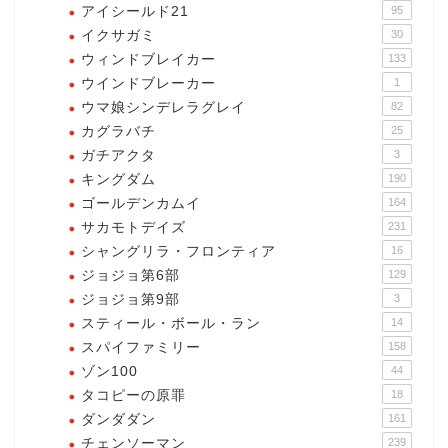
アイシールド21
95
イクサガミ
30
ウィンドブレイカー
133
ウインドブレーカー
1
ウマ娘シンデレラグレイ
82
カグラバチ
25
ガチアクタ
3
キングダム
190
ゴールデンカムイ
164
サカモトデイズ
231
シャングリラ・フロンティア
16
ジョジョ第6部
129
ジョジョ第9部
3
スティール・ボール・ラン
14
スパイファミリー
158
ゾン100
44
タコピーの原罪
18
ダンダダン
161
チェンソーマン
239