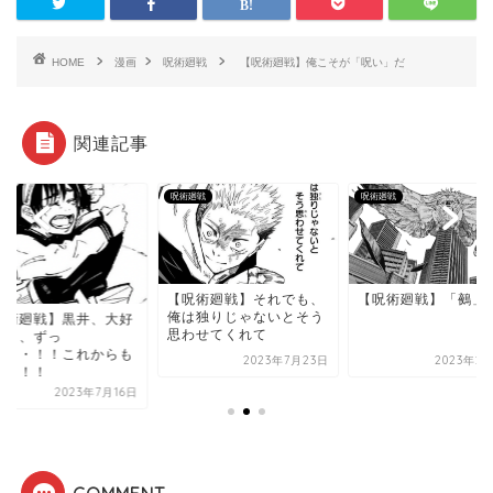
HOME
漫画
呪術廻戦
【呪術廻戦】俺こそが「呪い」だ
関連記事
廻戦
呪術廻戦
呪術廻戦
呪術廻戦】それでも、
【呪術廻戦】「鵺」
は独りじゃないとそう
【呪術廻戦】黒井、
わせてくれて
きだよ、ずっ
と・・・！！これか
2023年7月23日
2023年2月13日
ずっと！！
2023年7