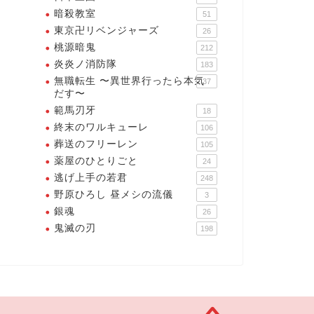
暗殺教室
51
東京卍リベンジャーズ
26
桃源暗鬼
212
炎炎ノ消防隊
183
無職転生 〜異世界行ったら本気
37
だす〜
範馬刃牙
18
終末のワルキューレ
106
葬送のフリーレン
105
薬屋のひとりごと
24
逃げ上手の若君
248
野原ひろし 昼メシの流儀
3
銀魂
26
鬼滅の刃
198