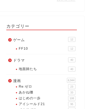
カテゴリー
ゲーム
12
FF10
12
ドラマ
40
地面師たち
40
漫画
6,944
Re:ゼロ
23
あかね囃
33
はじめの一歩
108
アイシールド21
95