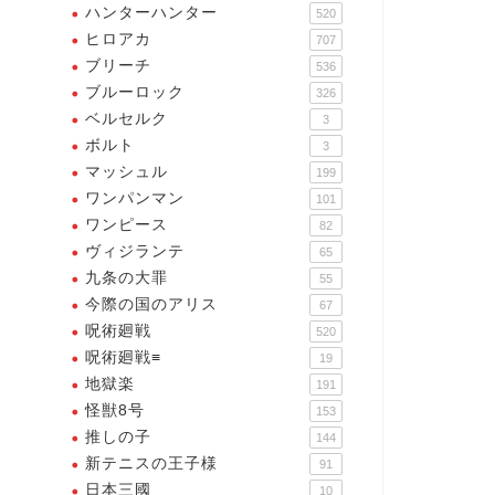
惚れた女が命がけで守った男な
2024年12月24日
ハンターハンター
520
んだぜ。
ヒロアカ
707
2024年12月12
ブリーチ
536
ブルーロック
326
ベルセルク
3
ボルト
3
マッシュル
199
ワンパンマン
101
ワンピース
82
ヴィジランテ
65
九条の大罪
55
今際の国のアリス
67
呪術廻戦
520
呪術廻戦≡
19
地獄楽
191
怪獣8号
153
推しの子
144
新テニスの王子様
91
日本三國
10