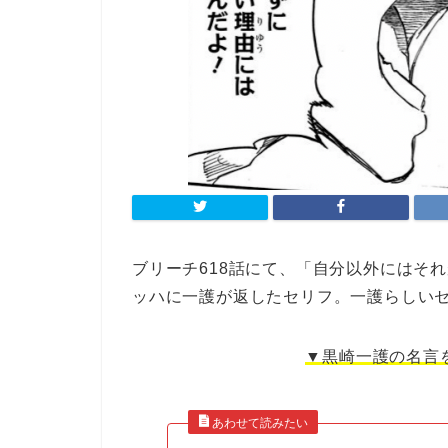
ブリーチ618話にて、「自分以外にはそ
ッハに一護が返したセリフ。一護らしい
▼黒崎一護の名言