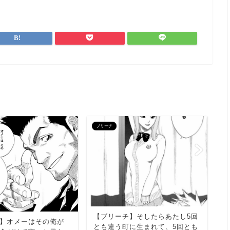
ブリーチ
ブ
【ブリーチ】そしたらあたし5回
【
】オメーはその俺が
とも違う町に生まれて、5回とも