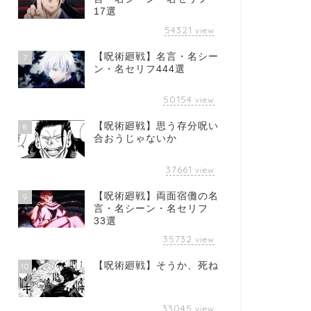
17選
54321
view
【呪術廻戦】名言・名シー
7
ン・名セリフ444選
50154
view
【呪術廻戦】思う存分呪い
8
合おうじゃないか
37661
view
【呪術廻戦】両面宿儺の名
9
言・名シーン・名セリフ
33選
35732
view
【呪術廻戦】そうか、死ね
10
33045
view