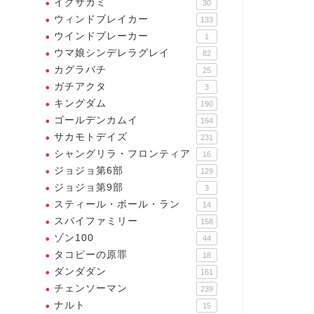
イクサガミ
30
ウィンドブレイカー
133
ウインドブレーカー
1
ウマ娘シンデレラグレイ
82
カグラバチ
25
ガチアクタ
3
キングダム
190
ゴールデンカムイ
164
サカモトデイズ
231
シャングリラ・フロンティア
16
ジョジョ第6部
129
リーチ
ブリーチ
ジョジョ第9部
3
スティール・ボール・ラン
14
スパイファミリー
158
ゾン100
44
タコピーの原罪
18
ダンダダン
161
チェンソーマン
239
ブリーチ】散れ、『千本桜』
【ブリーチ】オメーはその俺が
ナルト
15