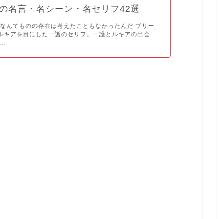
の名言・名シーン・名セリフ42選
なんてものの存在は考えたこともなかったんだ ブリー
ルキアを目にした一護のセリフ。一護とルキアの出会
..