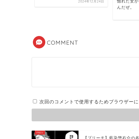
惚れた女が
2024年12月24日
い食...
んだぜ。
2025年1月31日
COMMENT
次回のコメントで使用するためブラウザーに
【ブリーチ】藍染惣右介の