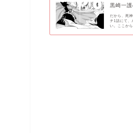
黒崎一護
だから、死神
チ1話にて、
い。ここから.