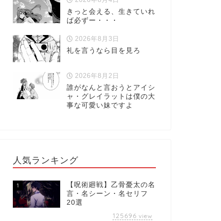
きっと会える、生きていれ
ば必ずー・・・
2026年8月3日
礼を言うなら目を見ろ
2026年8月2日
誰がなんと言おうとアイシ
ャ・グレイラットは僕の大
事な可愛い妹ですよ
人気ランキング
【呪術廻戦】乙骨憂太の名
1
言・名シーン・名セリフ
20選
125696
view