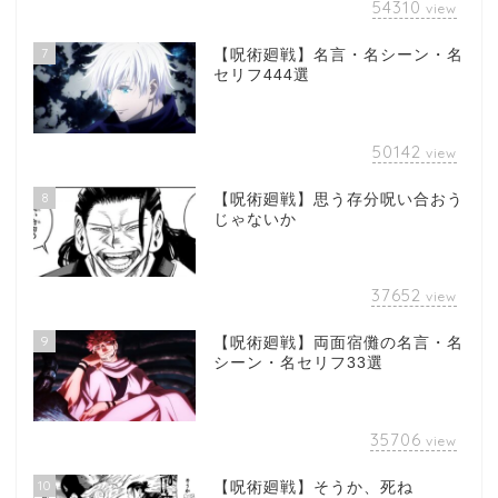
54310
view
7
【呪術廻戦】名言・名シーン・名
セリフ444選
50142
view
8
【呪術廻戦】思う存分呪い合おう
じゃないか
37652
view
9
【呪術廻戦】両面宿儺の名言・名
シーン・名セリフ33選
35706
view
10
【呪術廻戦】そうか、死ね