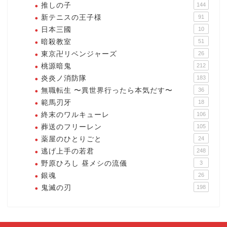
推しの子
144
新テニスの王子様
91
日本三國
10
暗殺教室
51
東京卍リベンジャーズ
26
桃源暗鬼
212
炎炎ノ消防隊
183
無職転生 〜異世界行ったら本気だす〜
36
範馬刃牙
18
終末のワルキューレ
106
葬送のフリーレン
105
薬屋のひとりごと
24
逃げ上手の若君
248
野原ひろし 昼メシの流儀
3
銀魂
26
鬼滅の刃
198