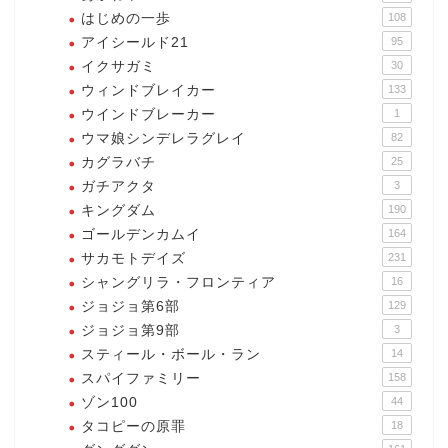
はじめの一歩
108
アイシールド21
95
イクサガミ
30
ウィンドブレイカー
133
ウインドブレーカー
1
ウマ娘シンデレラグレイ
82
カグラバチ
25
ガチアクタ
3
キングダム
190
ゴールデンカムイ
164
サカモトデイズ
231
シャングリラ・フロンティア
16
ジョジョ第6部
129
ジョジョ第9部
3
スティール・ボール・ラン
14
スパイファミリー
158
ゾン100
44
タコピーの原罪
18