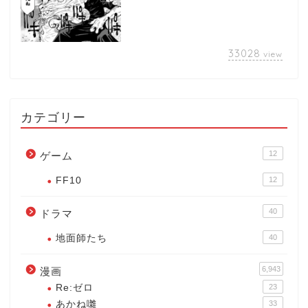
33028
view
カテゴリー
12
ゲーム
FF10
12
40
ドラマ
地面師たち
40
6,943
漫画
Re:ゼロ
23
あかね囃
33