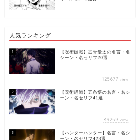
人気ランキング
1
【呪術廻戦】乙骨憂太の名言・名
シーン・名セリフ20選
125677
view
2
【呪術廻戦】五条悟の名言・名シ
ーン・名セリフ41選
89259
view
3
【ハンターハンター】名言・名シ
ーン・名セリフ428選