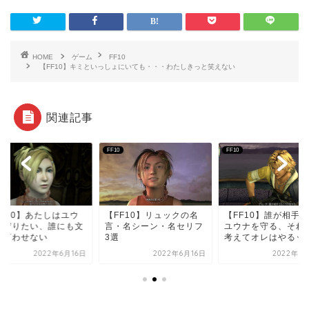
HOME
ゲーム
FF10
【FF10】キミといっしょにいても・・・わたしきっと笑えない
関連記事
FF10
FF10
FF10】あたしはユウ
【FF10】リュックの名
【FF10】誰が相手
を守りたい、誰にも文
言・名シーン・名セリフ
ユウナを守る、それ
は言わせない
3選
考えてオレはやるッス.
2022年6月16日
2022年6月16日
2022年6