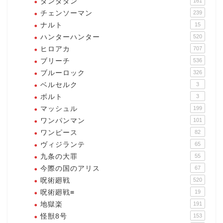
ダンダダン
161
チェンソーマン
239
ナルト
15
ハンターハンター
520
ヒロアカ
707
ブリーチ
536
ブルーロック
326
ベルセルク
3
ボルト
3
マッシュル
199
ワンパンマン
101
ワンピース
82
ヴィジランテ
65
九条の大罪
55
今際の国のアリス
67
呪術廻戦
520
呪術廻戦≡
19
地獄楽
191
怪獣8号
153