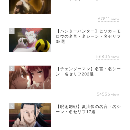
67811
view
4
【ハンターハンター】ヒソカ＝モ
ロウの名言・名シーン・名セリフ
35選
56806
view
5
【チェンソーマン】名言・名シー
ン・名セリフ202選
54536
view
6
【呪術廻戦】夏油傑の名言・名シ
ーン・名セリフ17選