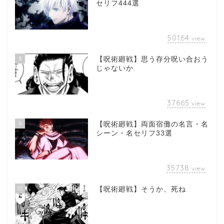
セリフ444選
50164
view
8
【呪術廻戦】思う存分呪い合おう
じゃないか
37665
view
9
【呪術廻戦】両面宿儺の名言・名
シーン・名セリフ33選
35738
view
10
【呪術廻戦】そうか、死ね