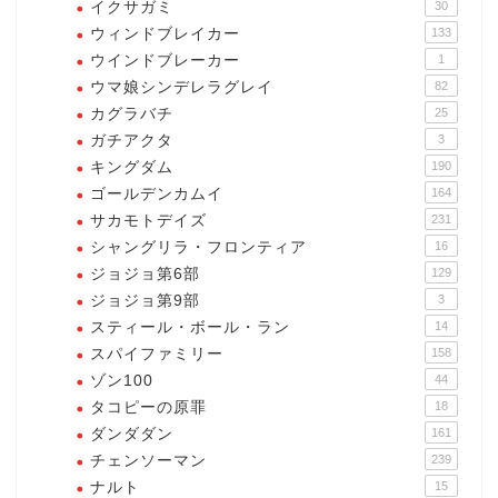
イクサガミ
30
ウィンドブレイカー
133
ウインドブレーカー
1
ウマ娘シンデレラグレイ
82
カグラバチ
25
ガチアクタ
3
キングダム
190
ゴールデンカムイ
164
サカモトデイズ
231
シャングリラ・フロンティア
16
ジョジョ第6部
129
ジョジョ第9部
3
スティール・ボール・ラン
14
スパイファミリー
158
ゾン100
44
タコピーの原罪
18
ダンダダン
161
チェンソーマン
239
ナルト
15