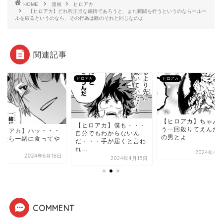
HOME
漫画
ヒロアカ
【ヒロアカ】どれ程正当な感情であろうと、また戦闘を行うというのならールー
ルを破るというのなら、その行為は敵のそれと同じなのよ
関連記事
アカ
ヒロアカ
ヒロアカ
【ヒロアカ】ちゃん
【ヒロアカ】僕も・・・
う一回殺りてえんだ
ヒロアカ】ハッ・・・
自分でもわからないん
の男とよ
ったら一緒に食ってや
だ・・・手が届くと言わ
さ
れ...
2024年4月
2024年6月16日
2024年4月15日
COMMENT