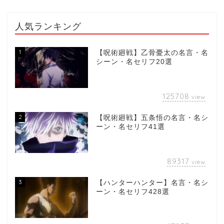
人気ランキング
1
【呪術廻戦】乙骨憂太の名言・名
シーン・名セリフ20選
125708
view
2
【呪術廻戦】五条悟の名言・名シ
ーン・名セリフ41選
89317
view
3
【ハンターハンター】名言・名シ
ーン・名セリフ428選