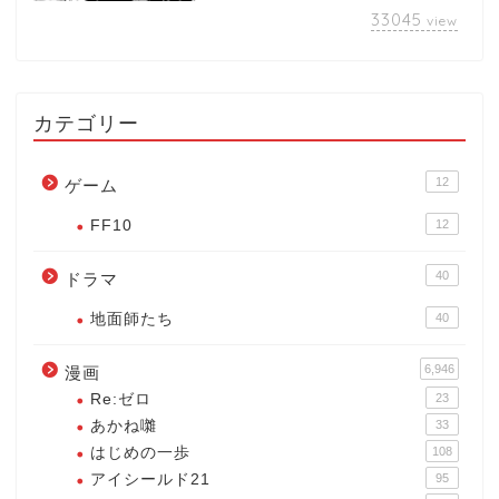
33045
view
カテゴリー
12
ゲーム
FF10
12
40
ドラマ
地面師たち
40
6,946
漫画
Re:ゼロ
23
あかね囃
33
はじめの一歩
108
アイシールド21
95