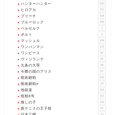
ハンターハンター
520
ヒロアカ
707
ブリーチ
536
ブルーロック
326
ベルセルク
3
ボルト
3
マッシュル
199
ワンパンマン
101
ワンピース
82
ヴィジランテ
65
九条の大罪
55
今際の国のアリス
67
呪術廻戦
520
呪術廻戦≡
19
地獄楽
191
怪獣8号
153
推しの子
144
新テニスの王子様
91
日本三國
10