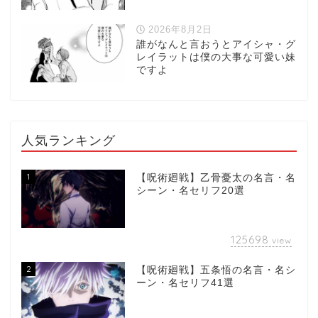
2026年8月2日
誰がなんと言おうとアイシャ・グ
レイラットは僕の大事な可愛い妹
ですよ
人気ランキング
1
【呪術廻戦】乙骨憂太の名言・名
シーン・名セリフ20選
125698
view
2
【呪術廻戦】五条悟の名言・名シ
ーン・名セリフ41選