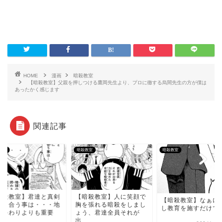
HOME
漫画
暗殺教室
【暗殺教室】父親を押しつける鷹岡先生より、プロに徹する烏間先生の方が僕は
あったかく感じます
関連記事
教室
暗殺教室
暗殺教室
暗殺教室】君達と真剣
【暗殺教室】人に笑顔で
【暗殺教室】なぁに
向き合う事は・・・地
胸を張れる暗殺をしまし
し教育を施すだけで
の終わりよりも重要
ょう、君達全員それが
.
出...