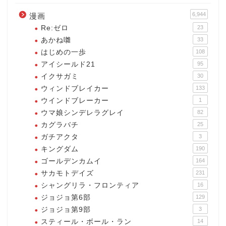
6,944
漫画
Re:ゼロ
23
あかね囃
33
はじめの一歩
108
アイシールド21
95
イクサガミ
30
ウィンドブレイカー
133
ウインドブレーカー
1
ウマ娘シンデレラグレイ
82
カグラバチ
25
ガチアクタ
3
キングダム
190
ゴールデンカムイ
164
サカモトデイズ
231
シャングリラ・フロンティア
16
ジョジョ第6部
129
ジョジョ第9部
3
スティール・ボール・ラン
14