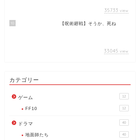
35733
view
10
【呪術廻戦】そうか、死ね
33045
view
カテゴリー
12
ゲーム
FF10
12
40
ドラマ
地面師たち
40