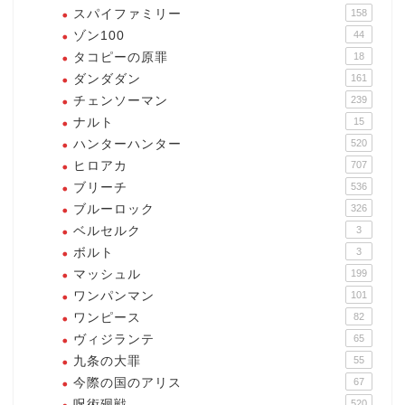
スパイファミリー
158
ゾン100
44
タコピーの原罪
18
ダンダダン
161
チェンソーマン
239
ナルト
15
ハンターハンター
520
ヒロアカ
707
ブリーチ
536
ブルーロック
326
ベルセルク
3
ボルト
3
マッシュル
199
ワンパンマン
101
ワンピース
82
ヴィジランテ
65
九条の大罪
55
今際の国のアリス
67
呪術廻戦
520