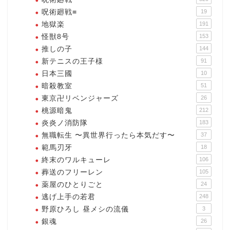
呪術廻戦≡
19
地獄楽
191
怪獣8号
153
推しの子
144
新テニスの王子様
91
日本三國
10
暗殺教室
51
東京卍リベンジャーズ
26
桃源暗鬼
212
炎炎ノ消防隊
183
無職転生 〜異世界行ったら本気だす〜
37
範馬刃牙
18
終末のワルキューレ
106
葬送のフリーレン
105
薬屋のひとりごと
24
逃げ上手の若君
248
野原ひろし 昼メシの流儀
3
銀魂
26