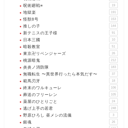
呪術廻戦≡
19
地獄楽
191
怪獣8号
153
推しの子
144
新テニスの王子様
91
日本三國
10
暗殺教室
51
東京卍リベンジャーズ
26
桃源暗鬼
212
炎炎ノ消防隊
183
無職転生 〜異世界行ったら本気だす〜
37
範馬刃牙
18
終末のワルキューレ
106
葬送のフリーレン
105
薬屋のひとりごと
24
逃げ上手の若君
248
野原ひろし 昼メシの流儀
3
銀魂
26