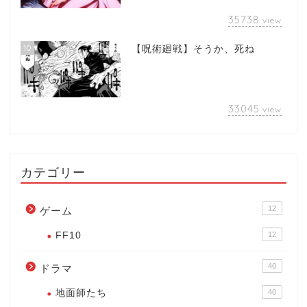
35738
view
10
【呪術廻戦】そうか、死ね
33045
view
カテゴリー
12
ゲーム
FF10
12
40
ドラマ
地面師たち
40