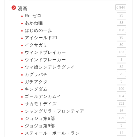
6,944
漫画
Re:ゼロ
23
あかね囃
33
はじめの一歩
108
アイシールド21
95
イクサガミ
30
ウィンドブレイカー
133
ウインドブレーカー
1
ウマ娘シンデレラグレイ
82
カグラバチ
25
ガチアクタ
3
キングダム
190
ゴールデンカムイ
164
サカモトデイズ
231
シャングリラ・フロンティア
16
ジョジョ第6部
129
ジョジョ第9部
3
スティール・ボール・ラン
14