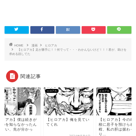
HOME
漫画
ヒロアカ
【ヒロアカ】足が勝手に！！何でって・・・わかんないけど！！！君が、助けを
求める顔してた
関連記事
アカ
ヒロアカ
ヒロアカ
ヒロアカ】僕は続きが
【ヒロアカ】俺を見てい
【ヒロアカ】今の雄
るのを知らなかったん
てくれ
校に息子を預けられ
ゃない、先が分かっ
程、私の肝は据わっ
.
り...