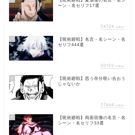
【呪術廻戦】夏油傑の名言・名シ
ーン・名セリフ17選
54324
view
7
【呪術廻戦】名言・名シーン・名
セリフ444選
50159
view
8
【呪術廻戦】思う存分呪い合おう
じゃないか
37664
view
9
【呪術廻戦】両面宿儺の名言・名
シーン・名セリフ33選