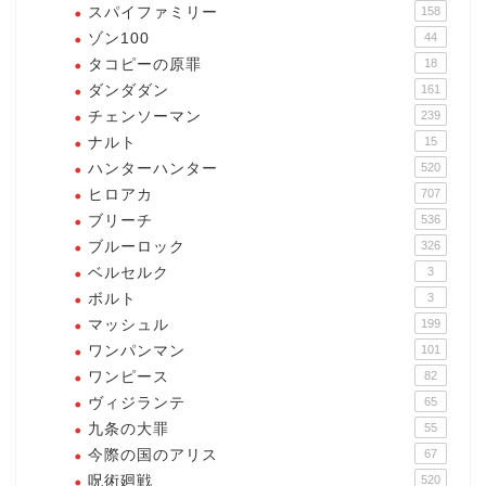
スパイファミリー
158
ゾン100
44
タコピーの原罪
18
ダンダダン
161
チェンソーマン
239
ナルト
15
ハンターハンター
520
ヒロアカ
707
ブリーチ
536
ブルーロック
326
ベルセルク
3
ボルト
3
マッシュル
199
ワンパンマン
101
ワンピース
82
ヴィジランテ
65
九条の大罪
55
今際の国のアリス
67
呪術廻戦
520