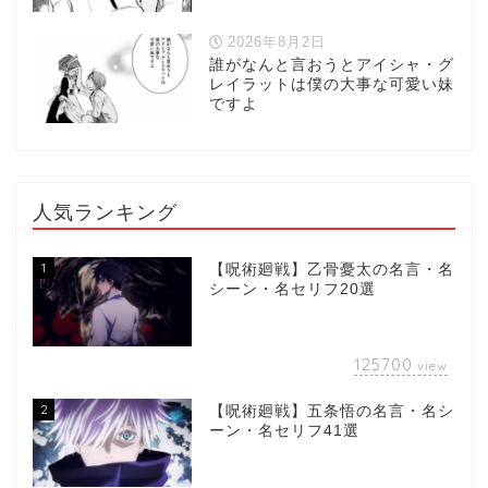
2026年8月2日
誰がなんと言おうとアイシャ・グ
レイラットは僕の大事な可愛い妹
ですよ
人気ランキング
1
【呪術廻戦】乙骨憂太の名言・名
シーン・名セリフ20選
125700
view
2
【呪術廻戦】五条悟の名言・名シ
ーン・名セリフ41選