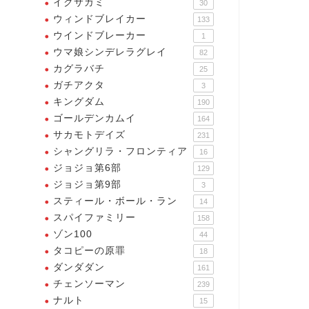
イクサガミ
30
ウィンドブレイカー
133
ウインドブレーカー
1
ウマ娘シンデレラグレイ
82
カグラバチ
25
ガチアクタ
3
キングダム
190
ゴールデンカムイ
164
サカモトデイズ
231
シャングリラ・フロンティア
16
ジョジョ第6部
129
ジョジョ第9部
3
スティール・ボール・ラン
14
スパイファミリー
158
ゾン100
44
タコピーの原罪
18
ダンダダン
161
チェンソーマン
239
ナルト
15