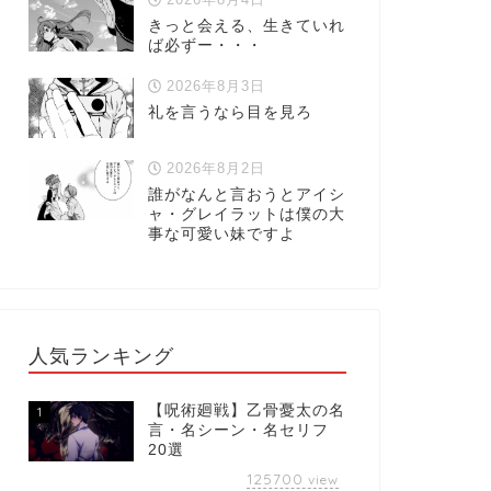
きっと会える、生きていれ
ば必ずー・・・
2026年8月3日
礼を言うなら目を見ろ
2026年8月2日
誰がなんと言おうとアイシ
ャ・グレイラットは僕の大
事な可愛い妹ですよ
人気ランキング
【呪術廻戦】乙骨憂太の名
1
言・名シーン・名セリフ
20選
125700
view