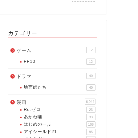
カテゴリー
ゲーム
12
FF10
12
ドラマ
40
地面師たち
40
漫画
6,944
Re:ゼロ
23
あかね囃
33
はじめの一歩
108
アイシールド21
95