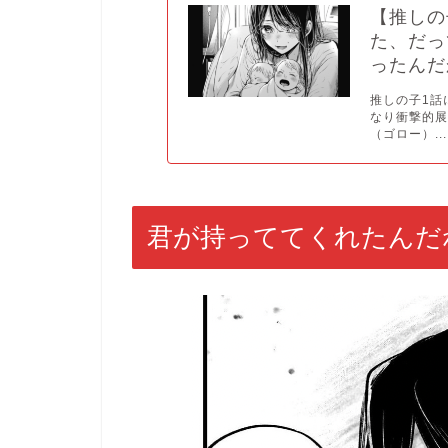
【推しの
た、だっ
ったんだ
推しの子1話
なり衝撃的展
（ゴロー）...
君が持っててくれたんだ