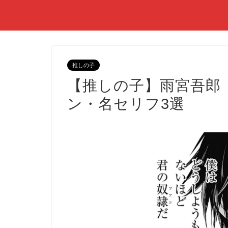
推しの子
【推しの子】雨宮吾郎
ン・名セリフ3選