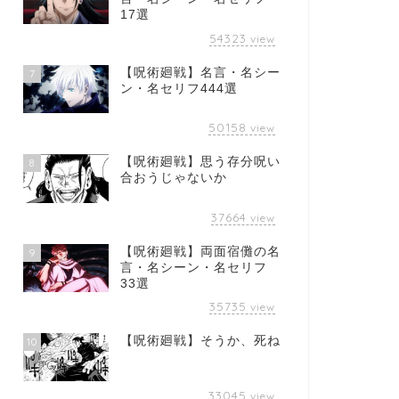
17選
54323
view
【呪術廻戦】名言・名シー
7
ン・名セリフ444選
50158
view
【呪術廻戦】思う存分呪い
8
合おうじゃないか
37664
view
【呪術廻戦】両面宿儺の名
9
言・名シーン・名セリフ
33選
35735
view
【呪術廻戦】そうか、死ね
10
33045
view