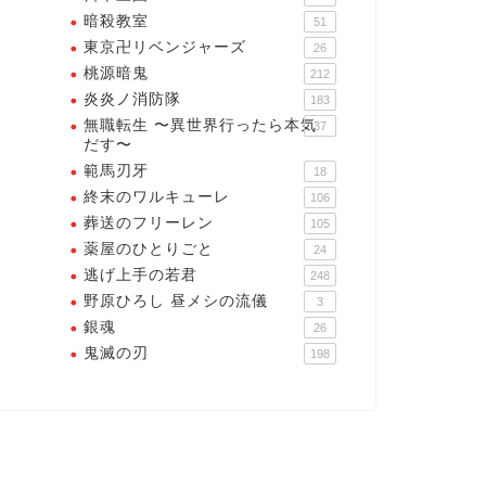
暗殺教室
51
東京卍リベンジャーズ
26
桃源暗鬼
212
炎炎ノ消防隊
183
無職転生 〜異世界行ったら本気
37
だす〜
範馬刃牙
18
終末のワルキューレ
106
葬送のフリーレン
105
薬屋のひとりごと
24
逃げ上手の若君
248
野原ひろし 昼メシの流儀
3
銀魂
26
鬼滅の刃
198