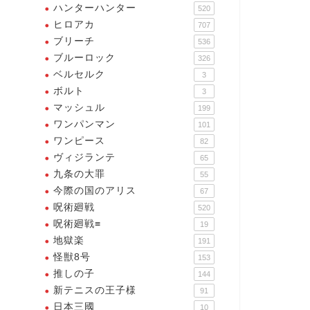
ハンターハンター
520
ヒロアカ
707
ブリーチ
536
ブルーロック
326
ベルセルク
3
ボルト
3
マッシュル
199
ワンパンマン
101
ワンピース
82
ヴィジランテ
65
九条の大罪
55
今際の国のアリス
67
呪術廻戦
520
呪術廻戦≡
19
地獄楽
191
怪獣8号
153
推しの子
144
新テニスの王子様
91
日本三國
10