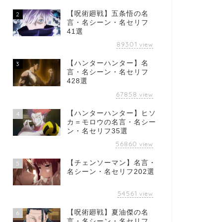
【呪術廻戦】五条悟の名
2
言・名シーン・名セリフ
41選
89301
view
【ハンターハンター】名
3
言・名シーン・名セリフ
428選
67858
view
【ハンターハンター】ヒソ
4
カ＝モロウの名言・名シー
ン・名セリフ35選
56860
view
【チェンソーマン】名言・
5
名シーン・名セリフ202選
54561
view
【呪術廻戦】夏油傑の名
6
言・名シーン・名セリフ