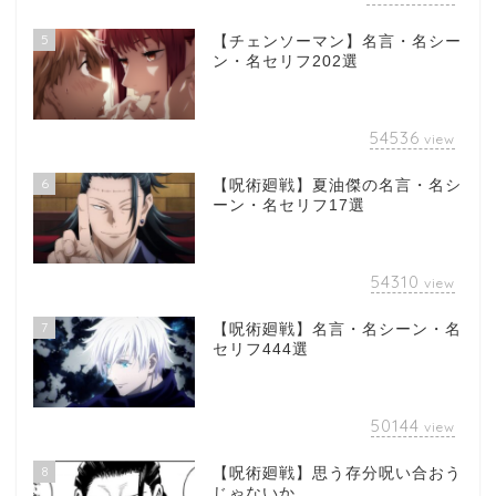
5
【チェンソーマン】名言・名シー
ン・名セリフ202選
54536
view
6
【呪術廻戦】夏油傑の名言・名シ
ーン・名セリフ17選
54310
view
7
【呪術廻戦】名言・名シーン・名
セリフ444選
50144
view
8
【呪術廻戦】思う存分呪い合おう
じゃないか