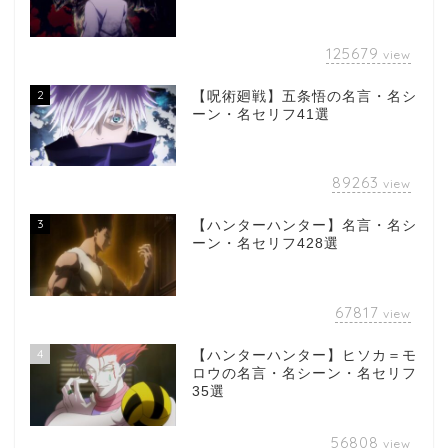
125679
view
2
【呪術廻戦】五条悟の名言・名シ
ーン・名セリフ41選
89263
view
3
【ハンターハンター】名言・名シ
ーン・名セリフ428選
67817
view
4
【ハンターハンター】ヒソカ＝モ
ロウの名言・名シーン・名セリフ
35選
56808
view