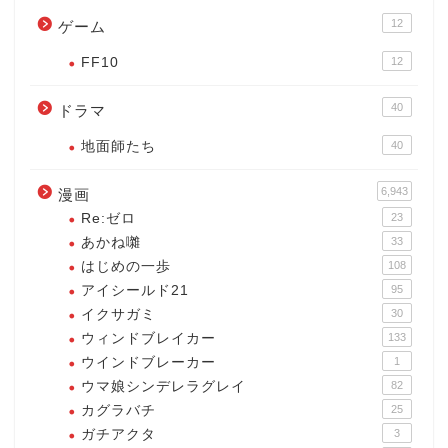
12
ゲーム
FF10
12
40
ドラマ
地面師たち
40
6,943
漫画
Re:ゼロ
23
あかね囃
33
はじめの一歩
108
アイシールド21
95
イクサガミ
30
ウィンドブレイカー
133
ウインドブレーカー
1
ウマ娘シンデレラグレイ
82
カグラバチ
25
ガチアクタ
3