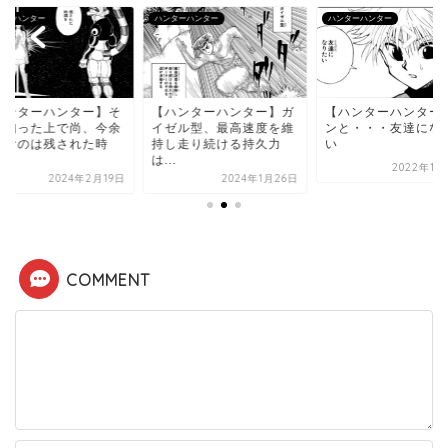
ターハンター
ハンターハンター
ハンターハンター
ハンターハンター】そ
【ハンターハンター】ガ
【ハンターハンター
を知った上で尚、今余
イゼル型、最高速度を維
ンと・・・友達にな
望むのは残された時
持し走り続ける持久力
い
.
は...
2022年11
2024年2月19日
2024年1月26日
COMMENT