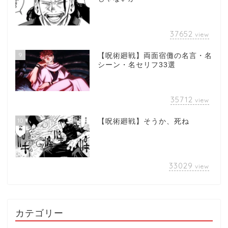
37652
view
9
【呪術廻戦】両面宿儺の名言・名
シーン・名セリフ33選
35712
view
10
【呪術廻戦】そうか、死ね
33029
view
カテゴリー