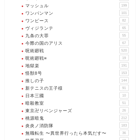
マッシュル
199
ワンパンマン
101
ワンピース
82
ヴィジランテ
65
九条の大罪
55
今際の国のアリス
67
呪術廻戦
520
呪術廻戦≡
19
地獄楽
191
怪獣8号
153
推しの子
144
新テニスの王子様
91
日本三國
10
暗殺教室
51
東京卍リベンジャーズ
26
桃源暗鬼
212
炎炎ノ消防隊
183
無職転生 〜異世界行ったら本気だす〜
36