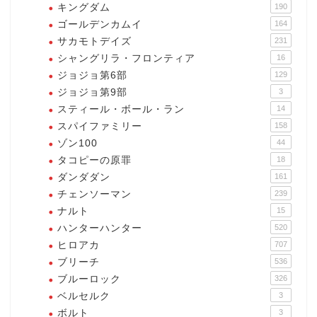
キングダム
190
ゴールデンカムイ
164
サカモトデイズ
231
シャングリラ・フロンティア
16
ジョジョ第6部
129
ジョジョ第9部
3
スティール・ボール・ラン
14
スパイファミリー
158
ゾン100
44
タコピーの原罪
18
ダンダダン
161
チェンソーマン
239
ナルト
15
ハンターハンター
520
ヒロアカ
707
ブリーチ
536
ブルーロック
326
ベルセルク
3
ボルト
3