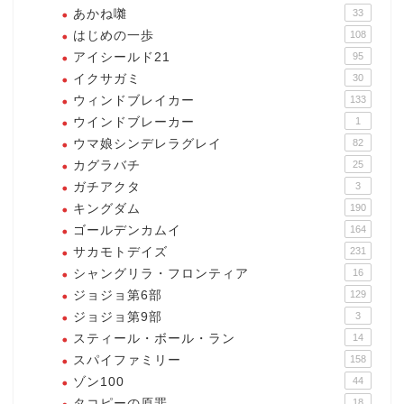
あかね囃
33
はじめの一歩
108
アイシールド21
95
イクサガミ
30
ウィンドブレイカー
133
ウインドブレーカー
1
ウマ娘シンデレラグレイ
82
カグラバチ
25
ガチアクタ
3
キングダム
190
ゴールデンカムイ
164
サカモトデイズ
231
シャングリラ・フロンティア
16
ジョジョ第6部
129
ジョジョ第9部
3
スティール・ボール・ラン
14
スパイファミリー
158
ゾン100
44
タコピーの原罪
18