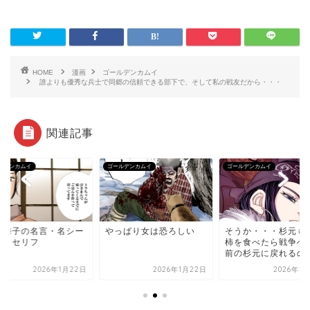
HOME
漫画
ゴールデンカムイ
誰よりも優秀な兵士で同郷の信頼できる部下で、そして私の戦友だから・・・
関連記事
ルデンカムイ
ゴールデンカムイ
ゴールデンカムイ
持梅子の名言・名シー
やっぱり女は恐ろしい
そうか・・・杉元も
・名セリフ
柿を食べたら戦争へ
前の杉元に戻れるの
2026年1月22日
2026年1月22日
2026年1