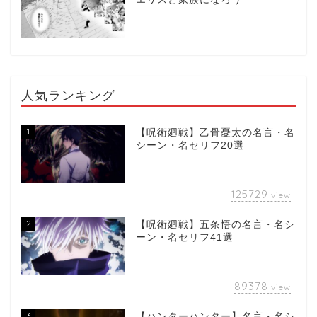
人気ランキング
1
【呪術廻戦】乙骨憂太の名言・名
シーン・名セリフ20選
125729
view
2
【呪術廻戦】五条悟の名言・名シ
ーン・名セリフ41選
89378
view
3
【ハンターハンター】名言・名シ