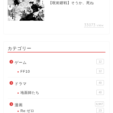
10
【呪術廻戦】そうか、死ね
33073
view
カテゴリー
12
ゲーム
FF10
12
40
ドラマ
地面師たち
40
6,947
漫画
Re:ゼロ
23