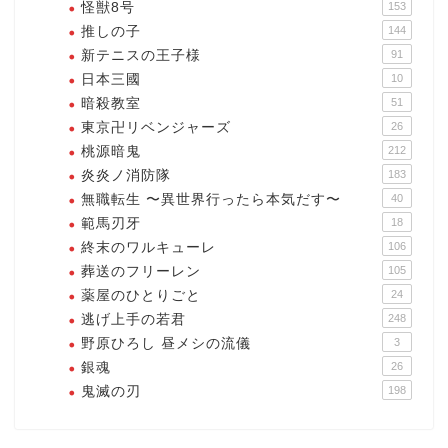
怪獣8号
153
推しの子
144
新テニスの王子様
91
日本三國
10
暗殺教室
51
東京卍リベンジャーズ
26
桃源暗鬼
212
炎炎ノ消防隊
183
無職転生 〜異世界行ったら本気だす〜
40
範馬刃牙
18
終末のワルキューレ
106
葬送のフリーレン
105
薬屋のひとりごと
24
逃げ上手の若君
248
野原ひろし 昼メシの流儀
3
銀魂
26
鬼滅の刃
198