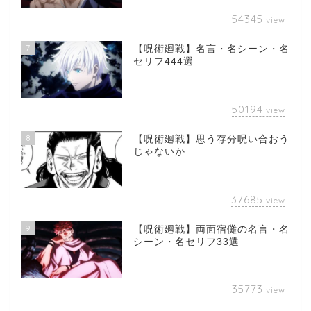
54345
view
7
【呪術廻戦】名言・名シーン・名
セリフ444選
50194
view
8
【呪術廻戦】思う存分呪い合おう
じゃないか
37685
view
9
【呪術廻戦】両面宿儺の名言・名
シーン・名セリフ33選
35773
view