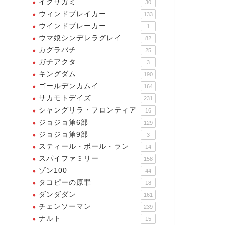
イクサガミ
30
ウィンドブレイカー
133
ウインドブレーカー
1
ウマ娘シンデレラグレイ
82
カグラバチ
25
ガチアクタ
3
キングダム
190
ゴールデンカムイ
164
サカモトデイズ
231
シャングリラ・フロンティア
16
ジョジョ第6部
129
ジョジョ第9部
3
スティール・ボール・ラン
14
スパイファミリー
158
ゾン100
44
タコピーの原罪
18
ダンダダン
161
チェンソーマン
239
ナルト
15