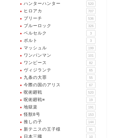
ハンターハンター
520
ロアカ
ヒロアカ
ヒロアカ
707
ブリーチ
536
ブルーロック
326
ベルセルク
3
ボルト
ヒロアカ】全身・・・常時、
3
体許容上限（5%）ー！！
マッシュル
199
ワンパンマン
101
ワンピース
82
【ヒロアカ】体がどんどん冷え
ヴィジランテ
65
2023年12月14日
ていく、そんなことより今はた
九条の大罪
55
だ・・・ただ触れたい、あな
今際の国のアリス
67
た...
呪術廻戦
520
2024年6月22
呪術廻戦≡
19
地獄楽
191
怪獣8号
153
推しの子
144
新テニスの王子様
91
日本三國
10