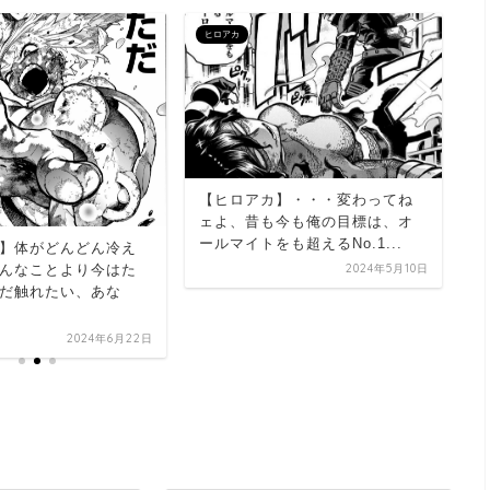
ヒロアカ
ヒ
【
身
【ヒロアカ】・・・変わってね
ェよ、昔も今も俺の目標は、オ
ールマイトをも超えるNo.1...
】体がどんどん冷え
2024年5月10日
んなことより今はた
だ触れたい、あな
2024年6月22日