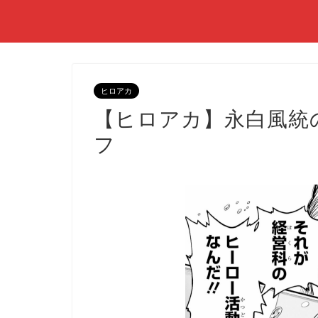
ヒロアカ
【ヒロアカ】永白風統
フ