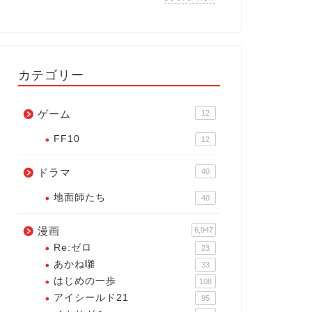
カテゴリー
ゲーム
12
FF10
12
ドラマ
40
地面師たち
40
漫画
6,947
Re:ゼロ
23
あかね囃
33
はじめの一歩
108
アイシールド21
95