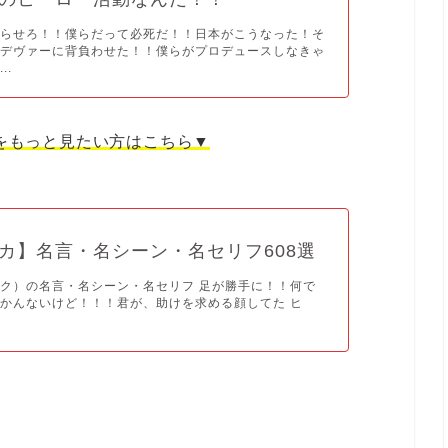
撮らせろ！！僕らだって必死だ！！日本がこうなった！そ
ンデヴァーに背負わせた！！僕らがプロデュースしなきゃ
..
をもっと見たい方はこちら▼
カ】名言・名シーン・名セリフ608選
ク）の名言・名シーン・名セリフ 足が勝手に！！何で
かんないけど！！！君が、助けを求める顔してた ヒ