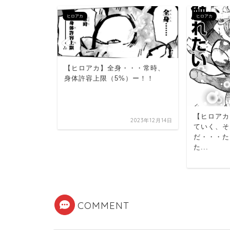
ヒロアカ
ヒロアカ
【ヒロアカ】全身・・・常時、
身体許容上限（5%）ー！！
変わってね
目標は、オ
o.1...
【ヒロアカ
2023年12月14日
2024年5月10日
ていく、そ
だ・・・た
た...
COMMENT