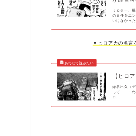
うるせー、
の責任をエ
いけなかった.
▼ヒロアカの名言
【ヒロア
緑谷出久（デ
って・・・わ
ロ...