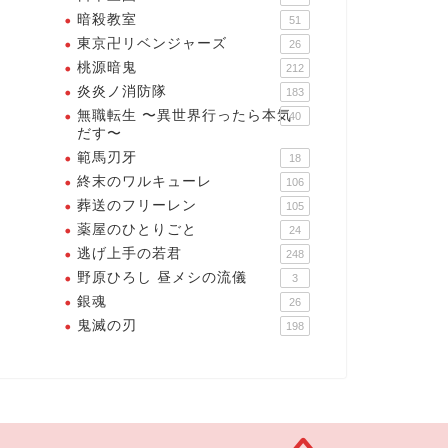
暗殺教室
51
東京卍リベンジャーズ
26
桃源暗鬼
212
炎炎ノ消防隊
183
無職転生 〜異世界行ったら本気
40
だす〜
範馬刃牙
18
終末のワルキューレ
106
葬送のフリーレン
105
薬屋のひとりごと
24
逃げ上手の若君
248
野原ひろし 昼メシの流儀
3
銀魂
26
鬼滅の刃
198