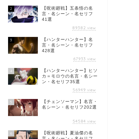
【呪術廻戦】五条悟の名
2
言・名シーン・名セリフ
41選
89382
view
【ハンターハンター】名
3
言・名シーン・名セリフ
428選
67933
view
【ハンターハンター】ヒソ
4
カ＝モロウの名言・名シー
ン・名セリフ35選
56949
view
【チェンソーマン】名言・
5
名シーン・名セリフ202選
54584
view
【呪術廻戦】夏油傑の名
6
言・名シーン・名セリフ