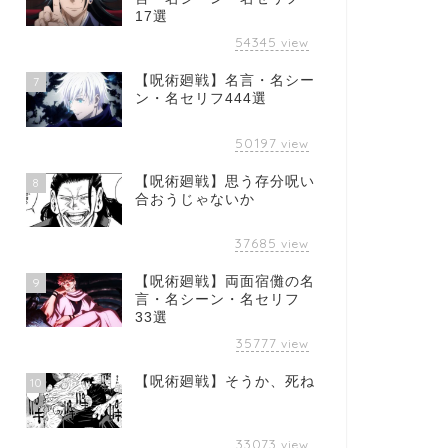
17選
54345
view
【呪術廻戦】名言・名シー
7
ン・名セリフ444選
50197
view
【呪術廻戦】思う存分呪い
8
合おうじゃないか
37685
view
【呪術廻戦】両面宿儺の名
9
言・名シーン・名セリフ
33選
35777
view
【呪術廻戦】そうか、死ね
10
33073
view