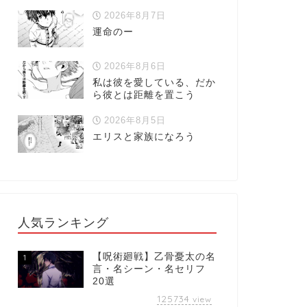
2026年8月7日
運命のー
2026年8月6日
私は彼を愛している、だか
ら彼とは距離を置こう
2026年8月5日
エリスと家族になろう
人気ランキング
【呪術廻戦】乙骨憂太の名
1
言・名シーン・名セリフ
20選
125734
view