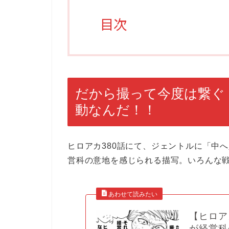
目次
だから撮って今度は繋ぐ
動なんだ！！
ヒロアカ380話にて、ジェントルに「中
営科の意地を感じられる描写。いろんな
【ヒロア
が経営科