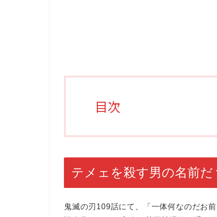
目次
テメェを殺す男の名前だ
鬼滅の刃109話にて、「一体何なのだお