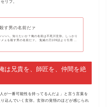
るセリフ。
殺す男の名前だァ
フハハハ。知りたいか？俺の名前は不死川玄弥。しっかり
メェを殺す男の名前だァ。 鬼滅の刃109話より引用 ...
俺は兄貴を、師匠を、仲間を絶
い人が一番可能性を持ってるんだよ」と言う言葉を
取り込んでいく玄弥。玄弥の覚悟のほどが感じられ