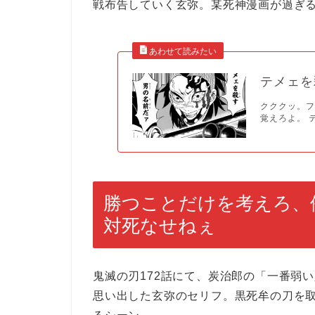
戦布告していく玄弥。某死神漫画が過ぎ
テメェを
クククッ。
覚えろよ。 テ
勝つことだけを考えろ、
対死なせねぇ
鬼滅の刃172話にて、炭治郎の「一番弱
思い出した玄弥のセリフ。黒死牟の刀を