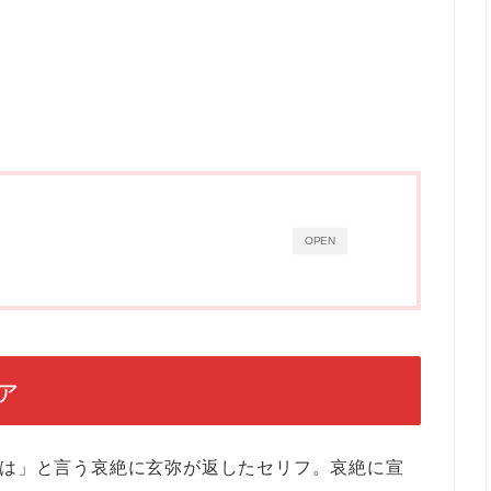
OPEN
ァ
前は」と言う哀絶に玄弥が返したセリフ。哀絶に宣