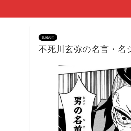
鬼滅の刃
不死川玄弥の名言・名