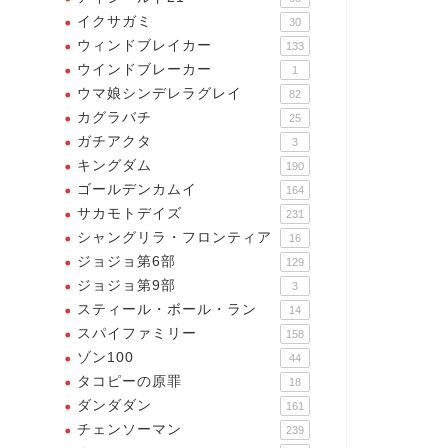
イクサガミ
30
ウィンドブレイカー
133
ウインドブレーカー
1
ウマ娘シンデレラグレイ
82
カグラバチ
25
ガチアクタ
3
キングダム
190
ゴールデンカムイ
164
サカモトデイズ
231
シャングリラ・フロンティア
16
ジョジョ第6部
129
ジョジョ第9部
3
スティール・ボール・ラン
14
スパイファミリー
158
ゾン100
44
タコピーの原罪
18
ダンダダン
161
チェンソーマン
239