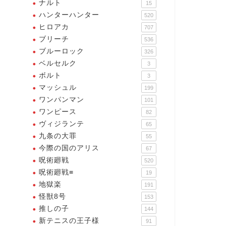
ナルト
15
ハンターハンター
520
ヒロアカ
707
ブリーチ
536
ブルーロック
326
ベルセルク
3
ボルト
3
マッシュル
199
ワンパンマン
101
ワンピース
82
ヴィジランテ
65
九条の大罪
55
今際の国のアリス
67
呪術廻戦
520
呪術廻戦≡
19
地獄楽
191
怪獣8号
153
推しの子
144
新テニスの王子様
91