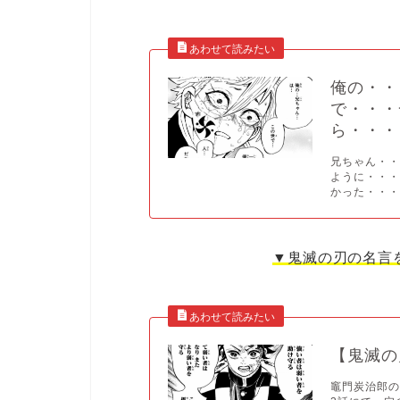
俺の・・
で・・・
ら・・・
兄ちゃん・
ように・・
かった・・・.
▼鬼滅の刃の名言
【鬼滅の
竈門炭治郎の