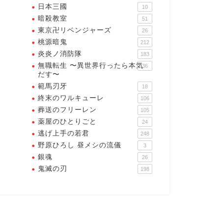
日本三國
10
暗殺教室
51
東京卍リベンジャーズ
26
桃源暗鬼
212
炎炎ノ消防隊
183
無職転生 〜異世界行ったら本気
36
だす〜
範馬刃牙
18
終末のワルキューレ
106
葬送のフリーレン
105
薬屋のひとりごと
24
逃げ上手の若君
248
野原ひろし 昼メシの流儀
3
銀魂
26
鬼滅の刃
198