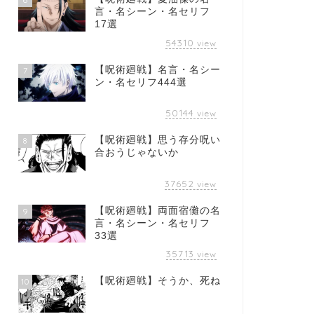
言・名シーン・名セリフ
17選
54310
view
【呪術廻戦】名言・名シー
7
ン・名セリフ444選
50144
view
【呪術廻戦】思う存分呪い
8
合おうじゃないか
37652
view
【呪術廻戦】両面宿儺の名
9
言・名シーン・名セリフ
33選
35713
view
【呪術廻戦】そうか、死ね
10