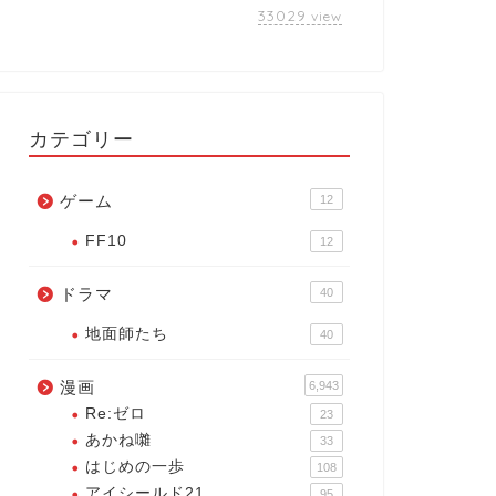
33029
view
カテゴリー
ゲーム
12
FF10
12
ドラマ
40
地面師たち
40
漫画
6,943
Re:ゼロ
23
あかね囃
33
はじめの一歩
108
アイシールド21
95