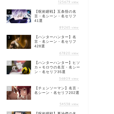
125679
view
【呪術廻戦】五条悟の名
2
言・名シーン・名セリフ
41選
89265
view
【ハンターハンター】名
3
言・名シーン・名セリフ
428選
67820
view
【ハンターハンター】ヒソ
4
カ＝モロウの名言・名シー
ン・名セリフ35選
56809
view
【チェンソーマン】名言・
5
名シーン・名セリフ202選
54538
view
【呪術廻戦】夏油傑の名
6