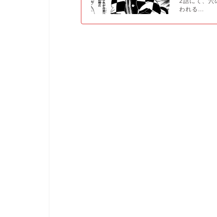
2話にて、穴
われる...