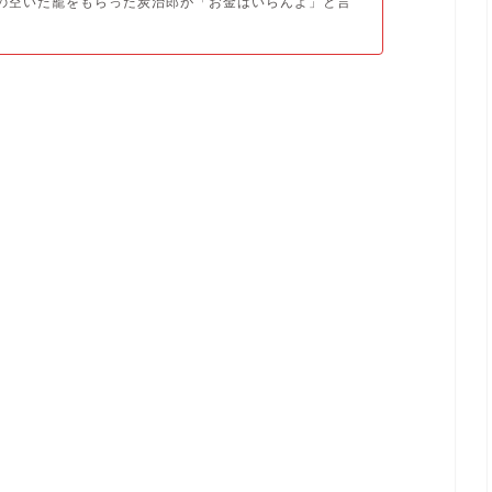
の空いた籠をもらった炭治郎が「お金はいらんよ」と言