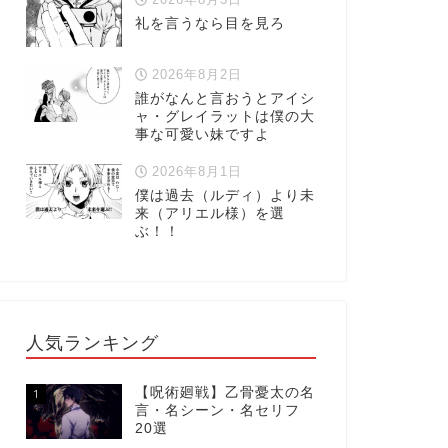
礼を言うなら目を見ろ
2026年8月2日
誰がなんと言おうとアイシ
ャ・グレイラットは僕の大
事な可愛い妹ですよ
2026年8月1日
僕は過去（ルディ）より未
来（アリエル様）を選
ぶ！！
人気ランキング
【呪術廻戦】乙骨憂太の名
1
言・名シーン・名セリフ
20選