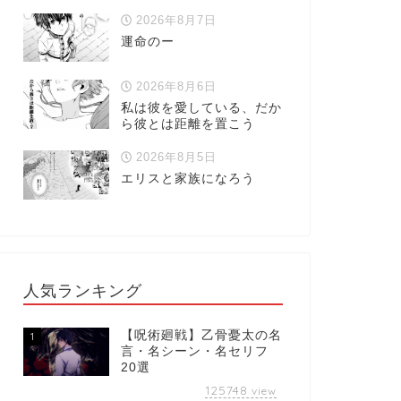
2026年8月7日
運命のー
2026年8月6日
私は彼を愛している、だか
ら彼とは距離を置こう
2026年8月5日
エリスと家族になろう
人気ランキング
【呪術廻戦】乙骨憂太の名
1
言・名シーン・名セリフ
20選
125748
view