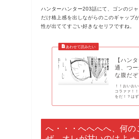
ハンターハンター203話にて、ゴンのジ
だけ格上感を出しながらのこのギャップ
性が出ててすごい好きなセリフですね。
【ハンタ
通、つー
な腹だぞ
！！おいお
コラァァ！
をだ！？はず.
へ・・・へへへへ、何の
ぜ、オレが甘いのはよォ