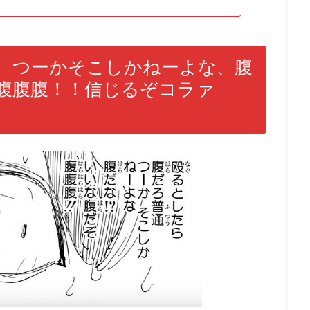
、つーかそこしかねーよな、腹
腹腹腹！！信じるぞコラァ