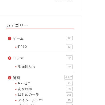
カテゴリー
ゲーム
12
FF10
12
ドラマ
40
地面師たち
40
漫画
6,947
Re:ゼロ
23
あかね囃
33
はじめの一歩
108
アイシールド21
95