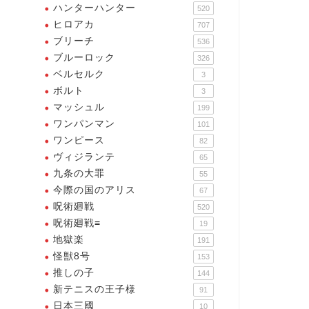
ハンターハンター
520
ヒロアカ
707
ブリーチ
536
ブルーロック
326
ベルセルク
3
ボルト
3
マッシュル
199
ワンパンマン
101
ワンピース
82
ヴィジランテ
65
九条の大罪
55
今際の国のアリス
67
呪術廻戦
520
呪術廻戦≡
19
地獄楽
191
怪獣8号
153
推しの子
144
新テニスの王子様
91
日本三國
10