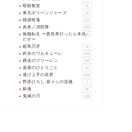
暗殺教室
51
東京卍リベンジャーズ
26
桃源暗鬼
212
炎炎ノ消防隊
183
無職転生 〜異世界行ったら本気
40
だす〜
範馬刃牙
18
終末のワルキューレ
106
葬送のフリーレン
105
薬屋のひとりごと
24
逃げ上手の若君
248
野原ひろし 昼メシの流儀
3
銀魂
26
鬼滅の刃
198