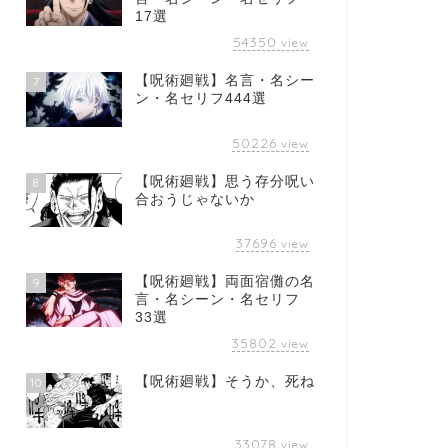
17選
54350
view
【呪術廻戦】名言・名シー
7
ン・名セリフ444選
50226
view
【呪術廻戦】思う存分呪い
8
合おうじゃないか
37696
view
【呪術廻戦】両面宿儺の名
9
言・名シーン・名セリフ
33選
35802
view
【呪術廻戦】そうか、死ね
10
33078
view