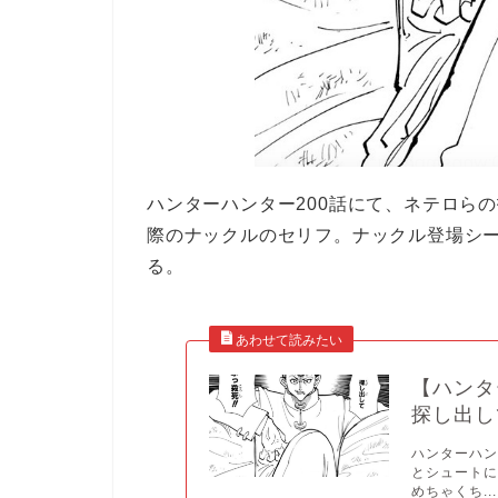
ハンターハンター200話にて、ネテロら
際のナックルのセリフ。ナックル登場シ
る。
【ハンタ
探し出し
ハンターハン
とシュート
めちゃくち...