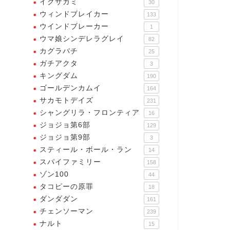
イクサガミ
30
ウィンドブレイカー
133
ウインドブレーカー
1
ウマ娘シンデレラグレイ
82
カグラバチ
25
ガチアクタ
3
キングダム
190
ゴールデンカムイ
164
サカモトデイズ
231
シャングリラ・フロンティア
16
ジョジョ第6部
129
ジョジョ第9部
3
スティール・ボール・ラン
14
スパイファミリー
158
ゾン100
44
タコピーの原罪
18
ダンダダン
161
チェンソーマン
239
ナルト
15