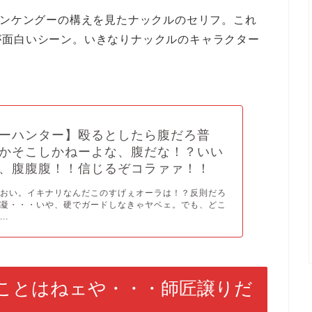
ャンケングーの構えを見たナックルのセリフ。これ
が面白いシーン。いきなりナックルのキャラクター
ーハンター】殴るとしたら腹だろ普
かそこしかねーよな、腹だな！？いい
、腹腹腹！！信じるぞコラァァ！！
いおい。イキナリなんだこのすげぇオーラは！？反則だろ
！凝・・・いや、硬でガードしなきゃヤベェ。でも、どこ
..
ことはねェや・・・師匠譲りだ