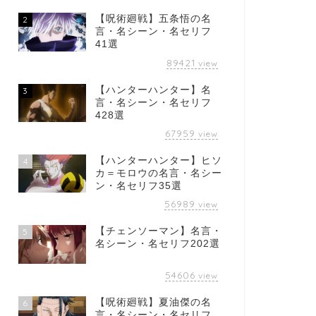
【呪術廻戦】五条悟の名
2
言・名シーン・名セリフ
41選
89421
view
【ハンターハンター】名
3
言・名シーン・名セリフ
428選
67959
view
【ハンターハンター】ヒソ
4
カ＝モロウの名言・名シー
ン・名セリフ35選
56989
view
【チェンソーマン】名言・
5
名シーン・名セリフ202選
54606
view
【呪術廻戦】夏油傑の名
6
言・名シーン・名セリフ