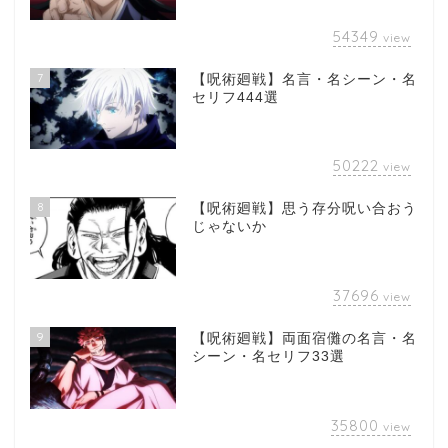
54349
view
7
【呪術廻戦】名言・名シーン・名
セリフ444選
50222
view
8
【呪術廻戦】思う存分呪い合おう
じゃないか
37696
view
9
【呪術廻戦】両面宿儺の名言・名
シーン・名セリフ33選
35800
view