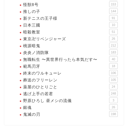
怪獣8号
153
推しの子
144
新テニスの王子様
91
日本三國
10
暗殺教室
51
東京卍リベンジャーズ
26
桃源暗鬼
212
炎炎ノ消防隊
183
無職転生 〜異世界行ったら本気だす〜
40
範馬刃牙
18
終末のワルキューレ
106
葬送のフリーレン
105
薬屋のひとりごと
24
逃げ上手の若君
248
野原ひろし 昼メシの流儀
3
銀魂
26
鬼滅の刃
198