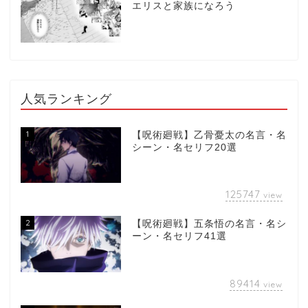
エリスと家族になろう
人気ランキング
1
【呪術廻戦】乙骨憂太の名言・名
シーン・名セリフ20選
125747
view
2
【呪術廻戦】五条悟の名言・名シ
ーン・名セリフ41選
89414
view