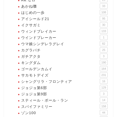
Re:ゼロ
あかね囃
33
はじめの一歩
108
アイシールド21
95
イクサガミ
30
ウィンドブレイカー
133
ウインドブレーカー
1
ウマ娘シンデレラグレイ
82
カグラバチ
25
ガチアクタ
3
キングダム
190
ゴールデンカムイ
164
サカモトデイズ
231
シャングリラ・フロンティア
16
ジョジョ第6部
129
ジョジョ第9部
3
スティール・ボール・ラン
14
スパイファミリー
158
ゾン100
44