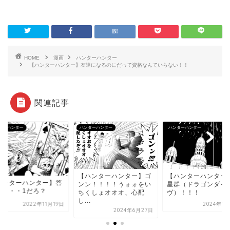
HOME
漫画
ハンターハンター
【ハンターハンター】友達になるのにだって資格なんていらない！！
関連記事
ターハンター
ハンターハンター
ハンターハンター
【ハンターハンター】ゴ
【ハンターハンター
ハンターハンター】答
ンン！！！！うォォをい
星群（ドラゴンダイ
は・・・1だろ？
ちくしょオオオ、心配
ヴ）！！！
し...
2022年11月19日
2024年1
2024年6月27日