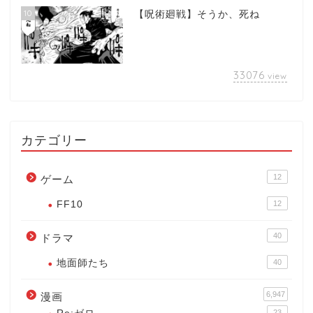
10
【呪術廻戦】そうか、死ね
33076
view
カテゴリー
12
ゲーム
FF10
12
40
ドラマ
地面師たち
40
6,947
漫画
23