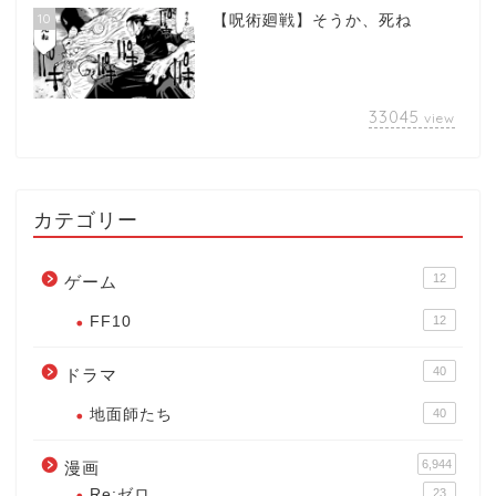
10
【呪術廻戦】そうか、死ね
33045
view
カテゴリー
12
ゲーム
FF10
12
40
ドラマ
地面師たち
40
6,944
漫画
Re:ゼロ
23