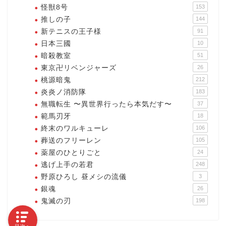
怪獣8号
153
推しの子
144
新テニスの王子様
91
日本三國
10
暗殺教室
51
東京卍リベンジャーズ
26
桃源暗鬼
212
炎炎ノ消防隊
183
無職転生 〜異世界行ったら本気だす〜
37
範馬刃牙
18
終末のワルキューレ
106
葬送のフリーレン
105
薬屋のひとりごと
24
逃げ上手の若君
248
野原ひろし 昼メシの流儀
3
銀魂
26
鬼滅の刃
198