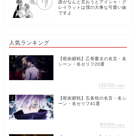
誰がなんと言おうとアイシャ・グ
レイラットは僕の大事な可愛い妹
ですよ
人気ランキング
1
【呪術廻戦】乙骨憂太の名言・名
シーン・名セリフ20選
125700
view
2
【呪術廻戦】五条悟の名言・名シ
ーン・名セリフ41選
89300
view