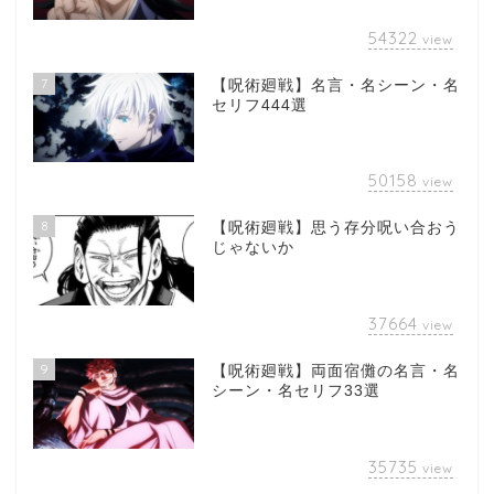
54322
view
7
【呪術廻戦】名言・名シーン・名
セリフ444選
50158
view
8
【呪術廻戦】思う存分呪い合おう
じゃないか
37664
view
9
【呪術廻戦】両面宿儺の名言・名
シーン・名セリフ33選
35735
view