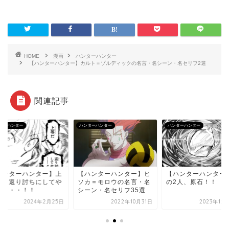
HOME
漫画
ハンターハンター
【ハンターハンター】カルト＝ゾルディックの名言・名シーン・名セリフ2選
関連記事
ターハンター
ハンターハンター
ハンターハンター
ハンターハンター】上
【ハンターハンター】ヒ
【ハンターハンター
だ、返り討ちにしてや
ソカ＝モロウの名言・名
の2人、原石！！
よ・・・！！
シーン・名セリフ35選
2024年2月25日
2022年10月31日
2023年12