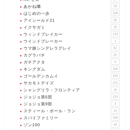
あかね囃
33
はじめの一歩
108
アイシールド21
95
イクサガミ
30
ウィンドブレイカー
133
ウインドブレーカー
1
ウマ娘シンデレラグレイ
82
カグラバチ
25
ガチアクタ
3
キングダム
190
ゴールデンカムイ
164
サカモトデイズ
231
シャングリラ・フロンティア
16
ジョジョ第6部
129
ジョジョ第9部
3
スティール・ボール・ラン
14
スパイファミリー
158
ゾン100
44