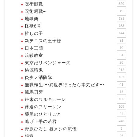
呪術廻戦
520
呪術廻戦≡
19
地獄楽
191
怪獣8号
153
推しの子
144
新テニスの王子様
91
日本三國
10
暗殺教室
51
東京卍リベンジャーズ
26
桃源暗鬼
212
炎炎ノ消防隊
183
無職転生 〜異世界行ったら本気だす〜
41
範馬刃牙
18
終末のワルキューレ
106
葬送のフリーレン
105
薬屋のひとりごと
24
逃げ上手の若君
248
野原ひろし 昼メシの流儀
3
銀魂
26