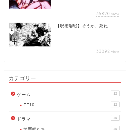
35820
view
10
【呪術廻戦】そうか、死ね
33092
view
カテゴリー
12
ゲーム
FF10
12
40
ドラマ
地面師たち
40