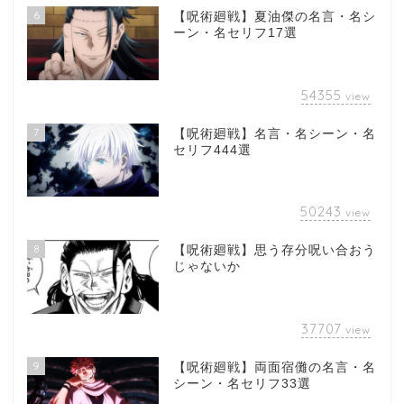
6
【呪術廻戦】夏油傑の名言・名シ
ーン・名セリフ17選
54355
view
7
【呪術廻戦】名言・名シーン・名
セリフ444選
50243
view
8
【呪術廻戦】思う存分呪い合おう
じゃないか
37707
view
9
【呪術廻戦】両面宿儺の名言・名
シーン・名セリフ33選