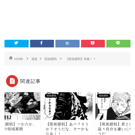
HOME
漫画
呪術廻戦
【呪術廻戦】特級！？
関連記事
廻戦
呪術廻戦
呪術廻戦
呪術廻戦】一か八か、
【呪術廻戦】あー？そう
【呪術廻戦】君とい
.2秒の領域展開
か？そうだな、そーかも
益々自分を嫌いにな
なあ！！
うだ