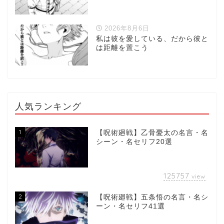
2026年8月6日
私は彼を愛している、だから彼と
は距離を置こう
人気ランキング
1
【呪術廻戦】乙骨憂太の名言・名
シーン・名セリフ20選
125757
view
2
【呪術廻戦】五条悟の名言・名シ
ーン・名セリフ41選