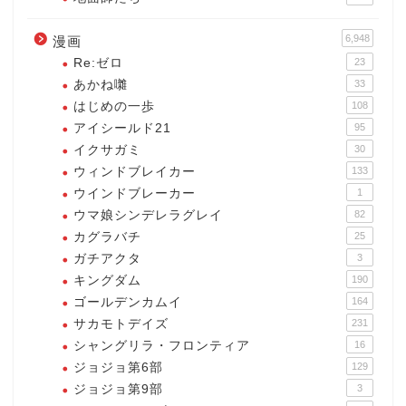
6,948
漫画
Re:ゼロ
23
あかね囃
33
はじめの一歩
108
アイシールド21
95
イクサガミ
30
ウィンドブレイカー
133
ウインドブレーカー
1
ウマ娘シンデレラグレイ
82
カグラバチ
25
ガチアクタ
3
キングダム
190
ゴールデンカムイ
164
サカモトデイズ
231
シャングリラ・フロンティア
16
ジョジョ第6部
129
ジョジョ第9部
3