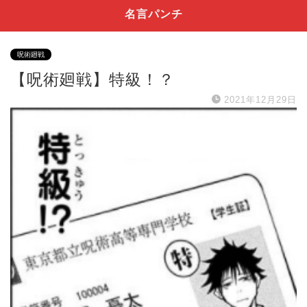
名言パンチ
呪術廻戦
【呪術廻戦】特級！？
2021年12月29日