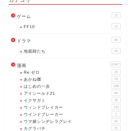
12
ゲーム
FF10
12
40
ドラマ
地面師たち
40
6,947
漫画
Re:ゼロ
23
あかね囃
33
はじめの一歩
108
アイシールド21
95
イクサガミ
30
ウィンドブレイカー
133
ウインドブレーカー
1
ウマ娘シンデレラグレイ
82
カグラバチ
25