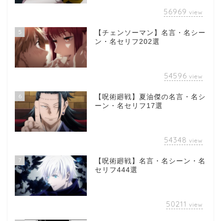
56969
view
5
【チェンソーマン】名言・名シー
ン・名セリフ202選
54596
view
6
【呪術廻戦】夏油傑の名言・名シ
ーン・名セリフ17選
54348
view
7
【呪術廻戦】名言・名シーン・名
セリフ444選
50211
view