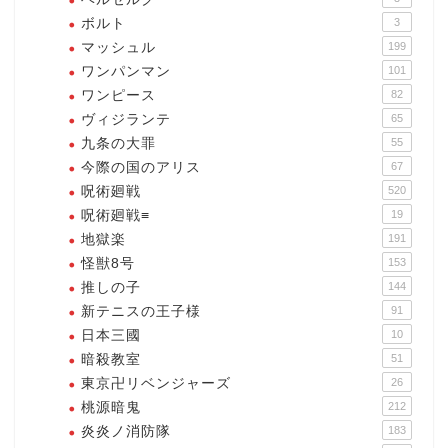
ボルト
3
マッシュル
199
ワンパンマン
101
ワンピース
82
ヴィジランテ
65
九条の大罪
55
今際の国のアリス
67
呪術廻戦
520
呪術廻戦≡
19
地獄楽
191
怪獣8号
153
推しの子
144
新テニスの王子様
91
日本三國
10
暗殺教室
51
東京卍リベンジャーズ
26
桃源暗鬼
212
炎炎ノ消防隊
183