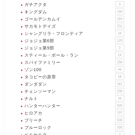
ガチアクタ
3
キングダム
190
ゴールデンカムイ
164
サカモトデイズ
231
シャングリラ・フロンティア
16
ジョジョ第6部
129
ジョジョ第9部
3
スティール・ボール・ラン
14
スパイファミリー
158
ゾン100
44
タコピーの原罪
18
ダンダダン
161
チェンソーマン
239
ナルト
15
ハンターハンター
520
ヒロアカ
707
ブリーチ
536
ブルーロック
326
ベルセルク
3