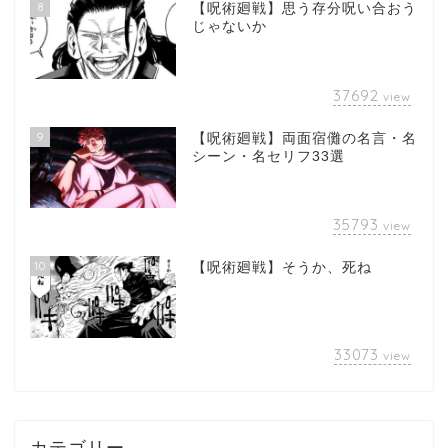
8
【呪術廻戦】思う存分呪い合おう
じゃないか
37692
view
9
【呪術廻戦】両面宿儺の名言・名
シーン・名セリフ33選
35793
view
10
【呪術廻戦】そうか、死ね
33073
view
カテゴリー