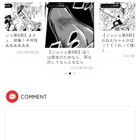
ジョ第6部
ジョジョ第6部
ジョジョ第6部
ジョジョ第6部】まさ
【ジョジョ第6部】
！じょ、徐倫！今何投
おねえちゃんがぼく
たあああああああ
っててくれって授け
く...
【ジョジョ第6部】ぼく
2022年9月6日
2022年9月
は彼女のためなら、罪を
許してもらえるなら
2022年5月3日
COMMENT