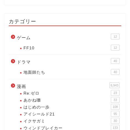
カテゴリー
12
ゲーム
FF10
12
40
ドラマ
地面師たち
40
6,943
漫画
Re:ゼロ
23
あかね囃
33
はじめの一歩
108
アイシールド21
95
イクサガミ
30
ウィンドブレイカー
133