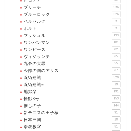
ヒロアカ
707
ブリーチ
536
ブルーロック
326
ベルセルク
3
ボルト
3
マッシュル
199
ワンパンマン
101
ワンピース
82
ヴィジランテ
65
九条の大罪
55
今際の国のアリス
67
呪術廻戦
520
呪術廻戦≡
19
地獄楽
191
怪獣8号
153
推しの子
144
新テニスの王子様
91
日本三國
10
暗殺教室
51