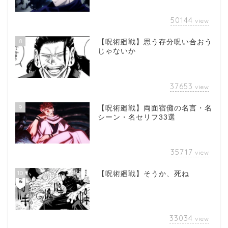
50144
view
8
【呪術廻戦】思う存分呪い合おう
じゃないか
37653
view
9
【呪術廻戦】両面宿儺の名言・名
シーン・名セリフ33選
35717
view
10
【呪術廻戦】そうか、死ね
33034
view