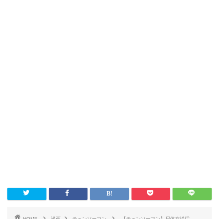
HOME
漫画
チェンソーマン
【チェンソーマン】尸体在说话