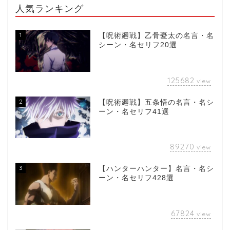
人気ランキング
1
【呪術廻戦】乙骨憂太の名言・名
シーン・名セリフ20選
125682
view
2
【呪術廻戦】五条悟の名言・名シ
ーン・名セリフ41選
89270
view
3
【ハンターハンター】名言・名シ
ーン・名セリフ428選
67824
view