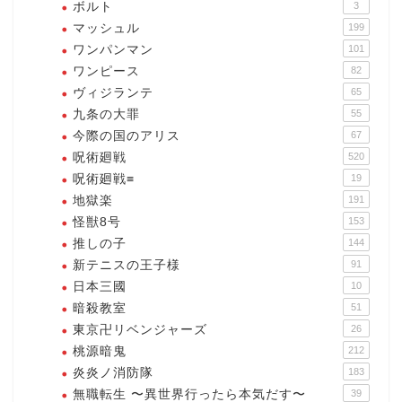
ボルト
3
マッシュル
199
ワンパンマン
101
ワンピース
82
ヴィジランテ
65
九条の大罪
55
今際の国のアリス
67
呪術廻戦
520
呪術廻戦≡
19
地獄楽
191
怪獣8号
153
推しの子
144
新テニスの王子様
91
日本三國
10
暗殺教室
51
東京卍リベンジャーズ
26
桃源暗鬼
212
炎炎ノ消防隊
183
無職転生 〜異世界行ったら本気だす〜
39