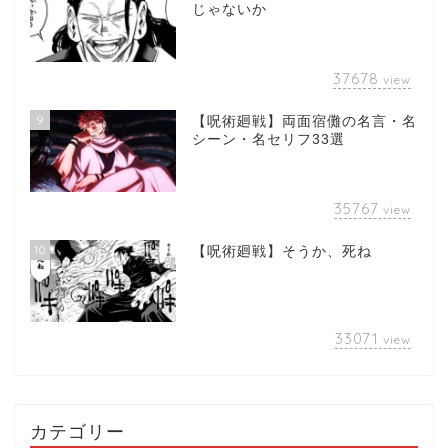
じゃないか
37678
view
9
【呪術廻戦】両面宿儺の名言・名
シーン・名セリフ33選
35767
view
10
【呪術廻戦】そうか、死ね
33071
view
カテゴリー