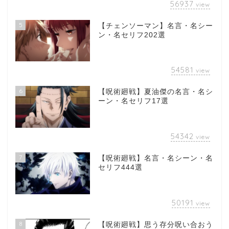
56937
view
5
【チェンソーマン】名言・名シー
ン・名セリフ202選
54581
view
6
【呪術廻戦】夏油傑の名言・名シ
ーン・名セリフ17選
54342
view
7
【呪術廻戦】名言・名シーン・名
セリフ444選
50191
view
8
【呪術廻戦】思う存分呪い合おう