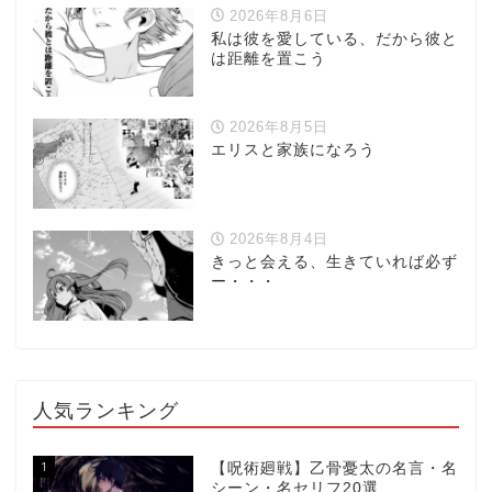
2026年8月6日
私は彼を愛している、だから彼と
は距離を置こう
2026年8月5日
エリスと家族になろう
2026年8月4日
きっと会える、生きていれば必ず
ー・・・
人気ランキング
1
【呪術廻戦】乙骨憂太の名言・名
シーン・名セリフ20選