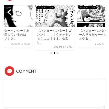
ターハンター
ハンターハンター
ハンターハンター
ハンターハンター】あ
【ハンターハンター】ゴ
【ハンターハンター
しが探しているのは
ンン！！！！うォォをい
ーんそうだなー♦︎ち
闇のソナタ」
ちくしょオオオ、心配
とやる...
し...
2022年12月2日
2022年11
2024年6月27日
COMMENT