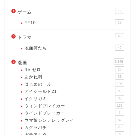
12
ゲーム
FF10
12
40
ドラマ
地面師たち
40
6,946
漫画
Re:ゼロ
23
あかね囃
33
はじめの一歩
108
アイシールド21
95
イクサガミ
30
ウィンドブレイカー
133
ウインドブレーカー
1
ウマ娘シンデレラグレイ
82
カグラバチ
25
ガチアクタ
3