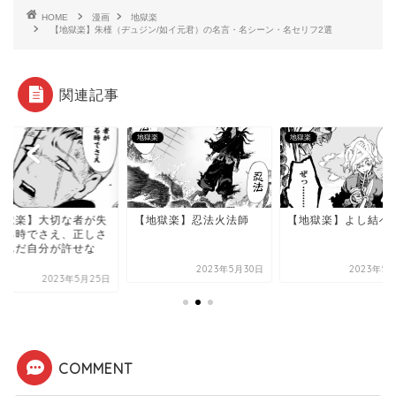
HOME
漫画
地獄楽
【地獄楽】朱槿（ヂュジン/如イ元君）の名言・名シーン・名セリフ2選
関連記事
楽
地獄楽
地獄楽
地獄楽】大切な者が失
【地獄楽】忍法火法師
【地獄楽】よし結べ
れる時でさえ、正しさ
選んだ自分が許せな
.
2023年5月30日
2023年5
2023年5月25日
COMMENT