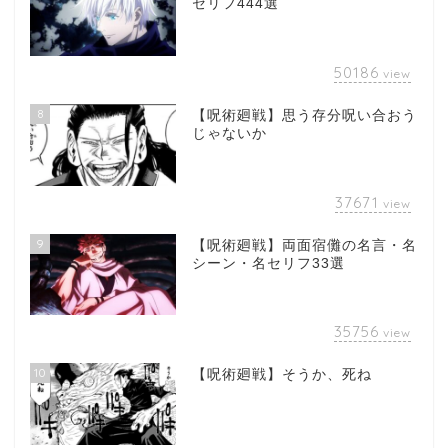
セリフ444選
50186
view
8
【呪術廻戦】思う存分呪い合おう
じゃないか
37671
view
9
【呪術廻戦】両面宿儺の名言・名
シーン・名セリフ33選
35756
view
10
【呪術廻戦】そうか、死ね