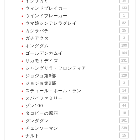
イクサガミ
30
ウィンドブレイカー
133
ウインドブレーカー
1
ウマ娘シンデレラグレイ
82
カグラバチ
25
ガチアクタ
3
キングダム
190
ゴールデンカムイ
164
サカモトデイズ
231
シャングリラ・フロンティア
16
ジョジョ第6部
129
ジョジョ第9部
3
スティール・ボール・ラン
14
スパイファミリー
158
ゾン100
44
タコピーの原罪
18
ダンダダン
161
チェンソーマン
239
ナルト
15