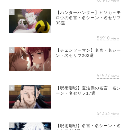
67913
view
4
【ハンターハンター】ヒソカ＝モ
ロウの名言・名シーン・名セリフ
35選
56910
view
5
【チェンソーマン】名言・名シー
ン・名セリフ202選
54577
view
6
【呪術廻戦】夏油傑の名言・名シ
ーン・名セリフ17選
54333
view
7
【呪術廻戦】名言・名シーン・名