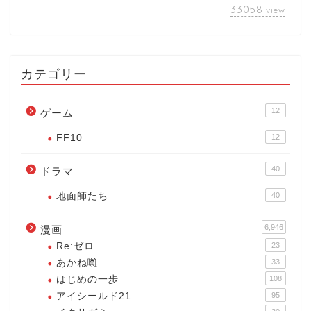
33058
view
カテゴリー
12
ゲーム
FF10
12
40
ドラマ
地面師たち
40
6,946
漫画
Re:ゼロ
23
あかね囃
33
はじめの一歩
108
アイシールド21
95