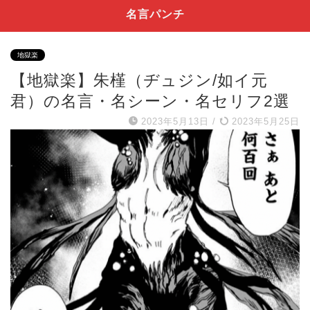
名言パンチ
地獄楽
【地獄楽】朱槿（ヂュジン/如イ元
君）の名言・名シーン・名セリフ2選
2023年5月13日
/
2023年5月25日