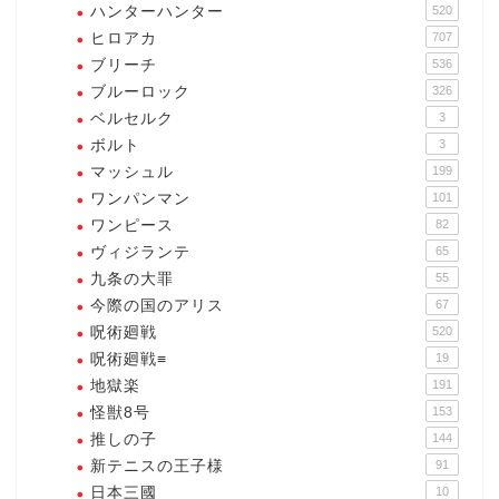
ハンターハンター
520
ヒロアカ
707
ブリーチ
536
ブルーロック
326
ベルセルク
3
ボルト
3
マッシュル
199
ワンパンマン
101
ワンピース
82
ヴィジランテ
65
九条の大罪
55
今際の国のアリス
67
呪術廻戦
520
呪術廻戦≡
19
地獄楽
191
怪獣8号
153
推しの子
144
新テニスの王子様
91
日本三國
10