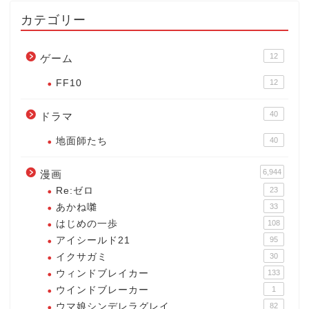
カテゴリー
12
ゲーム
FF10
12
40
ドラマ
地面師たち
40
6,944
漫画
Re:ゼロ
23
あかね囃
33
はじめの一歩
108
アイシールド21
95
イクサガミ
30
ウィンドブレイカー
133
ウインドブレーカー
1
ウマ娘シンデレラグレイ
82