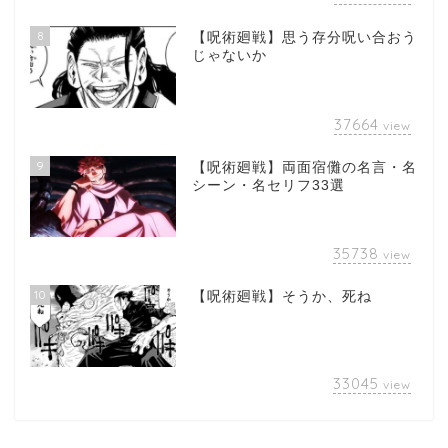
8
【呪術廻戦】思う存分呪い合おう
じゃないか
37664
view
9
【呪術廻戦】両面宿儺の名言・名
シーン・名セリフ33選
35738
view
10
【呪術廻戦】そうか、死ね
33045
view