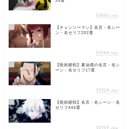
35選
56862
view
5
【チェンソーマン】名言・名シー
ン・名セリフ202選
54564
view
6
【呪術廻戦】夏油傑の名言・名シ
ーン・名セリフ17選
54324
view
7
【呪術廻戦】名言・名シーン・名
セリフ444選
50159
view