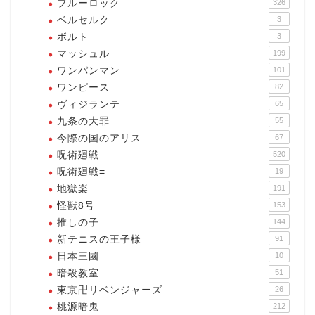
ブルーロック
326
ベルセルク
3
ボルト
3
マッシュル
199
ワンパンマン
101
ワンピース
82
ヴィジランテ
65
九条の大罪
55
今際の国のアリス
67
呪術廻戦
520
呪術廻戦≡
19
地獄楽
191
怪獣8号
153
推しの子
144
新テニスの王子様
91
日本三國
10
暗殺教室
51
東京卍リベンジャーズ
26
桃源暗鬼
212