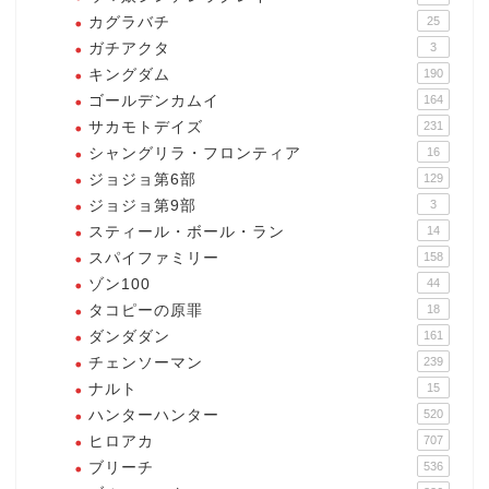
カグラバチ
25
ガチアクタ
3
キングダム
190
ゴールデンカムイ
164
サカモトデイズ
231
シャングリラ・フロンティア
16
ジョジョ第6部
129
ジョジョ第9部
3
スティール・ボール・ラン
14
スパイファミリー
158
ゾン100
44
タコピーの原罪
18
ダンダダン
161
チェンソーマン
239
ナルト
15
ハンターハンター
520
ヒロアカ
707
ブリーチ
536