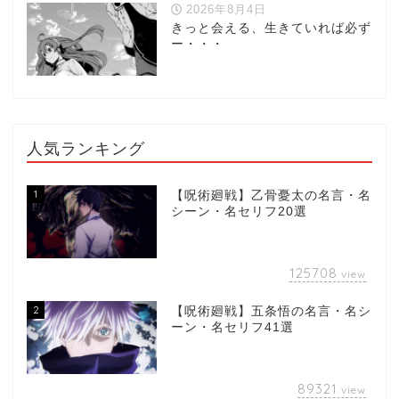
2026年8月4日
きっと会える、生きていれば必ず
ー・・・
人気ランキング
1
【呪術廻戦】乙骨憂太の名言・名
シーン・名セリフ20選
125708
view
2
【呪術廻戦】五条悟の名言・名シ
ーン・名セリフ41選
89321
view