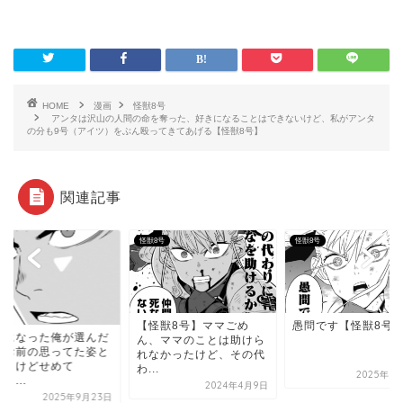
HOME
漫画
怪獣8号
アンタは沢山の人間の命を奪った、好きになることはできないけど、私がアンタ
の分も9号（アイツ）をぶん殴ってきてあげる【怪獣8号】
関連記事
8号
怪獣8号
怪獣8号
【怪獣8号】ママごめ
愚問です【怪獣8号
人になった俺が選んだ
ん、ママのことは助けら
はお前の思ってた姿と
れなかったけど、その代
違うけどせめて
わ...
2025年3
・...
2024年4月9日
2025年9月23日