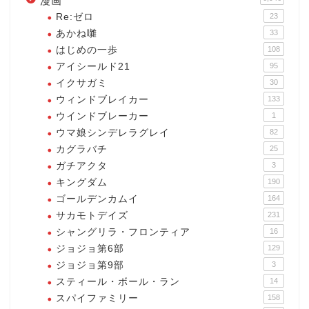
漫画
Re:ゼロ
23
あかね囃
33
はじめの一歩
108
アイシールド21
95
イクサガミ
30
ウィンドブレイカー
133
ウインドブレーカー
1
ウマ娘シンデレラグレイ
82
カグラバチ
25
ガチアクタ
3
キングダム
190
ゴールデンカムイ
164
サカモトデイズ
231
シャングリラ・フロンティア
16
ジョジョ第6部
129
ジョジョ第9部
3
スティール・ボール・ラン
14
スパイファミリー
158