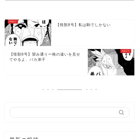
【怪獣8号】私は駒でしかない
【怪獣8号】望み通りー格の違いを見せ
てやるよ、バカ弟子