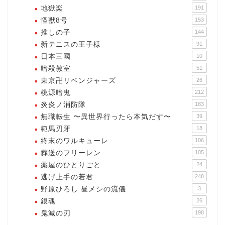
地獄楽
191
怪獣8号
153
推しの子
144
新テニスの王子様
91
日本三國
10
暗殺教室
51
東京卍リベンジャーズ
26
桃源暗鬼
212
炎炎ノ消防隊
183
無職転生 〜異世界行ったら本気だす〜
39
範馬刃牙
18
終末のワルキューレ
106
葬送のフリーレン
105
薬屋のひとりごと
24
逃げ上手の若君
248
野原ひろし 昼メシの流儀
3
銀魂
26
鬼滅の刃
198