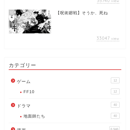
35740
view
10
【呪術廻戦】そうか、死ね
33047
view
カテゴリー
12
ゲーム
FF10
12
40
ドラマ
地面師たち
40
6,946