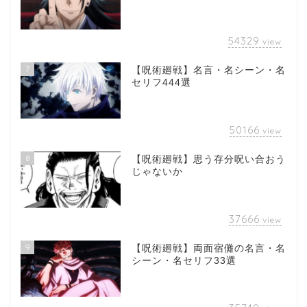
54329
view
7
【呪術廻戦】名言・名シーン・名
セリフ444選
50166
view
8
【呪術廻戦】思う存分呪い合おう
じゃないか
37666
view
9
【呪術廻戦】両面宿儺の名言・名
シーン・名セリフ33選