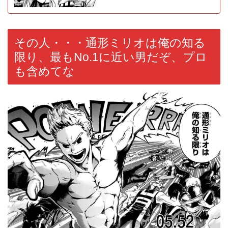
その人・・・通形ミリオは俺の知る
限り、最もNo.1に近い男だぞ、プロ
も含めてな