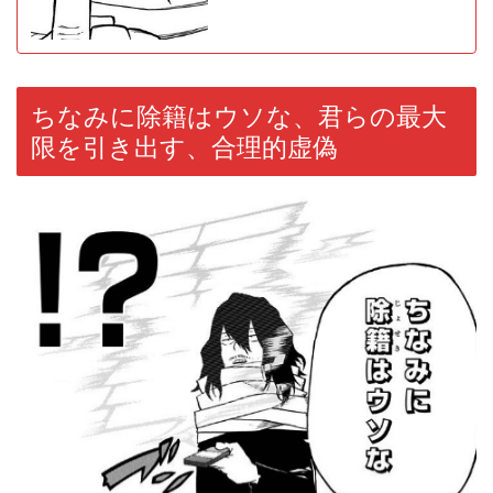
ちなみに除籍はウソな、君らの最大
限を引き出す、合理的虚偽