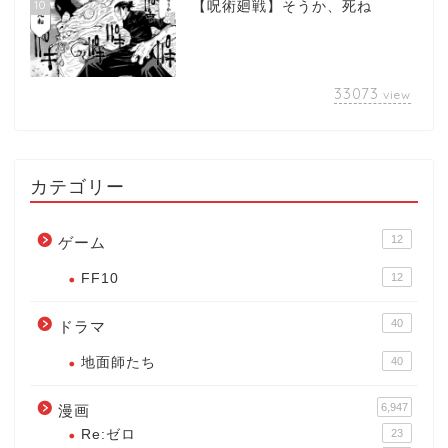
10
【呪術廻戦】そうか、死ね
33073
view
カテゴリー
12
ゲーム
FF10
12
40
ドラマ
地面師たち
40
6,947
漫画
Re:ゼロ
23