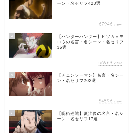
ーン・名セリフ428選
67946
view
4
【ハンターハンター】ヒソカ＝モ
ロウの名言・名シーン・名セリフ
35選
56969
view
5
【チェンソーマン】名言・名シー
ン・名セリフ202選
54596
view
6
【呪術廻戦】夏油傑の名言・名シ
ーン・名セリフ17選