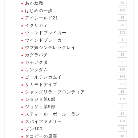
あかね囃
33
はじめの一歩
108
アイシールド21
95
イクサガミ
30
ウィンドブレイカー
133
ウインドブレーカー
1
ウマ娘シンデレラグレイ
82
カグラバチ
25
ガチアクタ
3
キングダム
190
ゴールデンカムイ
164
サカモトデイズ
231
シャングリラ・フロンティア
16
ジョジョ第6部
129
ジョジョ第9部
3
スティール・ボール・ラン
14
スパイファミリー
158
ゾン100
44
タコピーの原罪
18