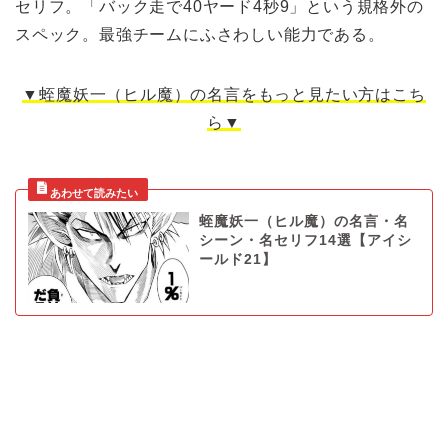
セリフ。「バック走で40ヤード4秒9」という規格外の
スペック。最強チームにふさわしい能力である。
▼蛭魔妖一（ヒル魔）の名言をもっと見たい方はこち
ら▼
蛭魔妖一（ヒル魔）の名言・名
シーン・名セリフ14選【アイシ
ールド21】