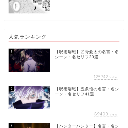
人気ランキング
1
【呪術廻戦】乙骨憂太の名言・名
シーン・名セリフ20選
125742
view
2
【呪術廻戦】五条悟の名言・名シ
ーン・名セリフ41選
89400
view
3
【ハンターハンター】名言・名シ