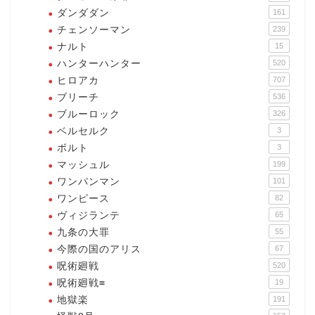
ダンダダン
161
チェンソーマン
239
ナルト
15
ハンターハンター
520
ヒロアカ
707
ブリーチ
536
ブルーロック
326
ベルセルク
3
ボルト
3
マッシュル
199
ワンパンマン
101
ワンピース
82
ヴィジランテ
65
九条の大罪
55
今際の国のアリス
67
呪術廻戦
520
呪術廻戦≡
19
地獄楽
191