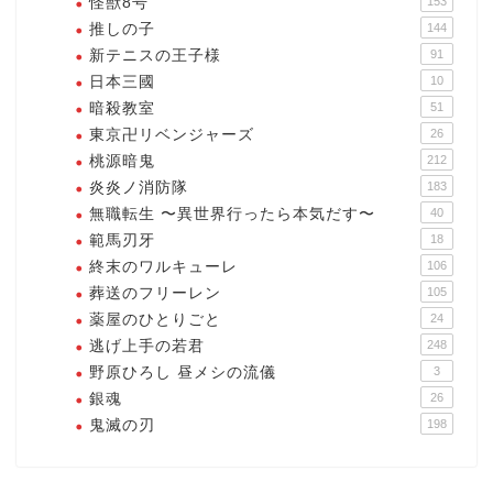
怪獣8号
153
推しの子
144
新テニスの王子様
91
日本三國
10
暗殺教室
51
東京卍リベンジャーズ
26
桃源暗鬼
212
炎炎ノ消防隊
183
無職転生 〜異世界行ったら本気だす〜
40
範馬刃牙
18
終末のワルキューレ
106
葬送のフリーレン
105
薬屋のひとりごと
24
逃げ上手の若君
248
野原ひろし 昼メシの流儀
3
銀魂
26
鬼滅の刃
198