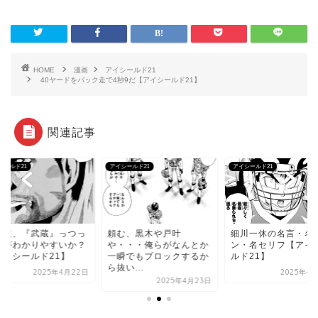
HOME
漫画
アイシールド21
40ヤードをバック走で4秒9だ【アイシールド21】
関連記事
シールド21
アイシールド21
アイシールド21
蔵厳、『武蔵』っつっ
頼む、黒木や戸叶
細川一休の名言・名
方がわかりやすいか？
や・・・俺らがなんとか
ン・名セリフ【アイ
アイシールド21】
一瞬でもブロックするか
ルド21】
ら抜い...
2025年4月22日
2025年4
2025年4月23日