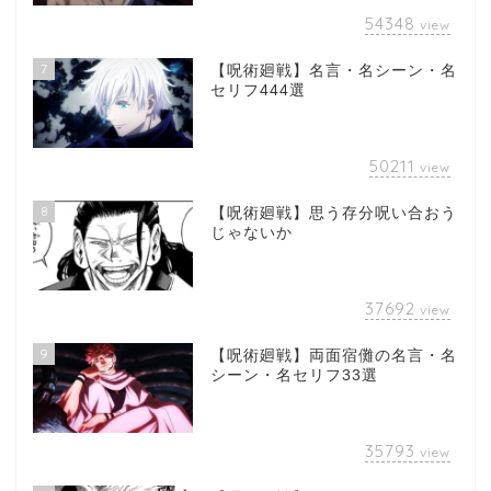
54348
view
7
【呪術廻戦】名言・名シーン・名
セリフ444選
50211
view
8
【呪術廻戦】思う存分呪い合おう
じゃないか
37692
view
9
【呪術廻戦】両面宿儺の名言・名
シーン・名セリフ33選
35793
view