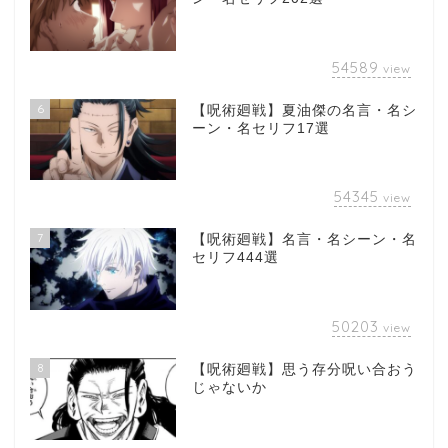
54589
view
6
【呪術廻戦】夏油傑の名言・名シ
ーン・名セリフ17選
54345
view
7
【呪術廻戦】名言・名シーン・名
セリフ444選
50203
view
8
【呪術廻戦】思う存分呪い合おう
じゃないか