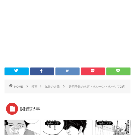
HOME
漫画
九条の大罪
音羽千歌の名言・名シーン・名セリフ2選
関連記事
の大罪
九条の大罪
九条の大罪