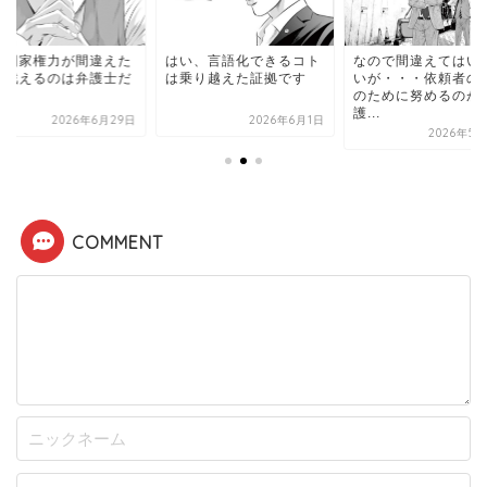
や国家権力が間違えた
はい、言語化できるコト
なので間違えてはい
に戦えるのは弁護士だ
は乗り越えた証拠です
いが・・・依頼者の
だ
のために努めるのが
護...
2026年6月29日
2026年6月1日
2026年5月
COMMENT