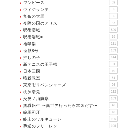
ワンピース
82
ヴィジランテ
65
九条の大罪
55
今際の国のアリス
67
呪術廻戦
520
呪術廻戦≡
19
地獄楽
191
怪獣8号
153
推しの子
144
新テニスの王子様
91
日本三國
10
暗殺教室
51
東京卍リベンジャーズ
26
桃源暗鬼
212
炎炎ノ消防隊
183
無職転生 〜異世界行ったら本気だす〜
40
範馬刃牙
18
終末のワルキューレ
106
葬送のフリーレン
105