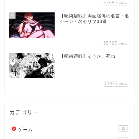
37687
view
9
【呪術廻戦】両面宿儺の名言・名
シーン・名セリフ33選
35785
view
10
【呪術廻戦】そうか、死ね
33073
view
カテゴリー
12
ゲーム