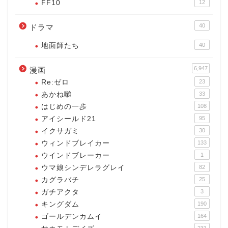
FF10
12
40
ドラマ
地面師たち
40
6,947
漫画
Re:ゼロ
23
あかね囃
33
はじめの一歩
108
アイシールド21
95
イクサガミ
30
ウィンドブレイカー
133
ウインドブレーカー
1
ウマ娘シンデレラグレイ
82
カグラバチ
25
ガチアクタ
3
キングダム
190
ゴールデンカムイ
164
231