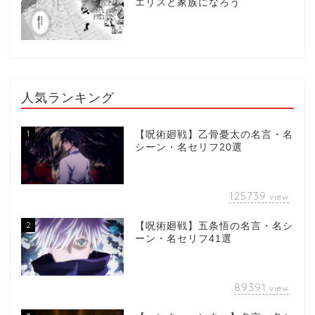
エリスと家族になろう
人気ランキング
1
【呪術廻戦】乙骨憂太の名言・名
シーン・名セリフ20選
125739
view
2
【呪術廻戦】五条悟の名言・名シ
ーン・名セリフ41選
89391
view