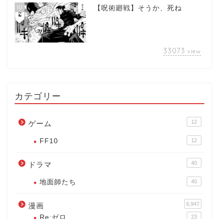
10
【呪術廻戦】そうか、死ね
33073
view
カテゴリー
12
ゲーム
FF10
12
40
ドラマ
地面師たち
40
6,947
漫画
Re:ゼロ
23