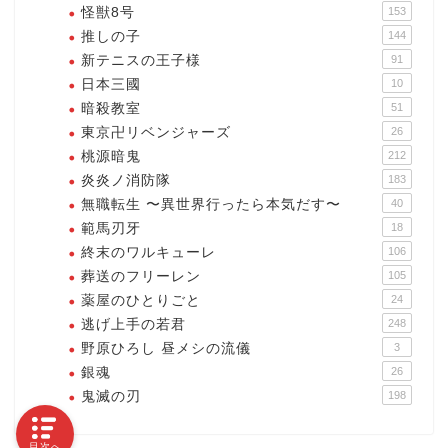
怪獣8号
153
推しの子
144
新テニスの王子様
91
日本三國
10
暗殺教室
51
東京卍リベンジャーズ
26
桃源暗鬼
212
炎炎ノ消防隊
183
無職転生 〜異世界行ったら本気だす〜
40
範馬刃牙
18
終末のワルキューレ
106
葬送のフリーレン
105
薬屋のひとりごと
24
逃げ上手の若君
248
野原ひろし 昼メシの流儀
3
銀魂
26
鬼滅の刃
198
目次へ