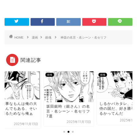
HOME
漫画
銀魂
神楽の名言・名シーン・名セリフ
関連記事
銀魂
銀魂
の大事なもんは俺の大
しるかバカタレ、こ
坂田銀時（銀さん）の名
なもんでもある、そい
侍の国だ、好き勝手
言・名シーン・名セリフ
を護るためなら俺ぁ
るかってんだ
7選
.
2025年11
2025年11月13日
2025年11月13日