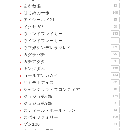
あかね囃
33
はじめの一歩
108
アイシールド21
95
イクサガミ
30
ウィンドブレイカー
133
ウインドブレーカー
1
ウマ娘シンデレラグレイ
82
カグラバチ
25
ガチアクタ
3
キングダム
190
ゴールデンカムイ
164
サカモトデイズ
231
シャングリラ・フロンティア
16
ジョジョ第6部
129
ジョジョ第9部
3
スティール・ボール・ラン
14
スパイファミリー
158
ゾン100
44