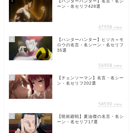
3
【ハンターハンター】名言・名シ
ーン・名セリフ428選
67938
view
4
【ハンターハンター】ヒソカ＝モ
ロウの名言・名シーン・名セリフ
35選
56958
view
5
【チェンソーマン】名言・名シー
ン・名セリフ202選
54590
view
6
【呪術廻戦】夏油傑の名言・名シ
ーン・名セリフ17選