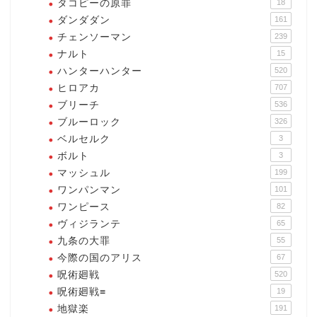
タコピーの原罪
18
ダンダダン
161
チェンソーマン
239
ナルト
15
ハンターハンター
520
ヒロアカ
707
ブリーチ
536
ブルーロック
326
ベルセルク
3
ボルト
3
マッシュル
199
ワンパンマン
101
ワンピース
82
ヴィジランテ
65
九条の大罪
55
今際の国のアリス
67
呪術廻戦
520
呪術廻戦≡
19
地獄楽
191