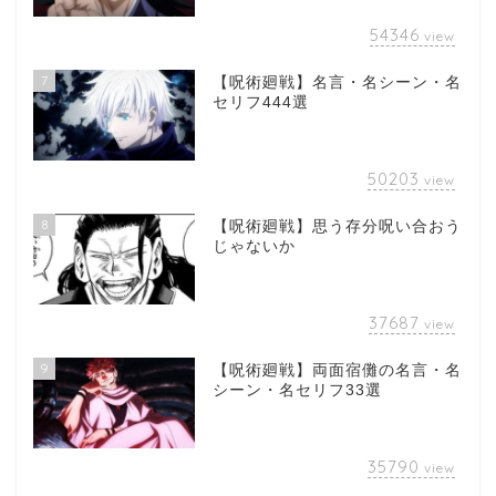
54346
view
7
【呪術廻戦】名言・名シーン・名
セリフ444選
50203
view
8
【呪術廻戦】思う存分呪い合おう
じゃないか
37687
view
9
【呪術廻戦】両面宿儺の名言・名
シーン・名セリフ33選
35790
view