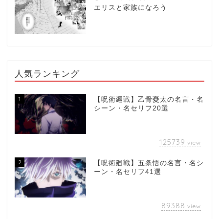
エリスと家族になろう
人気ランキング
1
【呪術廻戦】乙骨憂太の名言・名
シーン・名セリフ20選
125739
view
2
【呪術廻戦】五条悟の名言・名シ
ーン・名セリフ41選
89388
view