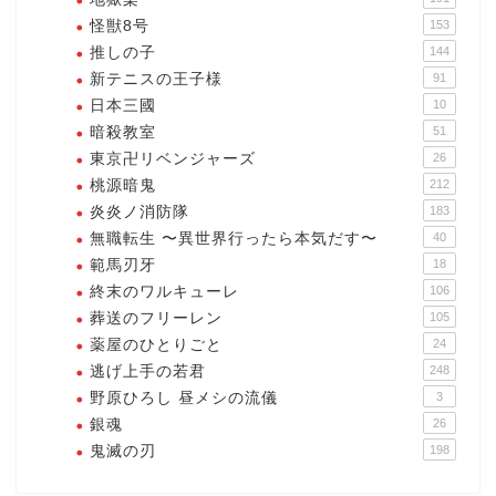
怪獣8号
153
推しの子
144
新テニスの王子様
91
日本三國
10
暗殺教室
51
東京卍リベンジャーズ
26
桃源暗鬼
212
炎炎ノ消防隊
183
無職転生 〜異世界行ったら本気だす〜
40
範馬刃牙
18
終末のワルキューレ
106
葬送のフリーレン
105
薬屋のひとりごと
24
逃げ上手の若君
248
野原ひろし 昼メシの流儀
3
銀魂
26
鬼滅の刃
198