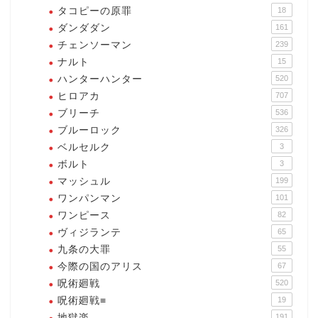
タコピーの原罪
18
ダンダダン
161
チェンソーマン
239
ナルト
15
ハンターハンター
520
ヒロアカ
707
ブリーチ
536
ブルーロック
326
ベルセルク
3
ボルト
3
マッシュル
199
ワンパンマン
101
ワンピース
82
ヴィジランテ
65
九条の大罪
55
今際の国のアリス
67
呪術廻戦
520
呪術廻戦≡
19
地獄楽
191