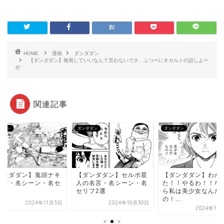
HOME
漫画
ダンダダン
【ダンダダン】無視していいなんて言わないでさ、ふつーにオカルトの話しよー
ぜ
関連記事
ダダン
ダンダダン
ダンダダン
ダンダダン】鬼頭ナキ
【ダンダダン】セルポ星
【ダンダダン】わか
名言・名シーン・名セ
人の名言・名シーン・名
た！！やるわ！！な
フ
セリフ2選
ら私は美少女なんだ
の！...
2024年11月3日
2024年10月30日
2024年10