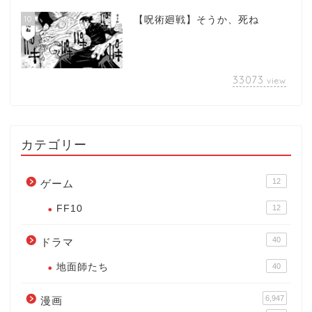
10
【呪術廻戦】そうか、死ね
33073
view
カテゴリー
12
ゲーム
FF10
12
40
ドラマ
地面師たち
40
6,947
漫画