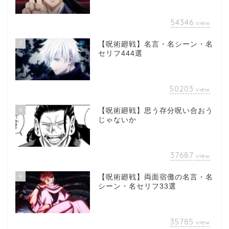
54346
view
7
【呪術廻戦】名言・名シーン・名
セリフ444選
50203
view
8
【呪術廻戦】思う存分呪い合おう
じゃないか
37687
view
9
【呪術廻戦】両面宿儺の名言・名
シーン・名セリフ33選
35785
view