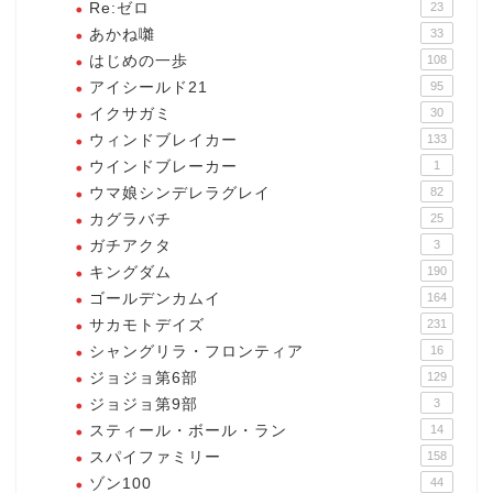
Re:ゼロ
23
あかね囃
33
はじめの一歩
108
アイシールド21
95
イクサガミ
30
ウィンドブレイカー
133
ウインドブレーカー
1
ウマ娘シンデレラグレイ
82
カグラバチ
25
ガチアクタ
3
キングダム
190
ゴールデンカムイ
164
サカモトデイズ
231
シャングリラ・フロンティア
16
ジョジョ第6部
129
ジョジョ第9部
3
スティール・ボール・ラン
14
スパイファミリー
158
ゾン100
44