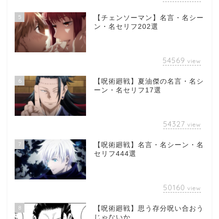
5
【チェンソーマン】名言・名シー
ン・名セリフ202選
54569
view
6
【呪術廻戦】夏油傑の名言・名シ
ーン・名セリフ17選
54327
view
7
【呪術廻戦】名言・名シーン・名
セリフ444選
50160
view
8
【呪術廻戦】思う存分呪い合おう
じゃないか