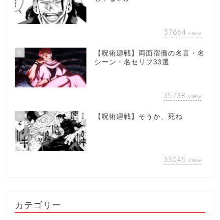
37664
view
9
【呪術廻戦】両面宿儺の名言・名
シーン・名セリフ33選
35738
view
10
【呪術廻戦】そうか、死ね
33045
view
カテゴリー