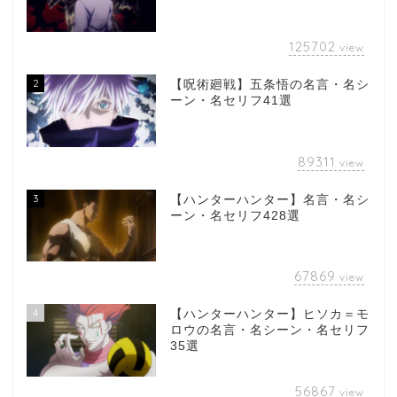
125702
view
2
【呪術廻戦】五条悟の名言・名シ
ーン・名セリフ41選
89311
view
3
【ハンターハンター】名言・名シ
ーン・名セリフ428選
67869
view
4
【ハンターハンター】ヒソカ＝モ
ロウの名言・名シーン・名セリフ
35選
56867
view