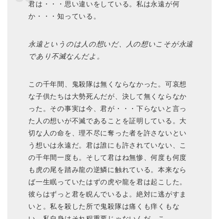
君は・・・思い違いをしている。私は永遠が何
か・・・知っている。
永遠というのは人の想いだ、人の想いこそが永遠
であり不滅なんだよ。
この千年間、鬼殺隊は無くならなかった。可哀想
な子供たちは大勢死んだが、決して無くならなか
った。その事実は今、君が・・・下らないと言っ
た人の想いが不滅であることを証明している。大
切な人の命を、理不尽に奪った者を許さないとい
う想いは永遠だ。君は誰にも許されていない、こ
の千年間一度も。そして君はね無惨、何度も何度
も虎の尾を踏み龍の逆鱗に触れている。本来なら
ば一生眠っていたはずの虎や龍を君は起こした。
彼らはずっと君を睨んでいるよ。絶対に逃がすま
いと。私を殺した所で鬼殺隊は痛くも痒くもな
い。私自身はそれ程重要じゃないんだ。こ