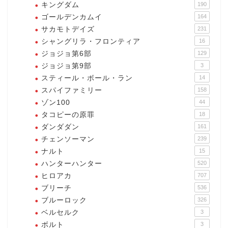
キングダム
190
ゴールデンカムイ
164
サカモトデイズ
231
シャングリラ・フロンティア
16
ジョジョ第6部
129
ジョジョ第9部
3
スティール・ボール・ラン
14
スパイファミリー
158
ゾン100
44
タコピーの原罪
18
ダンダダン
161
チェンソーマン
239
ナルト
15
ハンターハンター
520
ヒロアカ
707
ブリーチ
536
ブルーロック
326
ベルセルク
3
ボルト
3