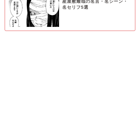
産屋敷耀哉の名言・名シーン・
名セリフ5選