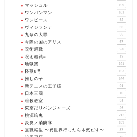
マッシュル
199
ワンパンマン
101
ワンピース
82
ヴィジランテ
65
九条の大罪
55
今際の国のアリス
67
呪術廻戦
520
呪術廻戦≡
19
地獄楽
191
怪獣8号
153
推しの子
144
新テニスの王子様
91
日本三國
10
暗殺教室
51
東京卍リベンジャーズ
26
桃源暗鬼
212
炎炎ノ消防隊
183
無職転生 〜異世界行ったら本気だす〜
37