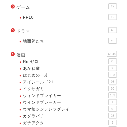
12
ゲーム
FF10
12
40
ドラマ
地面師たち
40
6,944
漫画
Re:ゼロ
23
あかね囃
33
はじめの一歩
108
アイシールド21
95
イクサガミ
30
ウィンドブレイカー
133
ウインドブレーカー
1
ウマ娘シンデレラグレイ
82
カグラバチ
25
ガチアクタ
3