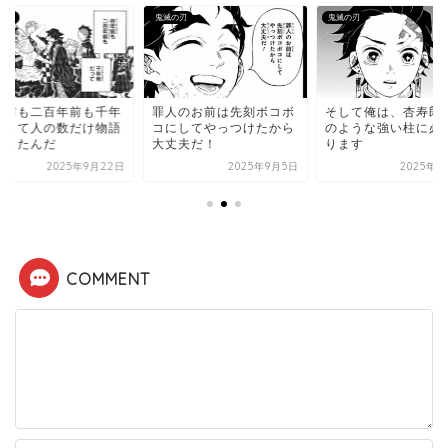
の刃
鬼滅の刃
鬼滅の刃
年前も二百年前も千年
罪人のお前は先刻ボコボ
そして俺は、杏寿郎
だって人の数だけ物語
コにしてやっつけたから
のような強い柱に必
あったんだ
大丈夫だ！
ります
2025年9月22日
2025年9月5日
2025年8
COMMENT