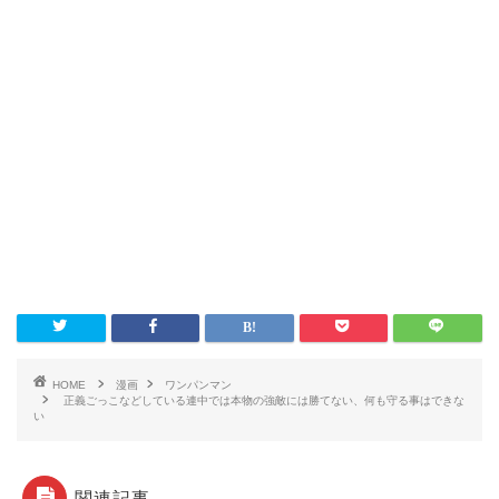
HOME
漫画
ワンパンマン
正義ごっこなどしている連中では本物の強敵には勝てない、何も守る事はできな
い
関連記事