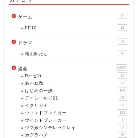
12
ゲーム
FF10
12
40
ドラマ
地面師たち
40
6,947
漫画
Re:ゼロ
23
あかね囃
33
はじめの一歩
108
アイシールド21
95
イクサガミ
30
ウィンドブレイカー
133
ウインドブレーカー
1
ウマ娘シンデレラグレイ
82
カグラバチ
25