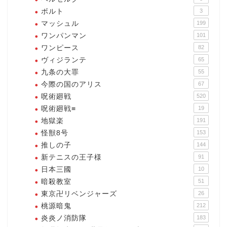
ボルト
3
マッシュル
199
ワンパンマン
101
ワンピース
82
ヴィジランテ
65
九条の大罪
55
今際の国のアリス
67
呪術廻戦
520
呪術廻戦≡
19
地獄楽
191
怪獣8号
153
推しの子
144
新テニスの王子様
91
日本三國
10
暗殺教室
51
東京卍リベンジャーズ
26
桃源暗鬼
212
炎炎ノ消防隊
183