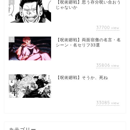
8
【呪術廻戦】思う存分呪い合おう
じゃないか
37700
view
9
【呪術廻戦】両面宿儺の名言・名
シーン・名セリフ33選
35806
view
10
【呪術廻戦】そうか、死ね
33085
view
カテゴリー