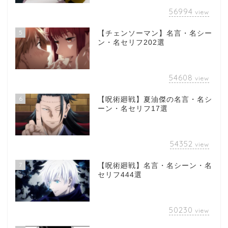
56994
view
5
【チェンソーマン】名言・名シー
ン・名セリフ202選
54608
view
6
【呪術廻戦】夏油傑の名言・名シ
ーン・名セリフ17選
54352
view
7
【呪術廻戦】名言・名シーン・名
セリフ444選
50230
view