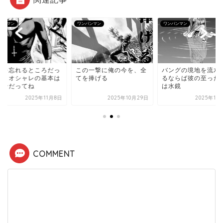
パンマン
ワンパンマン
ワンパンマン
本を忘れるところだっ
この一撃に俺の今を、全
バングの境地を流水
よ、オシャレの基本は
てを捧げる
るならば彼の至った
マンだってね
は水鏡
2025年11月8日
2025年10月29日
2025年11
COMMENT