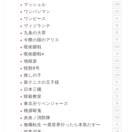
マッシュル
199
ワンパンマン
101
ワンピース
82
ヴィジランテ
65
九条の大罪
55
今際の国のアリス
67
呪術廻戦
520
呪術廻戦≡
19
地獄楽
191
怪獣8号
153
推しの子
144
新テニスの王子様
91
日本三國
10
暗殺教室
51
東京卍リベンジャーズ
26
桃源暗鬼
212
炎炎ノ消防隊
183
無職転生 〜異世界行ったら本気だす〜
41
範馬刃牙
18