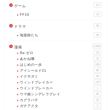
12
ゲーム
FF10
12
40
ドラマ
地面師たち
40
6,948
漫画
Re:ゼロ
23
あかね囃
33
はじめの一歩
108
アイシールド21
95
イクサガミ
30
ウィンドブレイカー
133
ウインドブレーカー
1
ウマ娘シンデレラグレイ
82
カグラバチ
25
ガチアクタ
3