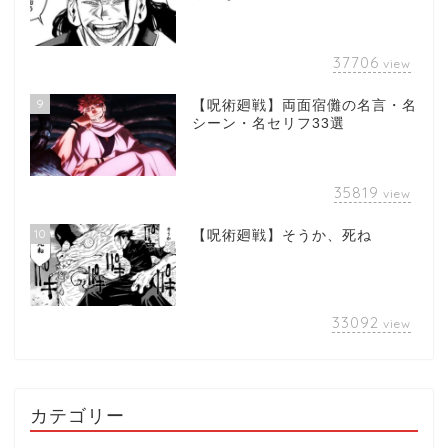
37706
view
9
【呪術廻戦】両面宿儺の名言・名
シーン・名セリフ33選
35819
view
10
【呪術廻戦】そうか、死ね
33092
view
カテゴリー