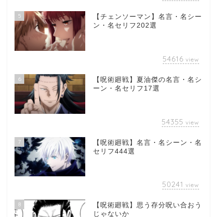
5
【チェンソーマン】名言・名シー
ン・名セリフ202選
54616
view
6
【呪術廻戦】夏油傑の名言・名シ
ーン・名セリフ17選
54355
view
7
【呪術廻戦】名言・名シーン・名
セリフ444選
50241
view
8
【呪術廻戦】思う存分呪い合おう
じゃないか