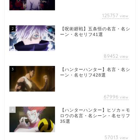
125757
view
2
【呪術廻戦】五条悟の名言・名シ
ーン・名セリフ41選
89452
view
3
【ハンターハンター】名言・名シ
ーン・名セリフ428選
67996
view
4
【ハンターハンター】ヒソカ＝モ
ロウの名言・名シーン・名セリフ
35選
57013
view