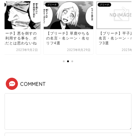
ーチ
ブリーチ
ブリーチ
ブリーチ】悪を倒すの
【ブリーチ】草鹿やちる
【ブリーチ】平子真
悪を利用する事を、ボ
の名言・名シーン・名セ
名言・名シーン・名
は悪だとは思わないね
リフ4選
フ3選
2023年9月2日
2023年8月29日
2023年9
COMMENT