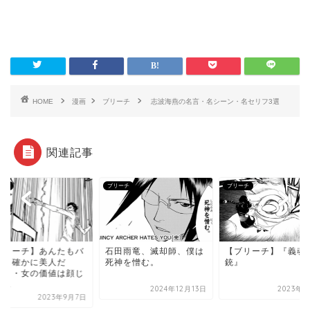
HOME
漫画
ブリーチ
志波海燕の名言・名シーン・名セリフ3選
関連記事
ーチ
ブリーチ
ブリーチ
ブリーチ】あんたもバ
石田雨竜、滅却師、僕は
【ブリーチ】『義魂
ビも確かに美人だ
死神を憎む。
銃』
・・・女の価値は顔じ
...
2024年12月13日
2023年9
2023年9月7日