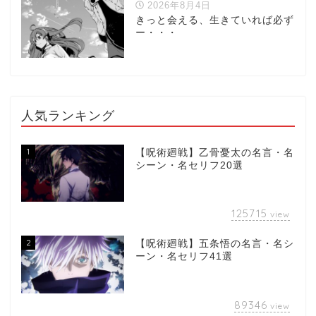
2026年8月4日
きっと会える、生きていれば必ず
ー・・・
人気ランキング
1
【呪術廻戦】乙骨憂太の名言・名
シーン・名セリフ20選
125715
view
2
【呪術廻戦】五条悟の名言・名シ
ーン・名セリフ41選
89346
view