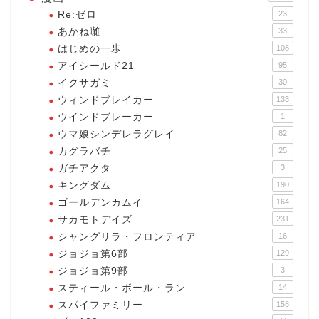
Re:ゼロ
23
あかね囃
33
はじめの一歩
108
アイシールド21
95
イクサガミ
30
ウィンドブレイカー
133
ウインドブレーカー
1
ウマ娘シンデレラグレイ
82
カグラバチ
25
ガチアクタ
3
キングダム
190
ゴールデンカムイ
164
サカモトデイズ
231
シャングリラ・フロンティア
16
ジョジョ第6部
129
ジョジョ第9部
3
スティール・ボール・ラン
14
スパイファミリー
158