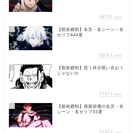
54333
view
7
【呪術廻戦】名言・名シーン・名
セリフ444選
50187
view
8
【呪術廻戦】思う存分呪い合おう
じゃないか
37671
view
9
【呪術廻戦】両面宿儺の名言・名
シーン・名セリフ33選
35757
view