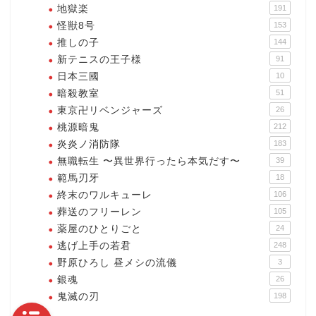
地獄楽
191
怪獣8号
153
推しの子
144
新テニスの王子様
91
日本三國
10
暗殺教室
51
東京卍リベンジャーズ
26
桃源暗鬼
212
炎炎ノ消防隊
183
無職転生 〜異世界行ったら本気だす〜
39
範馬刃牙
18
終末のワルキューレ
106
葬送のフリーレン
105
薬屋のひとりごと
24
逃げ上手の若君
248
野原ひろし 昼メシの流儀
3
銀魂
26
鬼滅の刃
198