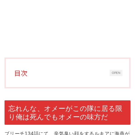
目次
OPEN
忘れんな、オメーがこの隊に居る限
り俺は死んでもオメーの味方だ
ブリーチ134話にて、辛気臭い顔をするルキアに海燕が