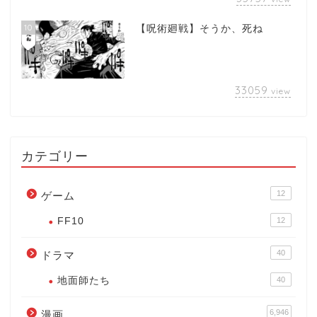
10
【呪術廻戦】そうか、死ね
33059
view
カテゴリー
12
ゲーム
FF10
12
40
ドラマ
地面師たち
40
6,946
漫画