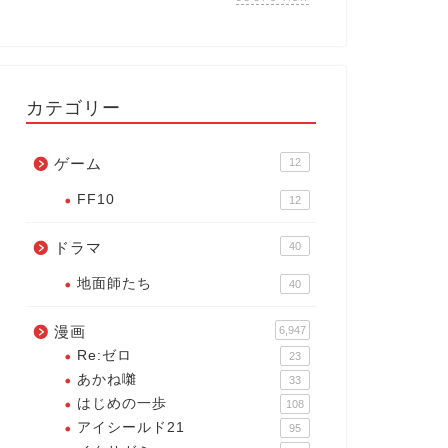
カテゴリー
ゲーム
12
FF10
12
ドラマ
40
地面師たち
40
漫画
6,947
Re:ゼロ
23
あかね囃
33
はじめの一歩
108
アイシールド21
95