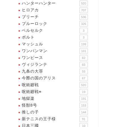
ハンターハンター
520
ヒロアカ
707
ブリーチ
536
ブルーロック
326
ベルセルク
3
ボルト
3
マッシュル
199
ワンパンマン
101
ワンピース
82
ヴィジランテ
65
九条の大罪
55
今際の国のアリス
67
呪術廻戦
520
呪術廻戦≡
19
地獄楽
191
怪獣8号
153
推しの子
144
新テニスの王子様
91
日本三國
10