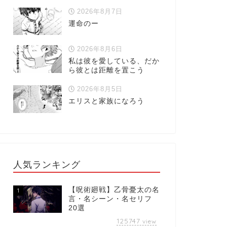
2026年8月7日
運命のー
2026年8月6日
私は彼を愛している、だか
ら彼とは距離を置こう
2026年8月5日
エリスと家族になろう
人気ランキング
【呪術廻戦】乙骨憂太の名
1
言・名シーン・名セリフ
20選
125747
view