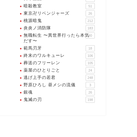
暗殺教室
51
東京卍リベンジャーズ
26
桃源暗鬼
212
炎炎ノ消防隊
183
無職転生 〜異世界行ったら本気
40
だす〜
範馬刃牙
18
終末のワルキューレ
106
葬送のフリーレン
105
薬屋のひとりごと
24
逃げ上手の若君
248
野原ひろし 昼メシの流儀
3
銀魂
26
鬼滅の刃
198