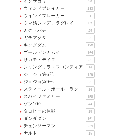
イクサガミ
30
ウィンドブレイカー
133
ウインドブレーカー
1
ウマ娘シンデレラグレイ
82
カグラバチ
25
ガチアクタ
3
キングダム
190
ゴールデンカムイ
164
サカモトデイズ
231
シャングリラ・フロンティア
16
ジョジョ第6部
129
ジョジョ第9部
3
スティール・ボール・ラン
14
スパイファミリー
158
ゾン100
44
タコピーの原罪
18
ダンダダン
161
チェンソーマン
239
ナルト
15