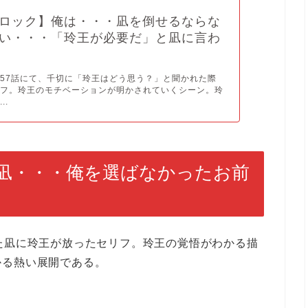
ロック】俺は・・・凪を倒せるならな
い・・・「玲王が必要だ」と凪に言わ
57話にて、千切に「玲王はどう思う？」と聞かれた際
リフ。玲王のモチベーションが明かされていくシーン。玲
..
凪・・・俺を選ばなかったお前
た凪に玲王が放ったセリフ。玲王の覚悟がわかる描
かる熱い展開である。