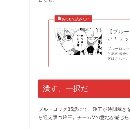
【ブルー
い！サッ
ブルーロック
と凪の出会い
方はこちら...
潰す、一択だ
ブルーロック35話にて、玲王が時間稼ぎ
ら迎え撃つ玲王。チームVの意地が感じら