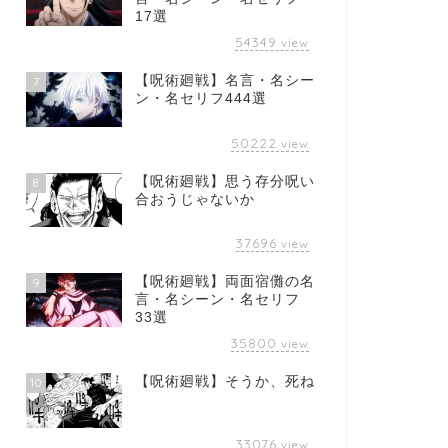
17選
54349
view
【呪術廻戦】名言・名シー
7
ン・名セリフ444選
50222
view
【呪術廻戦】思う存分呪い
8
合おうじゃないか
37696
view
【呪術廻戦】両面宿儺の名
9
言・名シーン・名セリフ
33選
35800
view
【呪術廻戦】そうか、死ね
10
33076
view