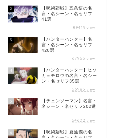
【呪術廻戦】五条悟の名
2
言・名シーン・名セリフ
41選
89415
view
【ハンターハンター】名
3
言・名シーン・名セリフ
428選
67955
view
【ハンターハンター】ヒソ
4
カ＝モロウの名言・名シー
ン・名セリフ35選
56985
view
【チェンソーマン】名言・
5
名シーン・名セリフ202選
54602
view
【呪術廻戦】夏油傑の名
6
言・名シーン・名セリフ