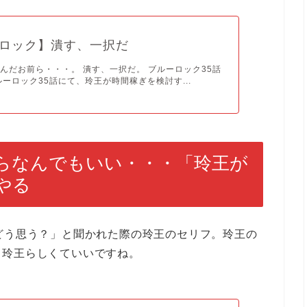
ロック】潰す、一択だ
んだお前ら・・・。 潰す、一択だ。 ブルーロック35話
ルーロック35話にて、玲王が時間稼ぎを検討す...
らなんでもいい・・・「玲王が
やる
どう思う？」と聞かれた際の玲王のセリフ。玲王の
。玲王らしくていいですね。