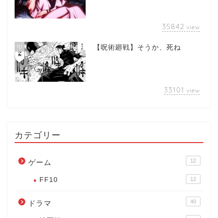
35842
view
10
【呪術廻戦】そうか、死ね
33101
view
カテゴリー
12
ゲーム
FF10
12
40
ドラマ