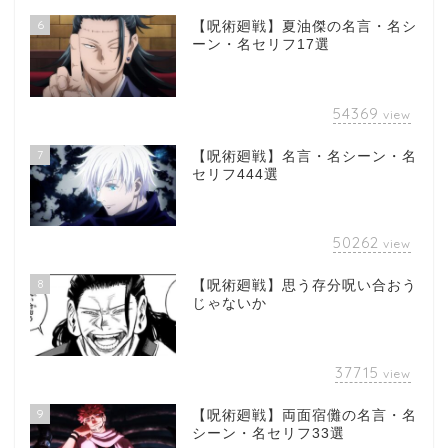
6
【呪術廻戦】夏油傑の名言・名シ
ーン・名セリフ17選
54369
view
7
【呪術廻戦】名言・名シーン・名
セリフ444選
50262
view
8
【呪術廻戦】思う存分呪い合おう
じゃないか
37715
view
9
【呪術廻戦】両面宿儺の名言・名
シーン・名セリフ33選