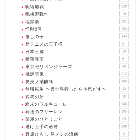
呪術廻戦
520
呪術廻戦≡
19
地獄楽
191
怪獣8号
153
推しの子
144
新テニスの王子様
91
日本三國
10
暗殺教室
51
東京卍リベンジャーズ
26
桃源暗鬼
212
炎炎ノ消防隊
183
無職転生 〜異世界行ったら本気だす〜
43
範馬刃牙
18
終末のワルキューレ
106
葬送のフリーレン
105
薬屋のひとりごと
24
逃げ上手の若君
248
野原ひろし 昼メシの流儀
3