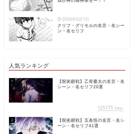
我が神の御神体をー！！
2026年8月7日
クリフ・グリモルの名言・名シー
ン・名セリフ
人気ランキング
1
【呪術廻戦】乙骨憂太の名言・名
シーン・名セリフ20選
125775
view
2
【呪術廻戦】五条悟の名言・名シ
ーン・名セリフ41選