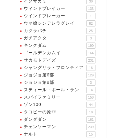
イクサガミ
30
ウィンドブレイカー
133
ウインドブレーカー
1
ウマ娘シンデレラグレイ
82
カグラバチ
25
ガチアクタ
3
キングダム
190
ゴールデンカムイ
164
サカモトデイズ
231
シャングリラ・フロンティア
16
ジョジョ第6部
129
ジョジョ第9部
3
スティール・ボール・ラン
14
スパイファミリー
158
ゾン100
44
タコピーの原罪
18
ダンダダン
161
チェンソーマン
239
ナルト
15