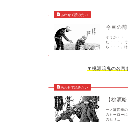
今目の前
そうか・・
た・・・。
ら・・・。けど
▼桃源暗鬼の名言
【桃源暗
一ノ瀬四季の
のヒーローに
のセリ...