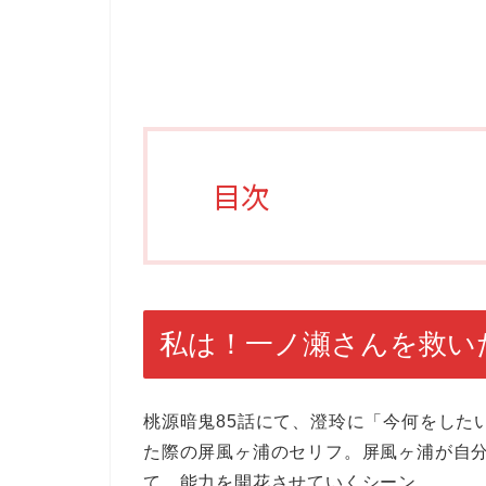
目次
私は！一ノ瀬さんを救い
桃源暗鬼85話にて、澄玲に「今何をした
た際の屏風ヶ浦のセリフ。屏風ヶ浦が自
て、能力を開花させていくシーン。