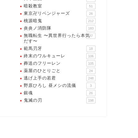
暗殺教室
51
東京卍リベンジャーズ
26
桃源暗鬼
212
炎炎ノ消防隊
183
無職転生 〜異世界行ったら本気
37
だす〜
範馬刃牙
18
終末のワルキューレ
106
葬送のフリーレン
105
薬屋のひとりごと
24
逃げ上手の若君
248
野原ひろし 昼メシの流儀
3
銀魂
26
鬼滅の刃
198