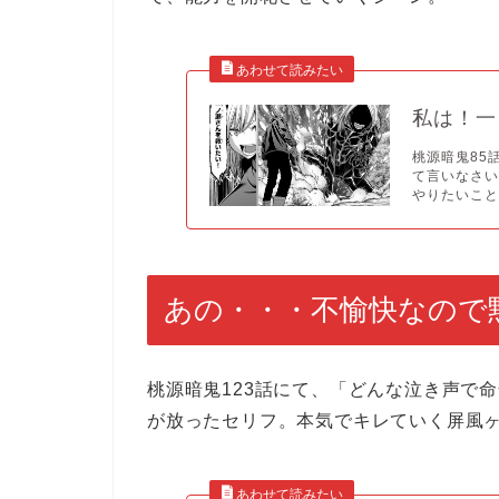
私は！一
桃源暗鬼85
て言いなさ
やりたいこと.
あの・・・不愉快なので
桃源暗鬼123話にて、「どんな泣き声で
が放ったセリフ。本気でキレていく屏風