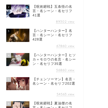
【呪術廻戦】五条悟の名
2
言・名シーン・名セリフ
41選
89302
view
【ハンターハンター】名
3
言・名シーン・名セリフ
428選
67860
view
【ハンターハンター】ヒソ
4
カ＝モロウの名言・名シー
ン・名セリフ35選
56860
view
【チェンソーマン】名言・
5
名シーン・名セリフ202選
54563
view
【呪術廻戦】夏油傑の名
6
言・名シーン・名セリフ