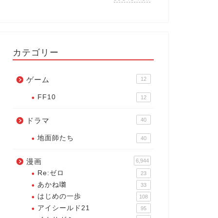
カテゴリー
ゲーム
12
FF10
12
ドラマ
40
地面師たち
40
漫画
6,944
Re:ゼロ
23
あかね囃
33
はじめの一歩
108
アイシールド21
95