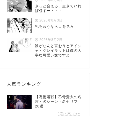
きっと会える、生きていれ
ば必ずー・・・
2026年8月3日
礼を言うなら目を見ろ
2026年8月2日
誰がなんと言おうとアイシ
ャ・グレイラットは僕の大
事な可愛い妹ですよ
人気ランキング
【呪術廻戦】乙骨憂太の名
1
言・名シーン・名セリフ
20選
125700
view