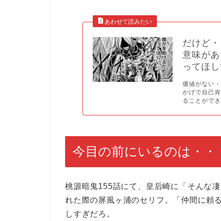
だけど・
意味があ
ってほし
価値がない
かげで自己
ることができ.
今目の前にいるのは・・
桃源暗鬼155話にて、皇后崎に「そんな
れた際の屏風ヶ浦のセリフ。「仲間に頼
しすぎだろ。