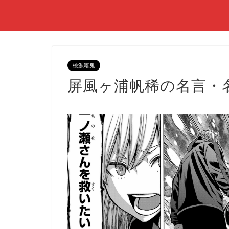
桃源暗鬼
屏風ヶ浦帆稀の名言・