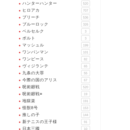
ハンターハンター
520
ヒロアカ
707
ブリーチ
536
ブルーロック
326
ベルセルク
3
ボルト
3
マッシュル
199
ワンパンマン
101
ワンピース
82
ヴィジランテ
65
九条の大罪
55
今際の国のアリス
67
呪術廻戦
520
呪術廻戦≡
19
地獄楽
191
怪獣8号
153
推しの子
144
新テニスの王子様
91
日本三國
10