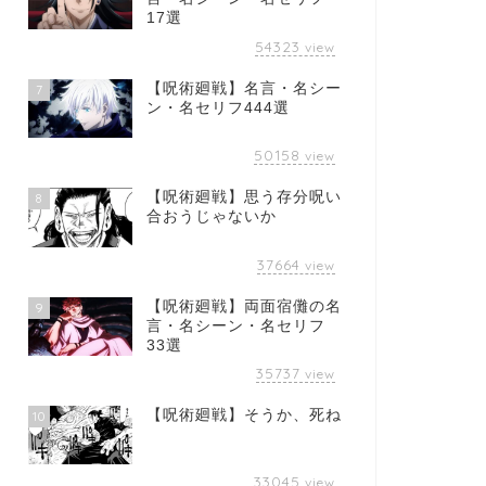
17選
54323
view
【呪術廻戦】名言・名シー
7
ン・名セリフ444選
50158
view
【呪術廻戦】思う存分呪い
8
合おうじゃないか
37664
view
【呪術廻戦】両面宿儺の名
9
言・名シーン・名セリフ
33選
35737
view
【呪術廻戦】そうか、死ね
10
33045
view