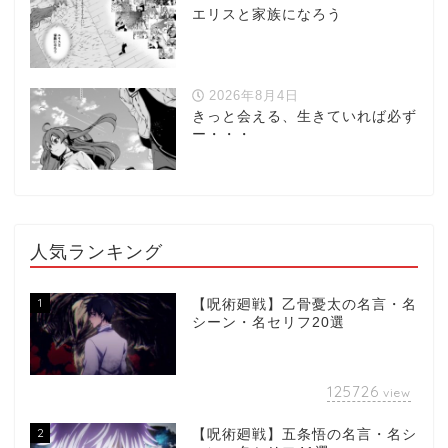
エリスと家族になろう
2026年8月4日
きっと会える、生きていれば必ず
ー・・・
人気ランキング
1
【呪術廻戦】乙骨憂太の名言・名
シーン・名セリフ20選
125726
view
2
【呪術廻戦】五条悟の名言・名シ