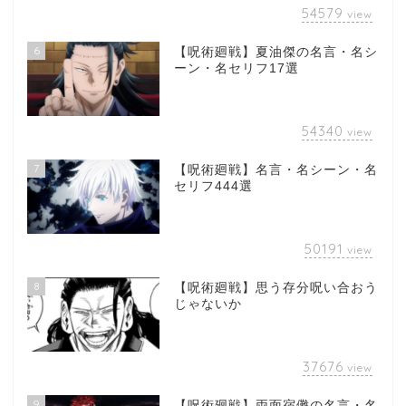
54579
view
6
【呪術廻戦】夏油傑の名言・名シ
ーン・名セリフ17選
54340
view
7
【呪術廻戦】名言・名シーン・名
セリフ444選
50191
view
8
【呪術廻戦】思う存分呪い合おう
じゃないか
37676
view
9
【呪術廻戦】両面宿儺の名言・名