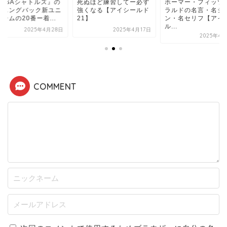
NASAシャトルズ』の
死ぬほど練習してー必ず
ホーマー・フィッツ
ンニングバック新ユニ
強くなる【アイシールド
ラルドの名言・名シ
ームの20番ー着...
21】
ン・名セリフ【アイ
ル...
2025年4月28日
2025年4月17日
2025年4月
COMMENT