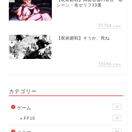
シーン・名セリフ33選
35764
view
10
【呪術廻戦】そうか、死ね
33066
view
カテゴリー
12
ゲーム
FF10
12
40