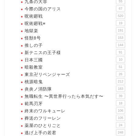
九条の大罪
55
今際の国のアリス
67
呪術廻戦
520
呪術廻戦≡
19
地獄楽
191
怪獣8号
153
推しの子
144
新テニスの王子様
91
日本三國
10
暗殺教室
51
東京卍リベンジャーズ
26
桃源暗鬼
212
炎炎ノ消防隊
183
無職転生 〜異世界行ったら本気だす〜
39
範馬刃牙
18
終末のワルキューレ
106
葬送のフリーレン
105
薬屋のひとりごと
24
逃げ上手の若君
248