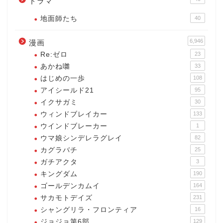
ドラマ
地面師たち
40
6,946
漫画
Re:ゼロ
23
あかね囃
33
はじめの一歩
108
アイシールド21
95
イクサガミ
30
ウィンドブレイカー
133
ウインドブレーカー
1
ウマ娘シンデレラグレイ
82
カグラバチ
25
ガチアクタ
3
キングダム
190
ゴールデンカムイ
164
サカモトデイズ
231
シャングリラ・フロンティア
16
ジョジョ第6部
129