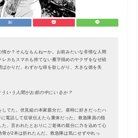
の情か？そんなもんねーか。お前みたいな非情な人間
クレカもスマホも持てない雁字搦めのヤクザをなぜ続
間ばかりだ。わずかな得を欲しがり、大きな徳を失
そういう人間がお前の中にいるか？
をしてた。伏見組の本家親分だ。昼時に好きだったハ
番に電話して症状伝えたら重体だった。救急隊員の指
した。言われたとおりにご老体の親分に力を込めて心
肋骨が2本は折れたんだ。救急隊は気にせずやれっ