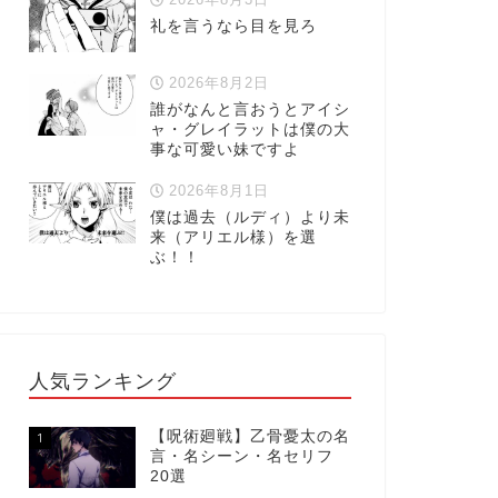
礼を言うなら目を見ろ
2026年8月2日
誰がなんと言おうとアイシ
ャ・グレイラットは僕の大
事な可愛い妹ですよ
2026年8月1日
僕は過去（ルディ）より未
来（アリエル様）を選
ぶ！！
人気ランキング
【呪術廻戦】乙骨憂太の名
1
言・名シーン・名セリフ
20選