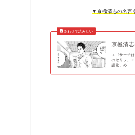
▼京極清志の名言
京極清志
エゴサーチは
のセリフ。
語化、め...