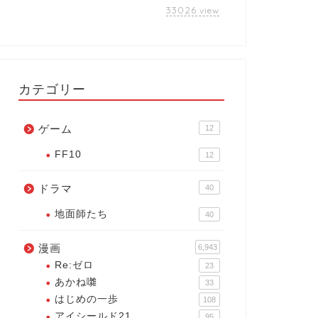
33026
view
カテゴリー
ゲーム
12
FF10
12
ドラマ
40
地面師たち
40
漫画
6,943
Re:ゼロ
23
あかね囃
33
はじめの一歩
108
アイシールド21
95