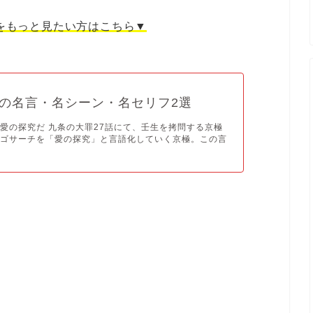
をもっと見たい方はこちら▼
の名言・名シーン・名セリフ2選
愛の探究だ 九条の大罪27話にて、壬生を拷問する京極
エゴサーチを「愛の探究」と言語化していく京極。この言