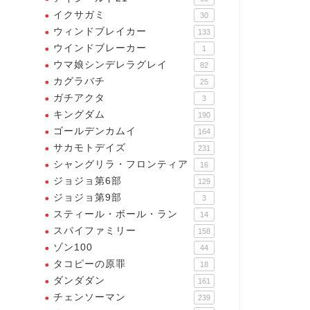
イクサガミ
30
ウィンドブレイカー
133
ウインドブレーカー
1
ウマ娘シンデレラグレイ
82
カグラバチ
25
ガチアクタ
3
キングダム
190
ゴールデンカムイ
164
サカモトデイズ
231
シャングリラ・フロンティア
16
ジョジョ第6部
129
ジョジョ第9部
3
スティール・ボール・ラン
14
スパイファミリー
158
ゾン100
44
タコピーの原罪
18
ダンダダン
161
チェンソーマン
239