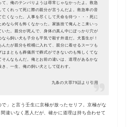
って、俺のテンパりようは尋常じゃなかったよ。救急
してくれって死に際の親分が言うんだよ。救急車の音
て亡くなった。人事を尽くして天命を待つ・・・死に
ためなら何も怖くなかった。家族捨て俺んとこ来いっ
ていた。親分が死んで、身体の真ん中にぽっかり穴が
めなら飼い犬も子分も平気で殺す外道だ。犬畜生が！
あんたが親分を棺桶に入れて、親分に着せるスーツも
ザはまともも葬儀所で葬式ができないのも悔しくてな
てそんなもんだ。俺とお前の違いは、道理があるかな
抜き、一生、俺の飼い犬として従わす。
九条の大罪79話より引用
ので」と言う壬生に京極が放ったセリフ。京極がな
。間違いなく悪人だが、確かに道理は持ち合わせて