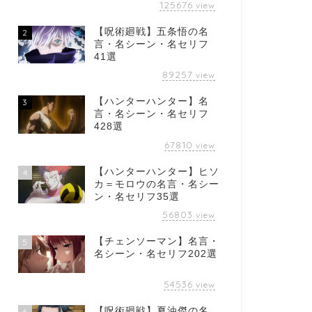
125676
view
【呪術廻戦】五条悟の名
2
言・名シーン・名セリフ
41選
89257
view
【ハンターハンター】名
3
言・名シーン・名セリフ
428選
67810
view
【ハンターハンター】ヒソ
4
カ＝モロウの名言・名シー
ン・名セリフ35選
56803
view
【チェンソーマン】名言・
5
名シーン・名セリフ202選
54536
view
【呪術廻戦】夏油傑の名
6