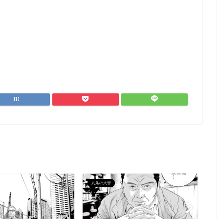
九条の大罪
九