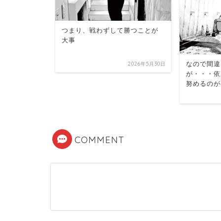
つまり、戦わずして勝つことが
ン・名セリ
大事
なので間違
2026年6月10日
2026年5月30日
が・・・依
努めるのが
COMMENT