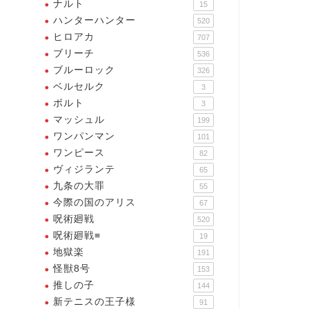
ナルト
15
ハンターハンター
520
ヒロアカ
707
ブリーチ
536
ブルーロック
326
ベルセルク
3
ボルト
3
マッシュル
199
ワンパンマン
101
ワンピース
82
ヴィジランテ
65
九条の大罪
55
今際の国のアリス
67
呪術廻戦
520
呪術廻戦≡
19
地獄楽
191
条の大罪
九条の大罪
怪獣8号
153
推しの子
144
新テニスの王子様
91