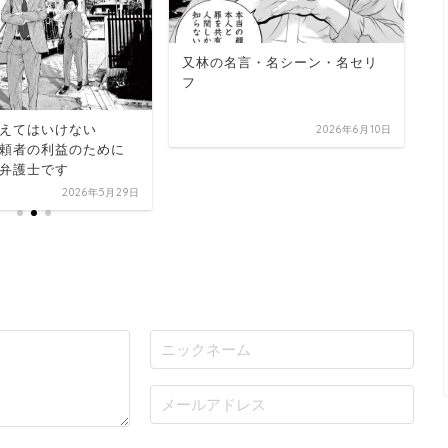
つ
又林の名言・名シーン・名セリ
大
フ
えてはいけない
2026年6月10日
頼者の利益のために
弁護士です
2026年5月29日