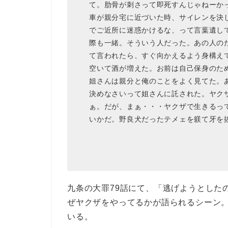
て。肋骨が刺さって即死すんじゃねーか
車が親分宅に近づいた時、サイレンを決
でご近所に迷惑かけるな、って言葉遺し
際も一緒。そういう人だった。あの人の
て言われたら、すぐ向かえるよう身構え
空いて酒が増えた。お前は自己保身のた
姐さんは親分と俺のことをよく見てた。
決めなさいって姐さんに託された。ヤク
ぁ。だが、まぁ・・・ヤクザで生きるっ
いかだ。野良犬だったテメェを躾て牙を
九条の大罪79話にて、「逃げようとした
ぜヤクザをやってるかが語られるシーン
いる。