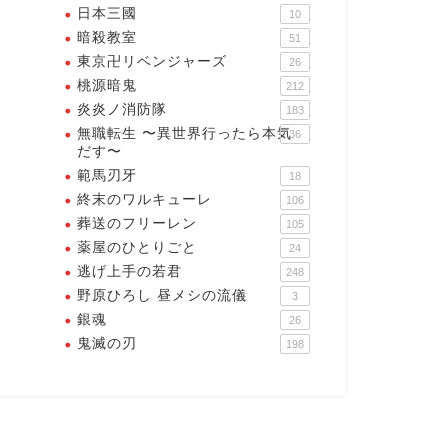
日本三國
10
暗殺教室
51
まり、戦わずして勝つことが
東京卍リベンジャーズ
26
事
桃源暗鬼
212
炎炎ノ消防隊
183
なので間違えてはいけない
2026年5月30日
無職転生 〜異世界行ったら本気
36
が・・・依頼者の利益のために
だす〜
努めるのが弁護士です
範馬刃牙
18
2026年5月29
終末のワルキューレ
106
葬送のフリーレン
105
薬屋のひとりごと
24
逃げ上手の若君
248
野原ひろし 昼メシの流儀
3
銀魂
26
鬼滅の刃
198