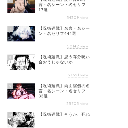
言・名シーン・名セリフ
17選
54309
view
【呪術廻戦】名言・名シー
7
ン・名セリフ444選
50142
view
【呪術廻戦】思う存分呪い
8
合おうじゃないか
37651
view
【呪術廻戦】両面宿儺の名
9
言・名シーン・名セリフ
33選
35705
view
【呪術廻戦】そうか、死ね
10