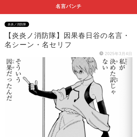
名言パンチ
炎炎ノ消防隊
【炎炎ノ消防隊】因果春日谷の名言・
名シーン・名セリフ
2025年3月4日