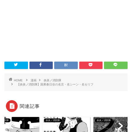
HOME
漫画
炎炎ノ消防隊
【炎炎ノ消防隊】因果春日谷の名言・名シーン・名セリフ
関連記事
ノ消防隊
炎炎ノ消防隊
炎炎ノ消防隊