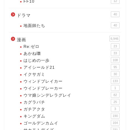
FF10
12
40
ドラマ
地面師たち
40
6,946
漫画
Re:ゼロ
23
あかね囃
33
はじめの一歩
108
アイシールド21
95
イクサガミ
30
ウィンドブレイカー
133
ウインドブレーカー
1
ウマ娘シンデレラグレイ
82
カグラバチ
25
ガチアクタ
3
キングダム
190
ゴールデンカムイ
164
231