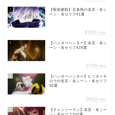
2
【呪術廻戦】五条悟の名言・名シ
ーン・名セリフ41選
89350
view
3
【ハンターハンター】名言・名シ
ーン・名セリフ428選
67916
view
4
【ハンターハンター】ヒソカ＝モ
ロウの名言・名シーン・名セリフ
35選
56912
view
5
【チェンソーマン】名言・名シー
ン・名セリフ202選