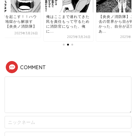
災害を起こす！！ハウ
俺はここまで連れてきた
【炎炎ノ消防隊】こ
アを地獄から解放す
民を責任もって守るため
去の世界から目が離
！！【炎炎ノ消防隊】
に消防官になった、俺
かった、自分が正気
に...
あ...
2025年3月26日
2025年3月26日
2025年3
COMMENT