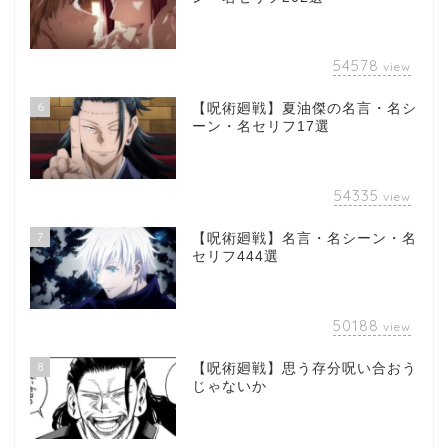
54578
view
6
【呪術廻戦】夏油傑の名言・名シ
ーン・名セリフ17選
54335
view
7
【呪術廻戦】名言・名シーン・名
セリフ444選
50188
view
8
【呪術廻戦】思う存分呪い合おう
じゃないか