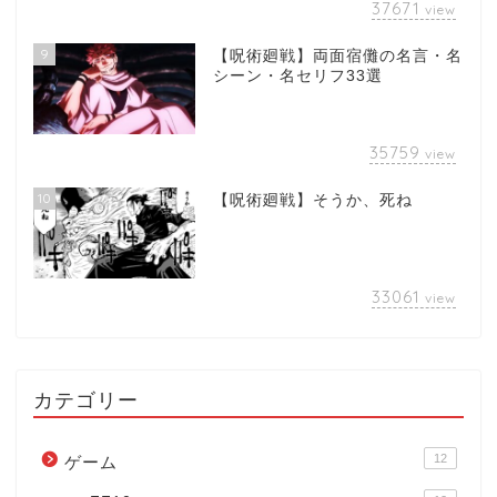
37671
view
9
【呪術廻戦】両面宿儺の名言・名
シーン・名セリフ33選
35759
view
10
【呪術廻戦】そうか、死ね
33061
view
カテゴリー
12
ゲーム