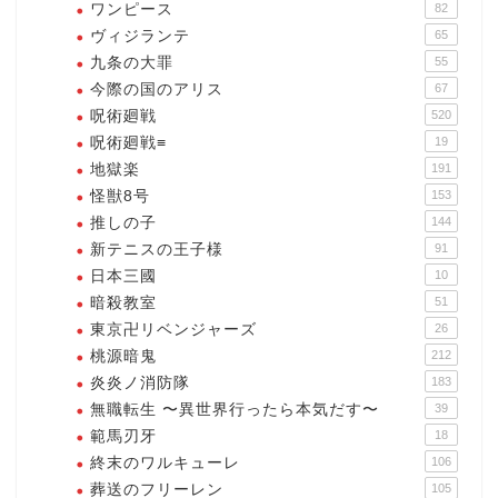
ワンピース
82
ヴィジランテ
65
九条の大罪
55
今際の国のアリス
67
呪術廻戦
520
呪術廻戦≡
19
地獄楽
191
怪獣8号
153
推しの子
144
新テニスの王子様
91
日本三國
10
暗殺教室
51
東京卍リベンジャーズ
26
桃源暗鬼
212
炎炎ノ消防隊
183
無職転生 〜異世界行ったら本気だす〜
39
範馬刃牙
18
終末のワルキューレ
106
葬送のフリーレン
105