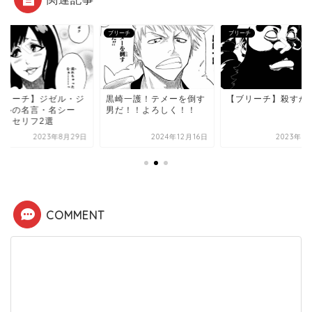
ーチ
ブリーチ
ブリーチ
ブリーチ】ジゼル・ジ
黒崎一護！テメーを倒す
【ブリーチ】殺すか
エルの名言・名シー
男だ！！よろしく！！
・名セリフ2選
2023年8月29日
2024年12月16日
2023年8
COMMENT