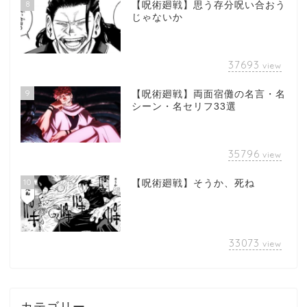
8
【呪術廻戦】思う存分呪い合おう
じゃないか
37693
view
9
【呪術廻戦】両面宿儺の名言・名
シーン・名セリフ33選
35796
view
10
【呪術廻戦】そうか、死ね
33073
view
カテゴリー