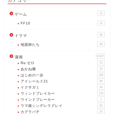
12
ゲーム
FF10
12
40
ドラマ
地面師たち
40
6,947
漫画
Re:ゼロ
23
あかね囃
33
はじめの一歩
108
アイシールド21
95
イクサガミ
30
ウィンドブレイカー
133
ウインドブレーカー
1
ウマ娘シンデレラグレイ
82
カグラバチ
25