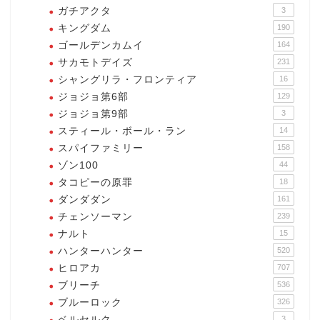
ガチアクタ
3
キングダム
190
ゴールデンカムイ
164
サカモトデイズ
231
シャングリラ・フロンティア
16
ジョジョ第6部
129
ジョジョ第9部
3
スティール・ボール・ラン
14
スパイファミリー
158
ゾン100
44
タコピーの原罪
18
ダンダダン
161
チェンソーマン
239
ナルト
15
ハンターハンター
520
ヒロアカ
707
ブリーチ
536
ブルーロック
326
ベルセルク
3