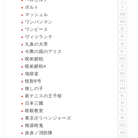
ボルト
3
マッシュル
199
ワンパンマン
101
ワンピース
82
ヴィジランテ
65
九条の大罪
55
今際の国のアリス
67
呪術廻戦
520
呪術廻戦≡
19
地獄楽
191
怪獣8号
153
推しの子
144
新テニスの王子様
91
日本三國
10
暗殺教室
51
東京卍リベンジャーズ
26
桃源暗鬼
212
炎炎ノ消防隊
183