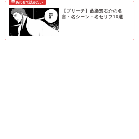
【ブリーチ】藍染惣右介の名
言・名シーン・名セリフ16選