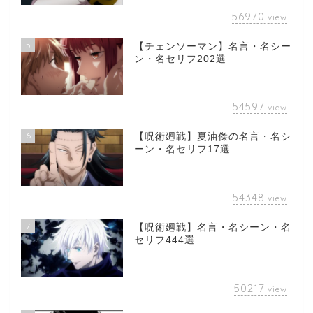
56970
view
5
【チェンソーマン】名言・名シー
ン・名セリフ202選
54597
view
6
【呪術廻戦】夏油傑の名言・名シ
ーン・名セリフ17選
54348
view
7
【呪術廻戦】名言・名シーン・名
セリフ444選
50217
view