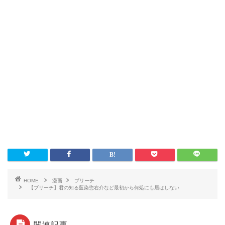
HOME
漫画
ブリーチ
【ブリーチ】君の知る藍染惣右介など最初から何処にも居はしない
関連記事