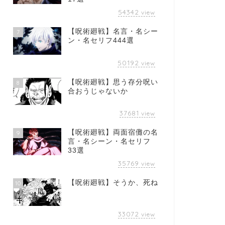
54342
view
【呪術廻戦】名言・名シー
7
ン・名セリフ444選
50192
view
【呪術廻戦】思う存分呪い
8
合おうじゃないか
37681
view
【呪術廻戦】両面宿儺の名
9
言・名シーン・名セリフ
33選
35769
view
【呪術廻戦】そうか、死ね
10
33072
view