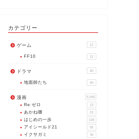
カテゴリー
ゲーム
12
FF10
12
ドラマ
40
地面師たち
40
漫画
6,946
Re:ゼロ
23
あかね囃
33
はじめの一歩
108
アイシールド21
95
イクサガミ
30