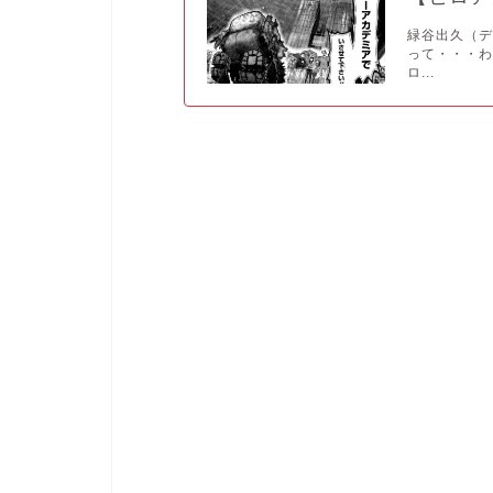
緑谷出久（デ
って・・・わ
ロ...