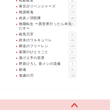
暗殺教室
51
東京卍リベンジャーズ
26
桃源暗鬼
212
炎炎ノ消防隊
183
無職転生 〜異世界行ったら本気
39
だす〜
範馬刃牙
18
終末のワルキューレ
106
葬送のフリーレン
105
薬屋のひとりごと
24
逃げ上手の若君
248
野原ひろし 昼メシの流儀
3
銀魂
26
鬼滅の刃
198