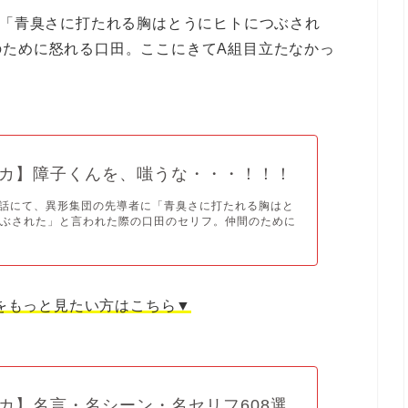
に「青臭さに打たれる胸はとうにヒトにつぶされ
のために怒れる口田。ここにきてA組目立たなかっ
カ】障子くんを、嗤うな・・・！！！
1話にて、異形集団の先導者に「青臭さに打たれる胸はと
つぶされた」と言われた際の口田のセリフ。仲間のために
をもっと見たい方はこちら▼
カ】名言・名シーン・名セリフ608選