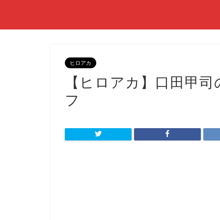
ヒロアカ
【ヒロアカ】口田甲司
フ