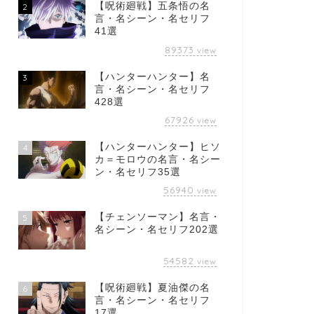
【呪術廻戦】五条悟の名
2
言・名シーン・名セリフ
41選
89373
view
【ハンターハンター】名
3
言・名シーン・名セリフ
428選
67926
view
【ハンターハンター】ヒソ
4
カ＝モロウの名言・名シー
ン・名セリフ35選
56940
view
【チェンソーマン】名言・
5
名シーン・名セリフ202選
54582
view
【呪術廻戦】夏油傑の名
6
言・名シーン・名セリフ
17選