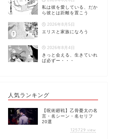
私は彼を愛している、だか
ら彼とは距離を置こう
2026年8月5日
エリスと家族になろう
2026年8月4日
きっと会える、生きていれ
ば必ずー・・・
人気ランキング
【呪術廻戦】乙骨憂太の名
1
言・名シーン・名セリフ
20選
125729
view