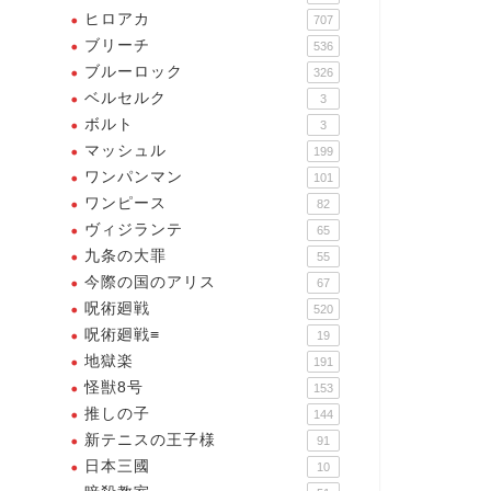
ヒロアカ
707
ブリーチ
536
ブルーロック
326
ベルセルク
3
ボルト
3
マッシュル
199
ヒロアカ】これがあなたにと
ワンパンマン
101
て何よりも幸せなことなんだ
ワンピース
82
ね
ヴィジランテ
65
2024年4月19日
九条の大罪
55
今際の国のアリス
67
呪術廻戦
520
呪術廻戦≡
19
地獄楽
191
怪獣8号
153
推しの子
144
新テニスの王子様
91
日本三國
10