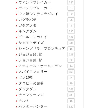
ウィンドブレイカー
133
ウインドブレーカー
1
ウマ娘シンデレラグレイ
82
カグラバチ
25
ガチアクタ
3
キングダム
190
ゴールデンカムイ
164
サカモトデイズ
231
シャングリラ・フロンティア
16
ジョジョ第6部
ロアカ
ヒロアカ
129
ジョジョ第9部
3
スティール・ボール・ラン
14
スパイファミリー
158
ゾン100
44
タコピーの原罪
18
ダンダダン
161
【ヒロアカ】でもな、余計なお
チェンソーマン
世話ってのはヒーローの本質で
239
もある
ナルト
15
2023年12月14
ハンターハンター
520