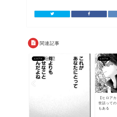
関連記事
ヒロアカ
ヒロアカ
でも見下し
さに気付け
【ヒロアカ
世話っての
もある
2024年5月2日