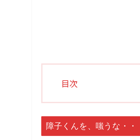
目次
障子くんを、嗤うな・・