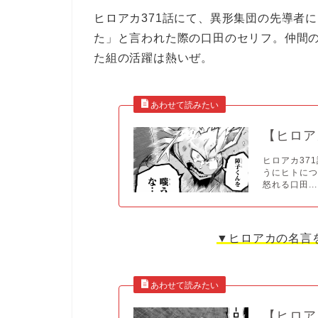
ヒロアカ371話にて、異形集団の先導者
た」と言われた際の口田のセリフ。仲間
た組の活躍は熱いぜ。
【ヒロア
ヒロアカ37
うにヒトに
怒れる口田...
▼ヒロアカの名言
【ヒロア