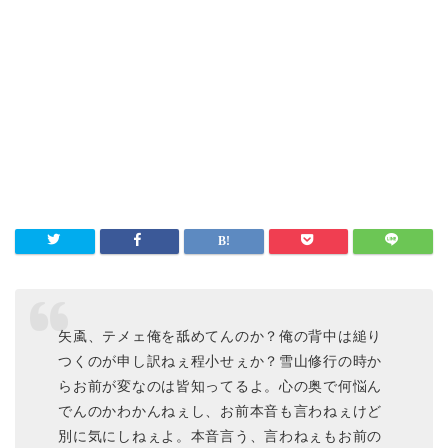
矢颪、テメェ俺を舐めてんのか？俺の背中は縋り
つくのが申し訳ねぇ程小せぇか？雪山修行の時か
らお前が変なのは皆知ってるよ。心の奥で何悩ん
でんのかわかんねぇし、お前本音も言わねぇけど
別に気にしねぇよ。本音言う、言わねぇもお前の