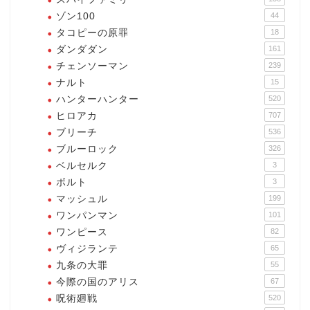
ゾン100
44
タコピーの原罪
18
ダンダダン
161
チェンソーマン
239
ナルト
15
ハンターハンター
520
ヒロアカ
707
ブリーチ
536
ブルーロック
326
ベルセルク
3
ボルト
3
マッシュル
199
ワンパンマン
101
ワンピース
82
ヴィジランテ
65
九条の大罪
55
今際の国のアリス
67
呪術廻戦
520