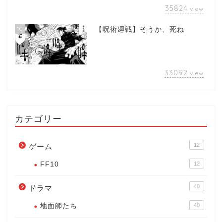
35824
view
10
【呪術廻戦】そうか、死ね
33092
view
カテゴリー
12
ゲーム
FF10
12
40
ドラマ
地面師たち
40