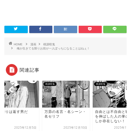
HOME
漫画
桃源暗鬼
俺が生きてる限りお前が一人ぼっちになることはねぇ！
関連記事
暗鬼
桃源暗鬼
桃源暗鬼
は借りは返す男だ
万昴の名言・名シーン・
自由とは不自由と戦
名セリフ
を伸ばした人の掌の
しか存在しない！
2025年12月5日
2025年12月10日
2025年11