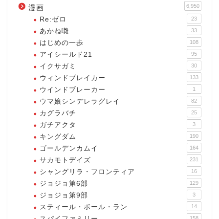
6,950
漫画
Re:ゼロ
23
あかね囃
33
はじめの一歩
108
アイシールド21
95
イクサガミ
30
ウィンドブレイカー
133
ウインドブレーカー
1
ウマ娘シンデレラグレイ
82
カグラバチ
25
ガチアクタ
3
キングダム
190
ゴールデンカムイ
164
サカモトデイズ
231
シャングリラ・フロンティア
16
ジョジョ第6部
129
ジョジョ第9部
3
スティール・ボール・ラン
14
スパイファミリー
158