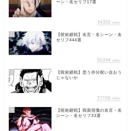
ーン・名セリフ17選
54355
view
7
【呪術廻戦】名言・名シーン・名
セリフ444選
50244
view
8
【呪術廻戦】思う存分呪い合おう
じゃないか
37708
view
9
【呪術廻戦】両面宿儺の名言・名
シーン・名セリフ33選