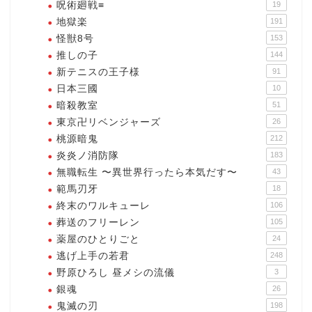
呪術廻戦≡
19
地獄楽
191
怪獣8号
153
推しの子
144
新テニスの王子様
91
日本三國
10
暗殺教室
51
東京卍リベンジャーズ
26
桃源暗鬼
212
炎炎ノ消防隊
183
無職転生 〜異世界行ったら本気だす〜
43
範馬刃牙
18
終末のワルキューレ
106
葬送のフリーレン
105
薬屋のひとりごと
24
逃げ上手の若君
248
野原ひろし 昼メシの流儀
3
銀魂
26
鬼滅の刃
198