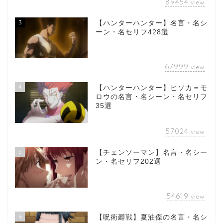
89454
view
3
【ハンターハンター】名言・名シ
ーン・名セリフ428選
67999
view
4
【ハンターハンター】ヒソカ＝モ
ロウの名言・名シーン・名セリフ
35選
57024
view
5
【チェンソーマン】名言・名シー
ン・名セリフ202選
54619
view
6
【呪術廻戦】夏油傑の名言・名シ