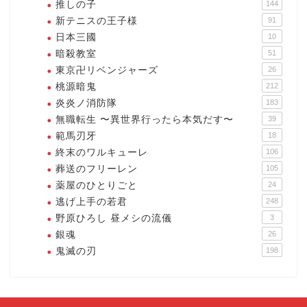
推しの子
144
新テニスの王子様
91
日本三國
10
暗殺教室
51
東京卍リベンジャーズ
26
桃源暗鬼
212
炎炎ノ消防隊
183
無職転生 〜異世界行ったら本気だす〜
39
範馬刃牙
18
終末のワルキューレ
106
葬送のフリーレン
105
薬屋のひとりごと
24
逃げ上手の若君
248
野原ひろし 昼メシの流儀
3
銀魂
26
鬼滅の刃
198