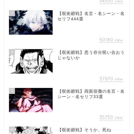
54330
view
7
【呪術廻戦】名言・名シーン・名
セリフ444選
50180
view
8
【呪術廻戦】思う存分呪い合おう
じゃないか
37670
view
9
【呪術廻戦】両面宿儺の名言・名
シーン・名セリフ33選
35750
view
10
【呪術廻戦】そうか、死ね