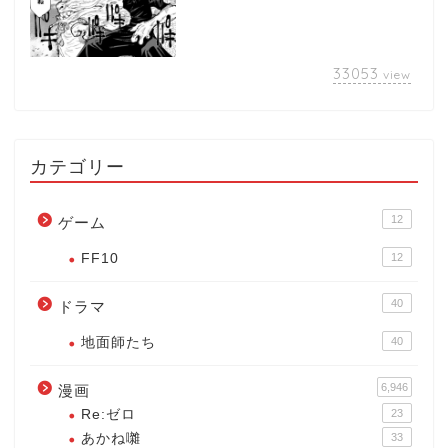
33053
view
カテゴリー
12
ゲーム
FF10
12
40
ドラマ
地面師たち
40
6,946
漫画
Re:ゼロ
23
あかね囃
33