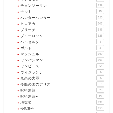
チェンソーマン
239
ナルト
15
ハンターハンター
520
ヒロアカ
707
ブリーチ
536
ブルーロック
326
ベルセルク
3
ボルト
3
マッシュル
199
ワンパンマン
101
ワンピース
82
ヴィジランテ
65
九条の大罪
55
今際の国のアリス
67
呪術廻戦
520
呪術廻戦≡
19
地獄楽
191
怪獣8号
153