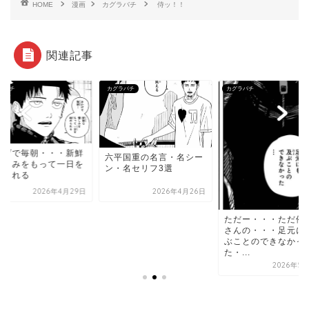
HOME
漫画
カグラバチ
侍ッ！！
関連記事
ラバチ
カグラバチ
カグラバチ
かげで毎朝・・・新鮮
六平国重の名言・名シー
憎しみをもって一日を
ン・名セリフ3選
められる
2026年4月29日
2026年4月26日
ただー・・・ただ俺
さんの・・・足元に
ぶことのできなかっ
た・...
2026年5