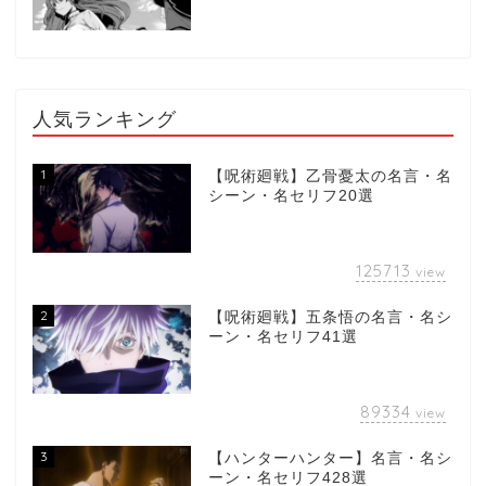
人気ランキング
1
【呪術廻戦】乙骨憂太の名言・名
シーン・名セリフ20選
125713
view
2
【呪術廻戦】五条悟の名言・名シ
ーン・名セリフ41選
89334
view
3
【ハンターハンター】名言・名シ
ーン・名セリフ428選