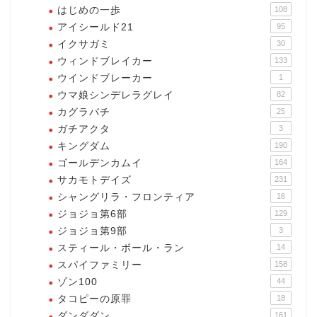
はじめの一歩
108
アイシールド21
95
イクサガミ
30
ウィンドブレイカー
133
ウインドブレーカー
1
ウマ娘シンデレラグレイ
82
カグラバチ
25
ガチアクタ
3
キングダム
190
ゴールデンカムイ
164
サカモトデイズ
231
シャングリラ・フロンティア
16
ジョジョ第6部
129
ジョジョ第9部
3
スティール・ボール・ラン
14
スパイファミリー
158
ゾン100
44
タコピーの原罪
18
ダンダダン
161