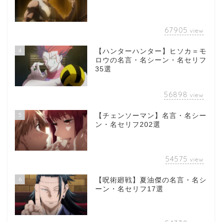
67905
view
4
【ハンターハンター】ヒソカ＝モ
ロウの名言・名シーン・名セリフ
35選
56898
view
5
【チェンソーマン】名言・名シー
ン・名セリフ202選
54575
view
6
【呪術廻戦】夏油傑の名言・名シ
ーン・名セリフ17選