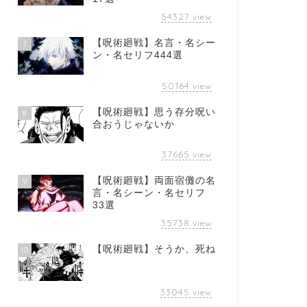
54327
view
【呪術廻戦】名言・名シー
7
ン・名セリフ444選
50164
view
【呪術廻戦】思う存分呪い
8
合おうじゃないか
37665
view
【呪術廻戦】両面宿儺の名
9
言・名シーン・名セリフ
33選
35738
view
【呪術廻戦】そうか、死ね
10
33045
view