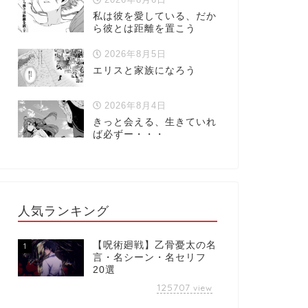
私は彼を愛している、だか
ら彼とは距離を置こう
2026年8月5日
エリスと家族になろう
2026年8月4日
きっと会える、生きていれ
ば必ずー・・・
人気ランキング
【呪術廻戦】乙骨憂太の名
1
言・名シーン・名セリフ
20選
125707
view