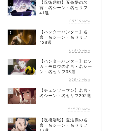
【呪術廻戦】五条悟の名
2
言・名シーン・名セリフ
41選
89316
view
【ハンターハンター】名
3
言・名シーン・名セリフ
428選
67876
view
【ハンターハンター】ヒソ
4
カ＝モロウの名言・名シー
ン・名セリフ35選
56873
view
【チェンソーマン】名言・
5
名シーン・名セリフ202選
54570
view
【呪術廻戦】夏油傑の名
6
言・名シーン・名セリフ
17選