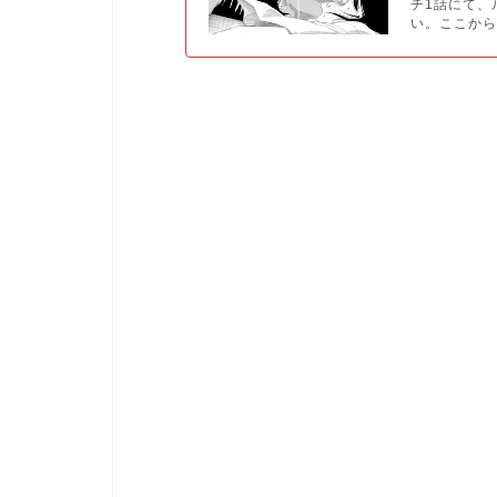
チ1話にて、
い。ここから.