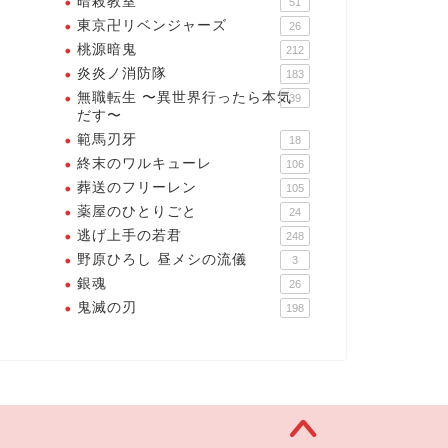
暗殺教室
51
東京卍リベンジャーズ
26
桃源暗鬼
212
炎炎ノ消防隊
183
無職転生 〜異世界行ったら本気
39
だす〜
範馬刃牙
18
終末のワルキューレ
106
葬送のフリーレン
105
薬屋のひとりごと
24
逃げ上手の若君
248
野原ひろし 昼メシの流儀
3
銀魂
26
鬼滅の刃
198