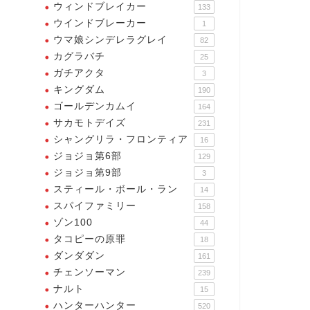
ウィンドブレイカー
133
ウインドブレーカー
1
ウマ娘シンデレラグレイ
82
カグラバチ
25
ガチアクタ
3
キングダム
190
ゴールデンカムイ
164
サカモトデイズ
231
リーチ
ブリーチ
シャングリラ・フロンティア
16
ジョジョ第6部
129
ジョジョ第9部
3
スティール・ボール・ラン
14
スパイファミリー
158
ブリーチ】万象一切灰燼と為
【ブリーチ】『月牙天衝』
ゾン100
44
『流刃若火』
タコピーの原罪
18
ダンダダン
161
2024年12月29日
2025年1月23
チェンソーマン
239
ナルト
15
ハンターハンター
520