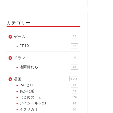
カテゴリー
ゲーム
12
FF10
12
ドラマ
40
地面師たち
40
漫画
6,946
Re:ゼロ
23
あかね囃
33
はじめの一歩
108
アイシールド21
95
イクサガミ
30