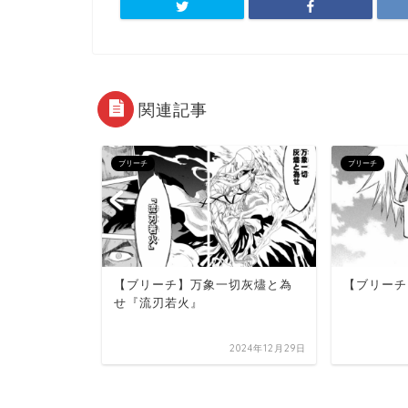
関連記事
ブリーチ
ブリーチ
【ブリーチ】万象一切灰燼と為
【ブリーチ
何よりーた
せ『流刃若火』
君らは、俺
出そうと
2024年12月29日
2024年12月24日