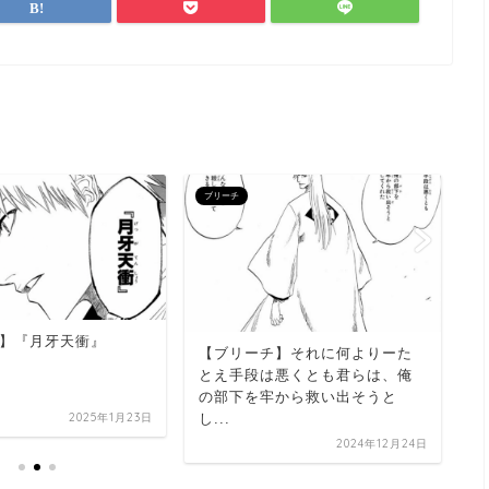
ブリーチ
ブ
】『月牙天衝』
【
【ブリーチ】それに何よりーた
せ
とえ手段は悪くとも君らは、俺
の部下を牢から救い出そうと
し...
2025年1月23日
2024年12月24日