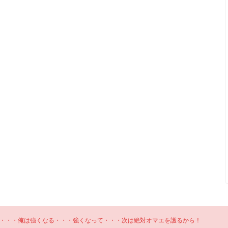
・・・俺は強くなる・・・強くなって・・・次は絶対オマエを護るから！