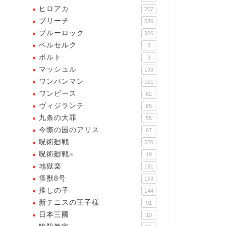
ヒロアカ
707
ブリーチ
536
ブルーロック
326
ベルセルク
3
ボルト
3
マッシュル
199
ワンパンマン
101
ワンピース
82
ヴィジランテ
65
九条の大罪
55
今際の国のアリス
67
呪術廻戦
520
呪術廻戦≡
19
地獄楽
191
怪獣8号
153
推しの子
144
新テニスの王子様
91
日本三國
10