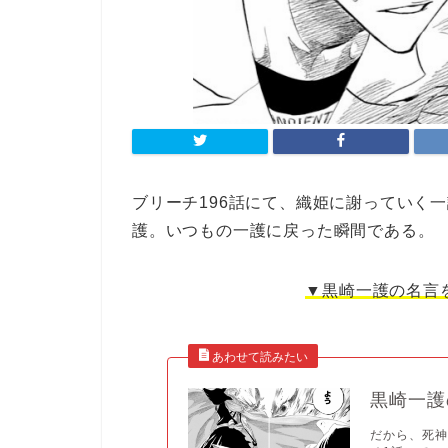
ブリーチ196話にて、織姫に謝っていく
護。いつもの一護に戻った瞬間である。
▼黒崎一護の名言
黒崎一護
だから、死神